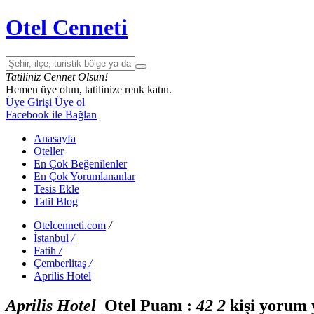
Otel Cenneti
Tatiliniz Cennet Olsun!
Hemen üye olun, tatilinize renk katın.
Üye Girişi
Üye ol
Facebook ile Bağlan
Anasayfa
Oteller
En Çok Beğenilenler
En Çok Yorumlananlar
Tesis Ekle
Tatil Blog
Otelcenneti.com
/
İstanbul
/
Fatih
/
Çemberlitaş
/
Aprilis Hotel
Aprilis Hotel
Otel Puanı :
4
2
2
kişi yorum 