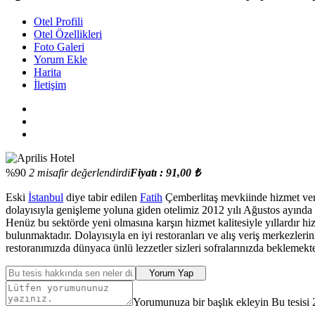
Otel Profili
Otel Özellikleri
Foto Galeri
Yorum Ekle
Harita
İletişim
%90
2 misafir değerlendirdi
Fiyatı : 91,00 ₺
Eski
İstanbul
diye tabir edilen
Fatih
Çemberlitaş mevkiinde hizmet veren
dolayısıyla genişleme yoluna giden otelimiz 2012 yılı Ağustos ayında 
Henüz bu sektörde yeni olmasına karşın hizmet kalitesiyle yıllardır h
bulunmaktadır. Dolayısıyla en iyi restoranları ve alış veriş merkezle
restoranımızda dünyaca ünlü lezzetler sizleri sofralarınızda beklemek
Yorum Yap
Yorumunuza bir başlık ekleyin Bu tesisi 