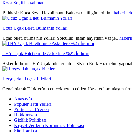
Koca Seyit Havalimanı
Balıkesir Koca Seyit Havalimanı Balıkesir tatil günlerinin..
haberin 
Ucuz Uçak Bileti Bulmanın Yolları
Uçak bileti bulma'nın Yolları Yolculuk, insan hayatının vazge..
haberi
THY Uçak Biletlerinde Askerlere %25 İndirim
Asker İndirimiTHY Uçak biletlerinde TSK'da Erlik Hizmetini yapmak
Herşey dahil uçak biletleri
Genel olarak Türkiye'nin en çok tercih edilen Hava yolları ulaşım fir
Anasayfa
Popüler Tatil Yerleri
Yurtiçi Tatil Yerleri
Hakkımızda
Gizlilik Politikası
Kişisel Verilerin Korunması Politikası
Site Haritası