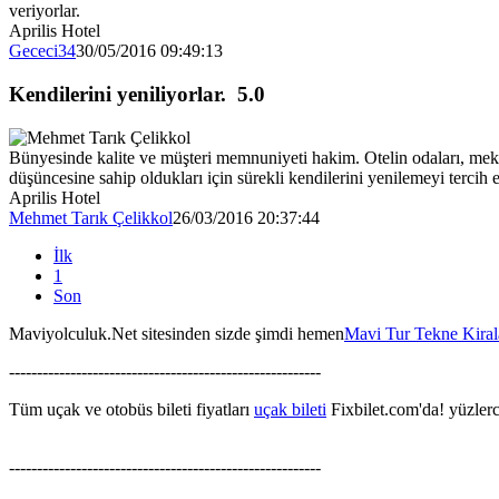
veriyorlar.
Aprilis Hotel
Gececi34
30/05/2016 09:49:13
Kendilerini yeniliyorlar.
5.0
Bünyesinde kalite ve müşteri memnuniyeti hakim. Otelin odaları, mekanl
düşüncesine sahip oldukları için sürekli kendilerini yenilemeyi tercih e
Aprilis Hotel
Mehmet Tarık Çelikkol
26/03/2016 20:37:44
İlk
1
Son
Maviyolculuk.Net sitesinden sizde şimdi hemen
Mavi Tur Tekne Kira
--------------------------------------------------------
Tüm uçak ve otobüs bileti fiyatları
uçak bileti
Fixbilet.com'da! yüzlerce
--------------------------------------------------------