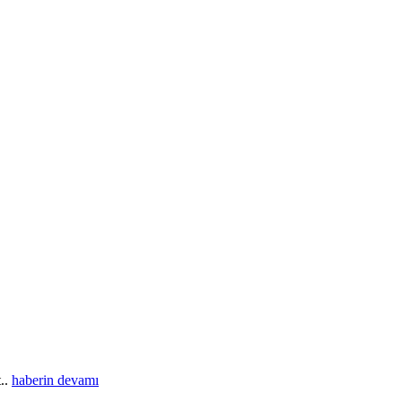
t..
haberin devamı