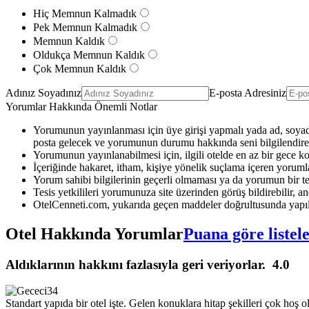
Hiç Memnun Kalmadık
Pek Memnun Kalmadık
Memnun Kaldık
Oldukça Memnun Kaldık
Çok Memnun Kaldık
Adınız Soyadınız
E-posta Adresiniz
Yorumlar Hakkında Önemli Notlar
Yorumunun yayınlanması için üye girişi yapmalı yada ad, soyad 
posta gelecek ve yorumunun durumu hakkında seni bilgilendirec
Yorumunun yayınlanabilmesi için, ilgili otelde en az bir gece k
İçeriğinde hakaret, itham, kişiye yönelik suçlama içeren yoruml
Yorum sahibi bilgilerinin geçerli olmaması ya da yorumun bir te
Tesis yetkilileri yorumunuza site üzerinden görüş bildirebilir, anc
OtelCenneti.com, yukarıda geçen maddeler doğrultusunda yapıl
Otel Hakkında Yorumlar
Puana göre listel
Aldıklarının hakkını fazlasıyla geri veriyorlar.
4.0
Standart yapıda bir otel işte. Gelen konuklara hitap şekilleri çok hoş 