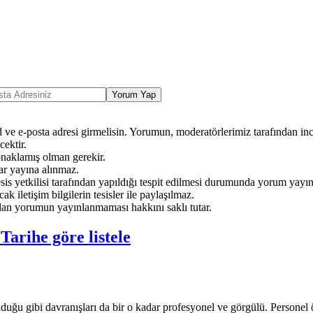
Yorum Yap
ve e-posta adresi girmelisin. Yorumun, moderatörlerimiz tarafından ince
ektir.
onaklamış olman gerekir.
ar yayına alınmaz.
sis yetkilisi tarafından yapıldığı tespit edilmesi durumunda yorum yayı
ak iletişim bilgilerin tesisler ile paylaşılmaz.
an yorumun yayınlanmaması hakkını saklı tutar.
e
Tarihe göre listele
olduğu gibi davranışları da bir o kadar profesyonel ve görgülü. Personel ö