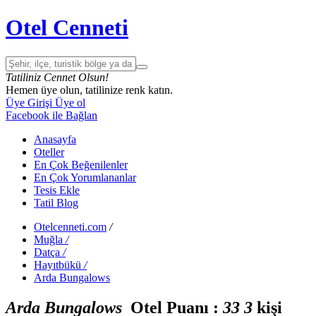
Otel Cenneti
Tatiliniz Cennet Olsun!
Hemen üye olun, tatilinize renk katın.
Üye Girişi
Üye ol
Facebook ile Bağlan
Anasayfa
Oteller
En Çok Beğenilenler
En Çok Yorumlananlar
Tesis Ekle
Tatil Blog
Otelcenneti.com
/
Muğla
/
Datça
/
Hayıtbükü
/
Arda Bungalows
Arda Bungalows
Otel Puanı :
3
3
3
kişi