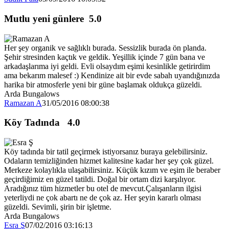
Mutlu yeni günlere
5.0
Her şey organik ve sağlıklı burada. Sessizlik burada ön planda.
Şehir stresinden kaçtık ve geldik. Yeşillik içinde 7 gün bana ve
arkadaşlarıma iyi geldi. Evli olsaydım eşimi kesinlikle getirirdim
ama bekarım malesef :) Kendinize ait bir evde sabah uyandığınızda
harika bir atmosferle yeni bir güne başlamak oldukça güzeldi.
Arda Bungalows
Ramazan A
31/05/2016 08:00:38
Köy Tadında
4.0
Köy tadında bir tatil geçirmek istiyorsanız buraya gelebilirsiniz.
Odaların temizliğinden hizmet kalitesine kadar her şey çok güzel.
Merkeze kolaylıkla ulaşabilirsiniz. Küçük kızım ve eşim ile beraber
geçirdiğimiz en güzel tatildi. Doğal bir ortam dizi karşılıyor.
Aradığınız tüm hizmetler bu otel de mevcut.Çalışanların ilgisi
yeterliydi ne çok abartı ne de çok az. Her şeyin kararlı olması
güzeldi. Sevimli, şirin bir işletme.
Arda Bungalows
Esra Ş
07/02/2016 03:16:13