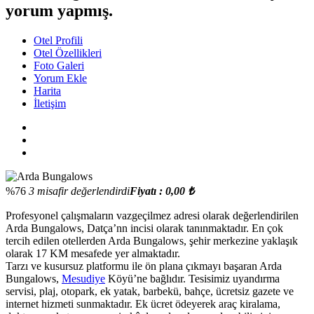
yorum yapmış.
Otel Profili
Otel Özellikleri
Foto Galeri
Yorum Ekle
Harita
İletişim
%76
3 misafir değerlendirdi
Fiyatı : 0,00 ₺
Profesyonel çalışmaların vazgeçilmez adresi olarak değerlendirilen
Arda Bungalows, Datça’nn incisi olarak tanınmaktadır. En çok
tercih edilen otellerden Arda Bungalows, şehir merkezine yaklaşık
olarak 17 KM mesafede yer almaktadır.
Tarzı ve kusursuz platformu ile ön plana çıkmayı başaran Arda
Bungalows,
Mesudiye
Köyü’ne bağlıdır. Tesisimiz uyandırma
servisi, plaj, otopark, ek yatak, barbekü, bahçe, ücretsiz gazete ve
internet hizmeti sunmaktadır. Ek ücret ödeyerek araç kiralama,