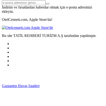
İndirim ve fırsatlardan haberdar olmak için e-posta adresinizi
ekleyin.
OtelCenneti.com, Apple Store'da!
Bu site TATİL REHBERİ TURİZM A.Ş tarafından yapılmıştır.
Gaziantep Havaş Saatleri
Haartransplantatie Tilburg &
Turkije
Haartransplantatie Heerlen & Turkije
Haartransplantatie
Nijmegen & Turkije
Haartransplantatie Arnhem &
Turkije
Haartransplantatie Amersfoort & Turkije
Haartransplantatie
Zoetermeer & Turkije
Haartransplantatie Zwolle &