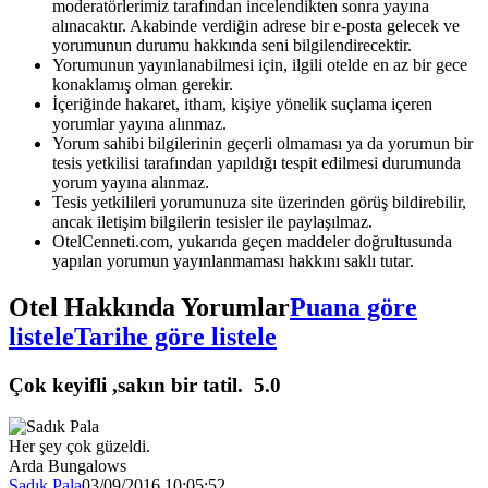
moderatörlerimiz tarafından incelendikten sonra yayına
alınacaktır. Akabinde verdiğin adrese bir e-posta gelecek ve
yorumunun durumu hakkında seni bilgilendirecektir.
Yorumunun yayınlanabilmesi için, ilgili otelde en az bir gece
konaklamış olman gerekir.
İçeriğinde hakaret, itham, kişiye yönelik suçlama içeren
yorumlar yayına alınmaz.
Yorum sahibi bilgilerinin geçerli olmaması ya da yorumun bir
tesis yetkilisi tarafından yapıldığı tespit edilmesi durumunda
yorum yayına alınmaz.
Tesis yetkilileri yorumunuza site üzerinden görüş bildirebilir,
ancak iletişim bilgilerin tesisler ile paylaşılmaz.
OtelCenneti.com, yukarıda geçen maddeler doğrultusunda
yapılan yorumun yayınlanmaması hakkını saklı tutar.
Otel Hakkında Yorumlar
Puana göre
listele
Tarihe göre listele
Çok keyifli ,sakın bir tatil.
5.0
Her şey çok güzeldi.
Arda Bungalows
Sadık Pala
03/09/2016 10:05:52