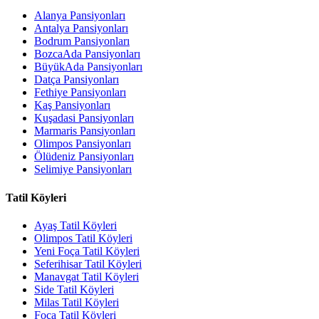
Alanya Pansiyonları
Antalya Pansiyonları
Bodrum Pansiyonları
BozcaAda Pansiyonları
BüyükAda Pansiyonları
Datça Pansiyonları
Fethiye Pansiyonları
Kaş Pansiyonları
Kuşadasi Pansiyonları
Marmaris Pansiyonları
Olimpos Pansiyonları
Ölüdeniz Pansiyonları
Selimiye Pansiyonları
Tatil Köyleri
Ayaş Tatil Köyleri
Olimpos Tatil Köyleri
Yeni Foça Tatil Köyleri
Seferihisar Tatil Köyleri
Manavgat Tatil Köyleri
Side Tatil Köyleri
Milas Tatil Köyleri
Foça Tatil Köyleri