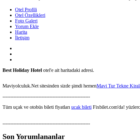
Otel Profili
Otel Özellikleri
Foto Galeri
Yorum Ekle
Harita
İletişim
Best Holiday Hotel
otel'e ait haritadaki adresi.
Maviyolculuk.Net sitesinden sizde şimdi hemen
Mavi Tur Tekne Kira
--------------------------------------------------------
Tüm uçak ve otobüs bileti fiyatları
uçak bileti
Fixbilet.com'da! yüzlerce
--------------------------------------------------------
Son Yorumlananlar