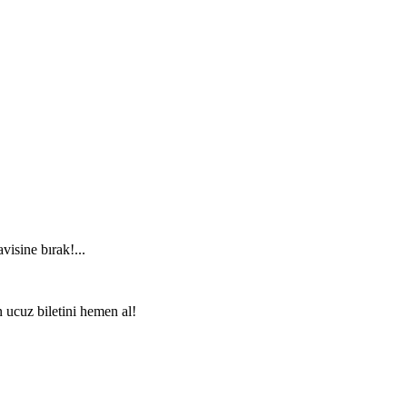
visine bırak!...
n ucuz biletini hemen al!