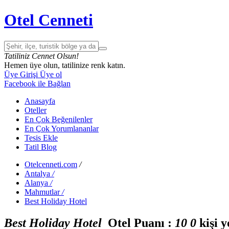
Otel Cenneti
Tatiliniz Cennet Olsun!
Hemen üye olun, tatilinize renk katın.
Üye Girişi
Üye ol
Facebook ile Bağlan
Anasayfa
Oteller
En Çok Beğenilenler
En Çok Yorumlananlar
Tesis Ekle
Tatil Blog
Otelcenneti.com
/
Antalya
/
Alanya
/
Mahmutlar
/
Best Holiday Hotel
Best Holiday Hotel
Otel Puanı :
1
0
0
kişi 