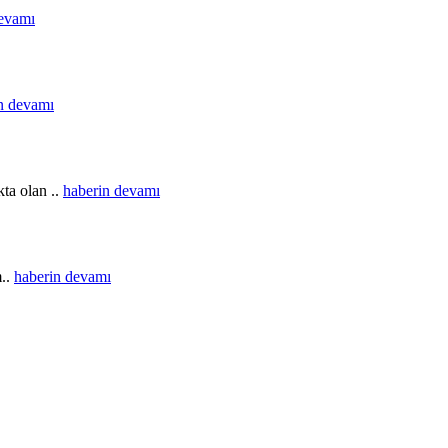
devamı
n devamı
ta olan ..
haberin devamı
m..
haberin devamı