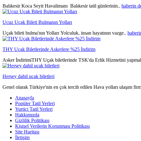
Balıkesir Koca Seyit Havalimanı Balıkesir tatil günlerinin..
haberin 
Ucuz Uçak Bileti Bulmanın Yolları
Uçak bileti bulma'nın Yolları Yolculuk, insan hayatının vazge..
haberi
THY Uçak Biletlerinde Askerlere %25 İndirim
Asker İndirimiTHY Uçak biletlerinde TSK'da Erlik Hizmetini yapmak
Herşey dahil uçak biletleri
Genel olarak Türkiye'nin en çok tercih edilen Hava yolları ulaşım fir
Anasayfa
Popüler Tatil Yerleri
Yurtiçi Tatil Yerleri
Hakkımızda
Gizlilik Politikası
Kişisel Verilerin Korunması Politikası
Site Haritası
İletişim