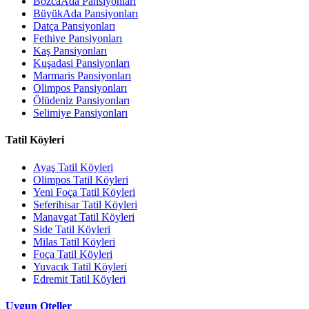
BozcaAda Pansiyonları
BüyükAda Pansiyonları
Datça Pansiyonları
Fethiye Pansiyonları
Kaş Pansiyonları
Kuşadasi Pansiyonları
Marmaris Pansiyonları
Olimpos Pansiyonları
Ölüdeniz Pansiyonları
Selimiye Pansiyonları
Tatil Köyleri
Ayaş Tatil Köyleri
Olimpos Tatil Köyleri
Yeni Foça Tatil Köyleri
Seferihisar Tatil Köyleri
Manavgat Tatil Köyleri
Side Tatil Köyleri
Milas Tatil Köyleri
Foça Tatil Köyleri
Yuvacık Tatil Köyleri
Edremit Tatil Köyleri
Uygun Oteller