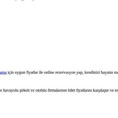
lama
için uygun fiyatlar ile online rezervasyon yap, kendinizi hayatın ma
This page can't load Google Maps correctly.
 havayolu şirketi ve otobüs firmalarının bilet fiyatlarını karşılaştır ve e
OK
Do you own this website?