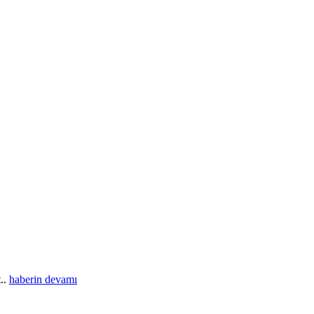
t..
haberin devamı