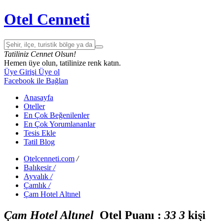
Otel Cenneti
Tatiliniz Cennet Olsun!
Hemen üye olun, tatilinize renk katın.
Üye Girişi
Üye ol
Facebook ile Bağlan
Anasayfa
Oteller
En Çok Beğenilenler
En Çok Yorumlananlar
Tesis Ekle
Tatil Blog
Otelcenneti.com
/
Balıkesir
/
Ayvalık
/
Çamlık
/
Çam Hotel Altınel
Çam Hotel Altınel
Otel Puanı :
3
3
3
kişi