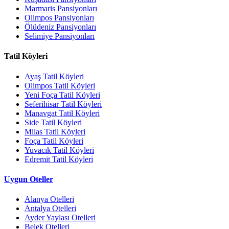
Marmaris Pansiyonları
Olimpos Pansiyonları
Ölüdeniz Pansiyonları
Selimiye Pansiyonları
Tatil Köyleri
Ayaş Tatil Köyleri
Olimpos Tatil Köyleri
Yeni Foça Tatil Köyleri
Seferihisar Tatil Köyleri
Manavgat Tatil Köyleri
Side Tatil Köyleri
Milas Tatil Köyleri
Foça Tatil Köyleri
Yuvacık Tatil Köyleri
Edremit Tatil Köyleri
Uygun Oteller
Alanya Otelleri
Antalya Otelleri
Ayder Yaylası Otelleri
Belek Otelleri