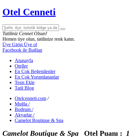
Otel Cenneti
Tatiliniz Cennet Olsun!
Hemen üye olun, tatilinize renk katın.
Üye Girişi
Üye ol
Facebook ile Bağlan
Anasayfa
Oteller
En Çok Beğenilenler
En Çok Yorumlananlar
Tesis Ekle
Tatil Blog
Otelcenneti.com
/
Muğla
/
Bodrum
/
Akyarlar
/
Camelot Boutique & Spa
Camelot Boutique & Spa
Otel Puanı :
1