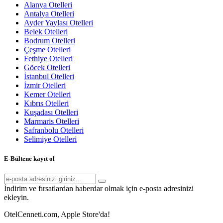
Alanya Otelleri
Antalya Otelleri
Ayder Yaylası Otelleri
Belek Otelleri
Bodrum Otelleri
Çeşme Otelleri
Fethiye Otelleri
Göcek Otelleri
İstanbul Otelleri
İzmir Otelleri
Kemer Otelleri
Kıbrıs Otelleri
Kuşadası Otelleri
Marmaris Otelleri
Safranbolu Otelleri
Selimiye Otelleri
E-Bültene kayıt ol
İndirim ve fırsatlardan haberdar olmak için e-posta adresinizi
ekleyin.
OtelCenneti.com, Apple Store'da!