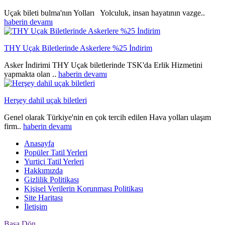
Uçak bileti bulma'nın Yolları Yolculuk, insan hayatının vazge..
haberin devamı
THY Uçak Biletlerinde Askerlere %25 İndirim
Asker İndirimi THY Uçak biletlerinde TSK'da Erlik Hizmetini
yapmakta olan ..
haberin devamı
Herşey dahil uçak biletleri
Genel olarak Türkiye'nin en çok tercih edilen Hava yolları ulaşım
firm..
haberin devamı
Anasayfa
Popüler Tatil Yerleri
Yurtiçi Tatil Yerleri
Hakkımızda
Gizlilik Politikası
Kişisel Verilerin Korunması Politikası
Site Haritası
İletişim
Başa Dön