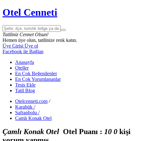
Otel Cenneti
Tatiliniz Cennet Olsun!
Hemen üye olun, tatilinize renk katın.
Üye Girişi
Üye ol
Facebook ile Bağlan
Anasayfa
Oteller
En Çok Beğenilenler
En Çok Yorumlananlar
Tesis Ekle
Tatil Blog
Otelcenneti.com
/
Karabük
/
Safranbolu
/
Çamlı Konak Otel
Çamlı Konak Otel
Otel Puanı :
1
0
0
kişi
yorum yapmış.