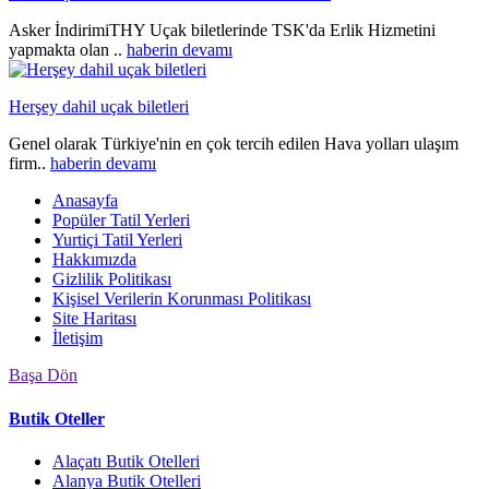
Asker İndirimiTHY Uçak biletlerinde TSK'da Erlik Hizmetini
yapmakta olan ..
haberin devamı
Herşey dahil uçak biletleri
Genel olarak Türkiye'nin en çok tercih edilen Hava yolları ulaşım
firm..
haberin devamı
Anasayfa
Popüler Tatil Yerleri
Yurtiçi Tatil Yerleri
Hakkımızda
Gizlilik Politikası
Kişisel Verilerin Korunması Politikası
Site Haritası
İletişim
Başa Dön
Butik Oteller
Alaçatı Butik Otelleri
Alanya Butik Otelleri