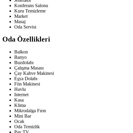
Jeneratör
Konferans Salonu
Kuru Temizleme
Market
Masaj
Oda Servisi
Oda Özellikleri
Balkon
Banyo
Buzdolabı
Çalışma Masası
Çay Kahve Makinesi
Eşya Dolabı
Fön Makinesi
Havlu
Internet
Kasa
Klima
Mikrodalga Fırın
Mini Bar
Ocak
Oda Temizlik
Pay TV