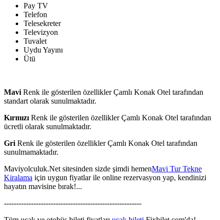
Pay TV
Telefon
Telesekreter
Televizyon
Tuvalet
Uydu Yayını
Ütü
Mavi
Renk ile gösterilen özellikler Çamlı Konak Otel tarafından
standart olarak sunulmaktadır.
Kırmızı
Renk ile gösterilen özellikler Çamlı Konak Otel tarafından
ücretli olarak sunulmaktadır.
Gri
Renk ile gösterilen özellikler Çamlı Konak Otel tarafından
sunulmamaktadır.
Maviyolculuk.Net sitesinden sizde şimdi hemen
Mavi Tur Tekne
Kiralama
için uygun fiyatlar ile online rezervasyon yap, kendinizi
hayatın mavisine bırak!...
--------------------------------------------------------
Tüm uçak ve otobüs bileti fiyatları
uçak bileti
Fixbilet.com'da!