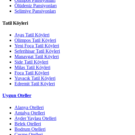
Olimpos Pansiyonları
Ölüdeniz Pansiyonları
Selimiye Pansiyonları
Tatil Köyleri
Ayaş Tatil Köyleri
Olimpos Tatil Köyleri
Yeni Foça Tatil Köyleri
Seferihisar Tatil Köyleri
Manavgat Tatil Köyleri
Side Tatil Köyleri
Milas Tatil Köyleri
Foça Tatil Köyleri
Yuvacık Tatil Köyleri
Edremit Tatil Köyleri
Uygun Oteller
Alanya Otelleri
Antalya Otelleri
Ayder Yaylası Otelleri
Belek Otelleri
Bodrum Otelleri
Çeşme Otelleri