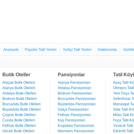
Anasayfa
Popüler Tatil Yerleri
Yurtiçi Tatil Yerleri
Hakkımızda
Gizlili
Butik Oteller
Pansiyonlar
Tatil Köyl
Alaçatı Butik Otelleri
Alanya Pansiyonları
Ayaş Tatil Kö
Alanya Butik Otelleri
Antalya Pansiyonları
Olimpos Tatil
Antalya Butik Otelleri
Bodrum Pansiyonları
Yeni Foça Tat
Bodrum Butik Otelleri
BozcaAda Pansiyonları
Seferihisar Ta
BozcaAda Butik Otelleri
BüyükAda Pansiyonları
Manavgat Tat
BüyükAda Butik Otelleri
Datça Pansiyonları
Side Tatil Kö
Çeşme Butik Otelleri
Fethiye Pansiyonları
Milas Tatil Kö
Cunda Butik Otelleri
Kaş Pansiyonları
Foça Tatil Kö
Fethiye Butik Otelleri
Kuşadasi Pansiyonları
Yuvacık Tatil
Göcek Butik Otelleri
Marmaris Pansiyonları
Edremit Tatil