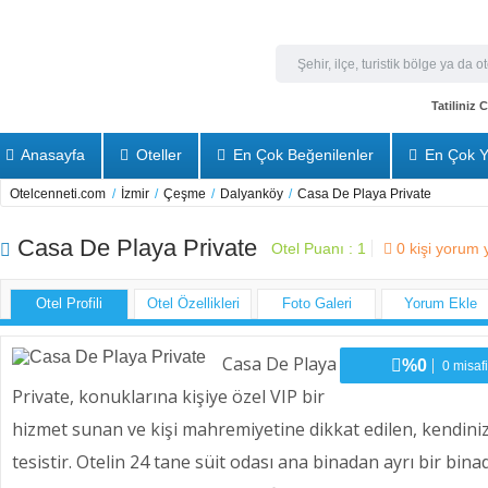
Tatiliniz
Anasayfa
Oteller
En Çok Beğenilenler
En Çok Y
Otelcenneti.com
/
İzmir
/
Çeşme
/
Dalyanköy
/
Casa De Playa Private
Casa De Playa Private
Otel Puanı :
1
0
kişi yorum 
Otel Profili
Otel Özellikleri
Foto Galeri
Yorum Ekle
Casa De Playa
%0
0 misafi
Private, konuklarına kişiye özel VIP bir
hizmet sunan ve kişi mahremiyetine dikkat edilen, kendiniz
tesistir. Otelin 24 tane süit odası ana binadan ayrı bir bina