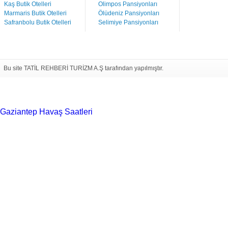
Kaş Butik Otelleri
Olimpos Pansiyonları
Marmaris Butik Otelleri
Ölüdeniz Pansiyonları
Safranbolu Butik Otelleri
Selimiye Pansiyonları
Bu site TATİL REHBERİ TURİZM A.Ş tarafından yapılmıştır.
Gaziantep Havaş Saatleri
Haartransplantatie Tilburg &
Turkije
Haartransplantatie Heerlen & Turkije
Haartransplantatie
Nijmegen & Turkije
Haartransplantatie Arnhem &
Turkije
Haartransplantatie Amersfoort &
Turkije
Haartransplantatie Zoetermeer &
Turkije
Haartransplantatie Zwolle & Turkije
Haartransplantatie
Maastricht & Turkije
Haartransplantatie Emmen &
Turkije
Haartransplantatie Ede & Turkije