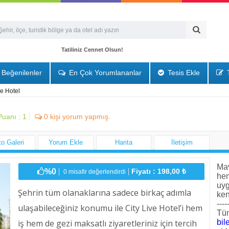
Tatiliniz Cennet Olsun!
Beğenilenler
En Çok Yorumlananlar
Tesis Ekle
T
ve Hotel
Puanı :
1
0
kişi yorum yapmış.
to Galeri
Yorum Ekle
Harita
İletişim
Mav
%0
Fiyatı : 198,00 ₺
0 misafir değerlendirdi
he
uyg
Şehrin tüm olanaklarına sadece birkaç adımla
ken
----
ulaşabileceğiniz konumu ile City Live Hotel’i hem
Tüm
iş hem de gezi maksatlı ziyaretleriniz için tercih
bile