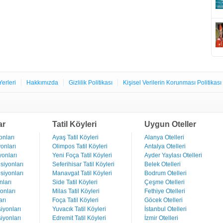
Yerleri
Hakkımızda
Gizlilik Politikası
Kişisel Verilerin Korunması Politikası
ar
Tatil Köyleri
Uygun Oteller
nları
Ayaş Tatil Köyleri
Alanya Otelleri
onları
Olimpos Tatil Köyleri
Antalya Otelleri
onları
Yeni Foça Tatil Köyleri
Ayder Yaylası Otelleri
iyonları
Seferihisar Tatil Köyleri
Belek Otelleri
iyonları
Manavgat Tatil Köyleri
Bodrum Otelleri
ları
Side Tatil Köyleri
Çeşme Otelleri
onları
Milas Tatil Köyleri
Fethiye Otelleri
rı
Foça Tatil Köyleri
Göcek Otelleri
iyonları
Yuvacık Tatil Köyleri
İstanbul Otelleri
iyonları
Edremit Tatil Köyleri
İzmir Otelleri