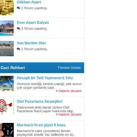
Gökhan Apart
1 Yorum yapılmış.
Eser Apart Dalyan
3 Yorum yapılmış.
Sun Maritim Otel
1 Yorum yapılmış.
Gezi Rehberi
Tümünü Göster
Hesaplı bir Tatil Yapmanın 6 Yolu
Herkesin istediği, kiminin yaptığı, pek azının
çok uygun şartlarda yapt..
haberin devamı
Otel Pazarlama Stratejileri
Otelcenneti ekibi olarak sizlere Otel
Pazarlama Nasıl yapılır hakkında bilgi..
haberin devamı
Marmaris’in en güzel 9 koyu
Marmaris'in saklı cennetlerini Sizinle
paylaşmak istedik.Yaz tatillerinin en &c..