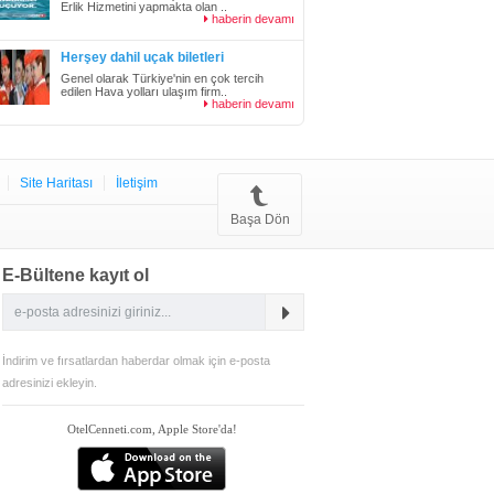
Erlik Hizmetini yapmakta olan ..
haberin devamı
Herşey dahil uçak biletleri
Genel olarak Türkiye'nin en çok tercih
edilen Hava yolları ulaşım firm..
haberin devamı
Site Haritası
İletişim
Başa Dön
E-Bültene kayıt ol
İndirim ve fırsatlardan haberdar olmak için e-posta
adresinizi ekleyin.
OtelCenneti.com, Apple Store'da!