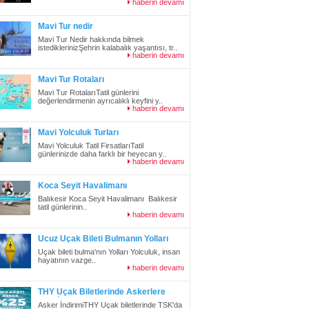
haberin devamı
Mavi Tur nedir
Mavi Tur Nedir hakkında bilmek
istediklerinizŞehrin kalabalık yaşantısı, tr..
haberin devamı
Mavi Tur Rotaları
Mavi Tur RotalarıTatil günlerini
değerlendirmenin ayrıcalıklı keyfini y..
haberin devamı
Mavi Yolculuk Turları
Mavi Yolculuk Tatil FirsatlarıTatil
günlerinizde daha farklı bir heyecan y..
haberin devamı
Koca Seyit Havalimanı
Balıkesir Koca Seyit Havalimanı Balıkesir
tatil günlerinin..
haberin devamı
Ucuz Uçak Bileti Bulmanın Yolları
Uçak bileti bulma'nın Yolları Yolculuk, insan
hayatının vazge..
haberin devamı
THY Uçak Biletlerinde Askerlere
%25 İndirim
Asker İndirimiTHY Uçak biletlerinde TSK'da