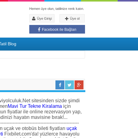
Hemen üye olun, tatilinize renk katın.
Üye Girişi
Üye ol
Facebook ile Bağlan
atil Blog
iyolculuk.Net sitesinden sizde şimdi
men
Mavi Tur Tekne Kiralama
için
un fiyatlar ile online rezervasyon yap,
dinizi hayatın mavisine bırak!...
----------------------------------------------------
 uçak ve otobüs bileti fiyatları
uçak
ti
Fixbilet.com'da! yüzlerce havayolu