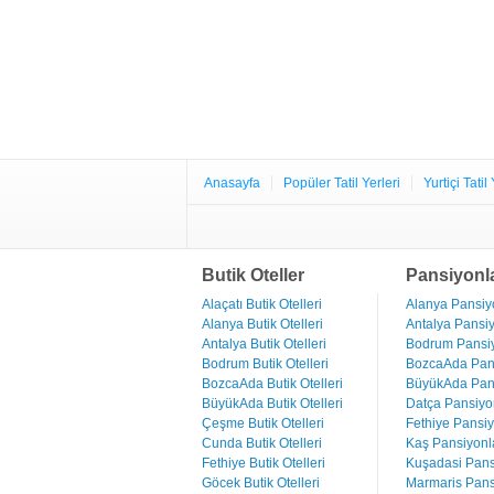
Anasayfa
Popüler Tatil Yerleri
Yurtiçi Tatil 
Butik Oteller
Pansiyonl
Alaçatı Butik Otelleri
Alanya Pansiyo
Alanya Butik Otelleri
Antalya Pansiy
Antalya Butik Otelleri
Bodrum Pansiy
Bodrum Butik Otelleri
BozcaAda Pans
BozcaAda Butik Otelleri
BüyükAda Pans
BüyükAda Butik Otelleri
Datça Pansiyon
Çeşme Butik Otelleri
Fethiye Pansiy
Cunda Butik Otelleri
Kaş Pansiyonla
Fethiye Butik Otelleri
Kuşadasi Pans
Göcek Butik Otelleri
Marmaris Pans