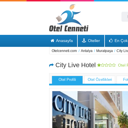
Anasayfa
Oteller
En Çok 
Otelcenneti.com
/
Antalya
/
Muratpaşa
/
City Li
City Live Hotel
Otel 
Otel Profili
Otel Özellikleri
Fo