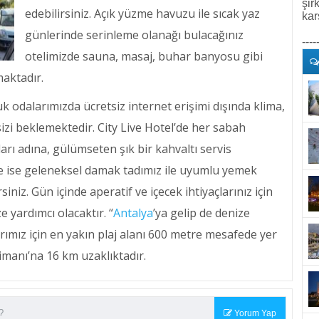
şir
edebilirsiniz. Açık yüzme havuzu ile sıcak yaz
kar
günlerinde serinleme olanağı bulacağınız
----
otelimizde sauna, masaj, buhar banyosu gibi
maktadır.
k odalarımızda ücretsiz internet erişimi dışında klima,
izi beklemektedir. City Live Hotel’de her sabah
ı adına, gülümseten şık bir kahvaltı servis
ise geleneksel damak tadımız ile uyumlu yemek
iniz. Gün içinde aperatif ve içecek ihtiyaçlarınız için
 yardımcı olacaktır. “
Antalya
’ya gelip de denize
mız için en yakın plaj alanı 600 metre mesafede yer
imanı’na 16 km uzaklıktadır.
Yorum Yap