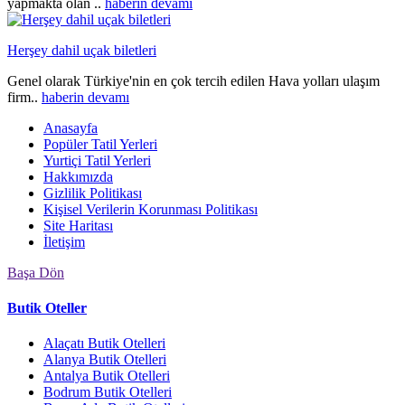
yapmakta olan ..
haberin devamı
Herşey dahil uçak biletleri
Genel olarak Türkiye'nin en çok tercih edilen Hava yolları ulaşım
firm..
haberin devamı
Anasayfa
Popüler Tatil Yerleri
Yurtiçi Tatil Yerleri
Hakkımızda
Gizlilik Politikası
Kişisel Verilerin Korunması Politikası
Site Haritası
İletişim
Başa Dön
Butik Oteller
Alaçatı Butik Otelleri
Alanya Butik Otelleri
Antalya Butik Otelleri
Bodrum Butik Otelleri