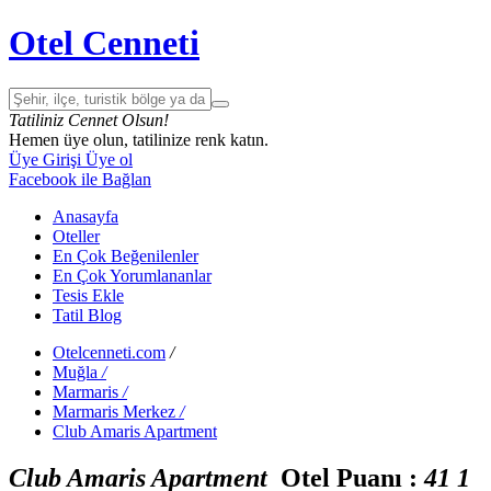
Otel Cenneti
Tatiliniz Cennet Olsun!
Hemen üye olun, tatilinize renk katın.
Üye Girişi
Üye ol
Facebook ile Bağlan
Anasayfa
Oteller
En Çok Beğenilenler
En Çok Yorumlananlar
Tesis Ekle
Tatil Blog
Otelcenneti.com
/
Muğla
/
Marmaris
/
Marmaris Merkez
/
Club Amaris Apartment
Club Amaris Apartment
Otel Puanı :
4
1
1