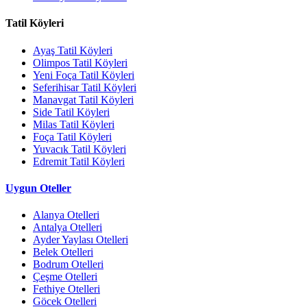
Tatil Köyleri
Ayaş Tatil Köyleri
Olimpos Tatil Köyleri
Yeni Foça Tatil Köyleri
Seferihisar Tatil Köyleri
Manavgat Tatil Köyleri
Side Tatil Köyleri
Milas Tatil Köyleri
Foça Tatil Köyleri
Yuvacık Tatil Köyleri
Edremit Tatil Köyleri
Uygun Oteller
Alanya Otelleri
Antalya Otelleri
Ayder Yaylası Otelleri
Belek Otelleri
Bodrum Otelleri
Çeşme Otelleri
Fethiye Otelleri
Göcek Otelleri