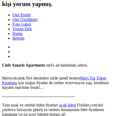
kişi yorum yapmış.
Otel Profili
Otel Özellikleri
Foto Galeri
Yorum Ekle
Harita
İletişim
Club Amaris Apartment
otel'e ait haritadaki adresi.
Maviyolculuk.Net sitesinden sizde şimdi hemen
Mavi Tur Tekne
Kiralama
için uygun fiyatlar ile online rezervasyon yap, kendinizi
hayatın mavisine bırak!...
This page can't load Google Maps correctly.
--------------------------------------------------------
OK
Do you own this website?
Tüm uçak ve otobüs bileti fiyatları
uçak bileti
Fixbilet.com'da!
yüzlerce havayolu şirketi ve otobüs firmalarının bilet fiyatlarını
karşılaştır ve en ucuz biletini hemen al!