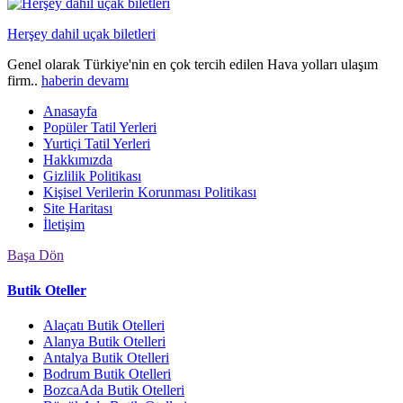
Herşey dahil uçak biletleri
Genel olarak Türkiye'nin en çok tercih edilen Hava yolları ulaşım
firm..
haberin devamı
Anasayfa
Popüler Tatil Yerleri
Yurtiçi Tatil Yerleri
Hakkımızda
Gizlilik Politikası
Kişisel Verilerin Korunması Politikası
Site Haritası
İletişim
Başa Dön
Butik Oteller
Alaçatı Butik Otelleri
Alanya Butik Otelleri
Antalya Butik Otelleri
Bodrum Butik Otelleri
BozcaAda Butik Otelleri