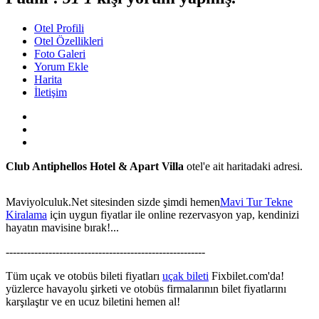
Otel Profili
Otel Özellikleri
Foto Galeri
Yorum Ekle
Harita
İletişim
Club Antiphellos Hotel & Apart Villa
otel'e ait haritadaki adresi.
Maviyolculuk.Net sitesinden sizde şimdi hemen
Mavi Tur Tekne
Kiralama
için uygun fiyatlar ile online rezervasyon yap, kendinizi
hayatın mavisine bırak!...
This page can't load Google Maps correctly.
--------------------------------------------------------
OK
Do you own this website?
Tüm uçak ve otobüs bileti fiyatları
uçak bileti
Fixbilet.com'da!
yüzlerce havayolu şirketi ve otobüs firmalarının bilet fiyatlarını
karşılaştır ve en ucuz biletini hemen al!