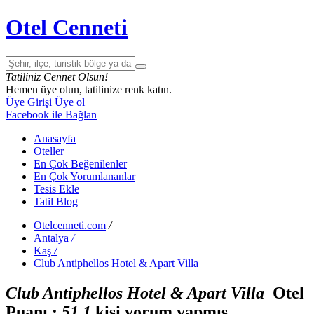
Otel Cenneti
Tatiliniz Cennet Olsun!
Hemen üye olun, tatilinize renk katın.
Üye Girişi
Üye ol
Facebook ile Bağlan
Anasayfa
Oteller
En Çok Beğenilenler
En Çok Yorumlananlar
Tesis Ekle
Tatil Blog
Otelcenneti.com
/
Antalya
/
Kaş
/
Club Antiphellos Hotel & Apart Villa
Club Antiphellos Hotel & Apart Villa
Otel
Puanı :
5
1
1
kişi yorum yapmış.