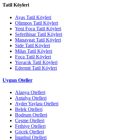
Tatil Köyleri
Ayaş Tatil Köyleri
Olimpos Tatil Köyleri
Yeni Foça Tatil Köyleri
Seferihisar Tatil Köyleri
Manavgat Tatil Köyleri
Side Tatil Köyleri
Milas Tatil Köyleri
Foça Tatil Köyleri
Yuvacık Tatil Köyleri
Edremit Tatil Köyleri
Uygun Oteller
Alanya Otelleri
Antalya Otelleri
Ayder Yaylası Otelleri
Belek Otelleri
Bodrum Otelleri
Çeşme Otelleri
Fethiye Otelleri
Göcek Otelleri
İstanbul Otelleri