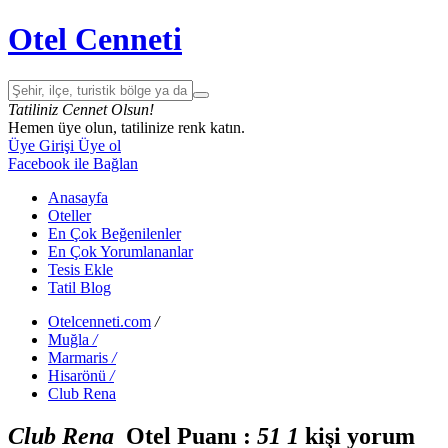
Otel Cenneti
Tatiliniz Cennet Olsun!
Hemen üye olun, tatilinize renk katın.
Üye Girişi
Üye ol
Facebook ile Bağlan
Anasayfa
Oteller
En Çok Beğenilenler
En Çok Yorumlananlar
Tesis Ekle
Tatil Blog
Otelcenneti.com
/
Muğla
/
Marmaris
/
Hisarönü
/
Club Rena
Club Rena
Otel Puanı :
5
1
1
kişi yorum