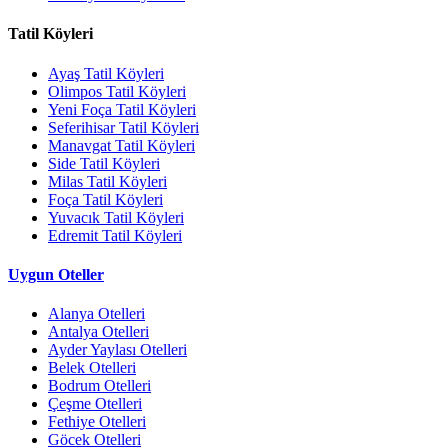
Tatil Köyleri
Ayaş Tatil Köyleri
Olimpos Tatil Köyleri
Yeni Foça Tatil Köyleri
Seferihisar Tatil Köyleri
Manavgat Tatil Köyleri
Side Tatil Köyleri
Milas Tatil Köyleri
Foça Tatil Köyleri
Yuvacık Tatil Köyleri
Edremit Tatil Köyleri
Uygun Oteller
Alanya Otelleri
Antalya Otelleri
Ayder Yaylası Otelleri
Belek Otelleri
Bodrum Otelleri
Çeşme Otelleri
Fethiye Otelleri
Göcek Otelleri