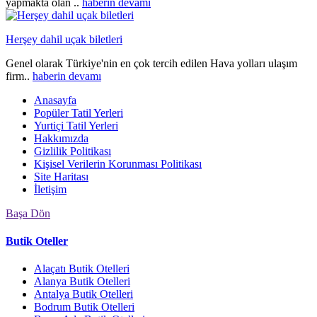
yapmakta olan ..
haberin devamı
Herşey dahil uçak biletleri
Genel olarak Türkiye'nin en çok tercih edilen Hava yolları ulaşım
firm..
haberin devamı
Anasayfa
Popüler Tatil Yerleri
Yurtiçi Tatil Yerleri
Hakkımızda
Gizlilik Politikası
Kişisel Verilerin Korunması Politikası
Site Haritası
İletişim
Başa Dön
Butik Oteller
Alaçatı Butik Otelleri
Alanya Butik Otelleri
Antalya Butik Otelleri
Bodrum Butik Otelleri