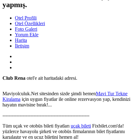
yapmış.
Otel Profili
Otel Özellikleri
Foto Galeri
Yorum Ekle
Harita
İletişim
Club Rena
otel'e ait haritadaki adresi.
Maviyolculuk.Net sitesinden sizde şimdi hemen
Mavi Tur Tekne
Kiralama
için uygun fiyatlar ile online rezervasyon yap, kendinizi
hayatın mavisine bırak!...
This page can't load Google Maps correctly.
--------------------------------------------------------
OK
Do you own this website?
Tüm uçak ve otobüs bileti fiyatları
uçak bileti
Fixbilet.com'da!
yüzlerce havayolu şirketi ve otobüs firmalarının bilet fiyatlarını
karşılaştır ve en ucuz biletini hemen al!