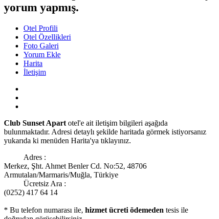
yorum yapmış.
Otel Profili
Otel Özellikleri
Foto Galeri
Yorum Ekle
Harita
İletişim
Club Sunset Apart
otel'e ait iletişim bilgileri aşağıda
bulunmaktadır. Adresi detaylı şekilde haritada görmek istiyorsanız
yukarıda ki menüden Harita'ya tıklayınız.
Adres :
Merkez, Şht. Ahmet Benler Cd. No:52, 48706
Armutalan/Marmaris/Muğla, Türkiye
Ücretsiz Ara :
(0252) 417 64 14
* Bu telefon numarası ile,
hizmet ücreti ödemeden
tesis ile
doğrudan görüşebilirsiniz.