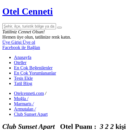
Otel Cenneti
Tatiliniz Cennet Olsun!
Hemen üye olun, tatilinize renk katın.
Üye Girişi
Üye ol
Facebook ile Bağlan
Anasayfa
Oteller
En Çok Beğenilenler
En Çok Yorumlananlar
Tesis Ekle
Tatil Blog
Otelcenneti.com
/
Muğla
/
Marmaris
/
Armutalan
/
Club Sunset Apart
Club Sunset Apart
Otel Puanı :
3
2
2
kişi