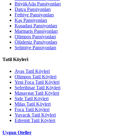
BüyükAda Pansiyonları
Datça Pansiyonları
Fethiye Pansiyonları
Kaş Pansiyonları
Kuşadasi Pansiyonları
Marmaris Pansiyonları
Olimpos Pansiyonları
Ölüdeniz Pansiyonları
Selimiye Pansiyonları
Tatil Köyleri
Ayaş Tatil Köyleri
Olimpos Tatil Köyleri
Yeni Foça Tatil Köyleri
Seferihisar Tatil Köyleri
Manavgat Tatil Köyleri
Side Tatil Köyleri
Milas Tatil Köyleri
Foça Tatil Köyleri
Yuvacık Tatil Köyleri
Edremit Tatil Köyleri
Uygun Oteller