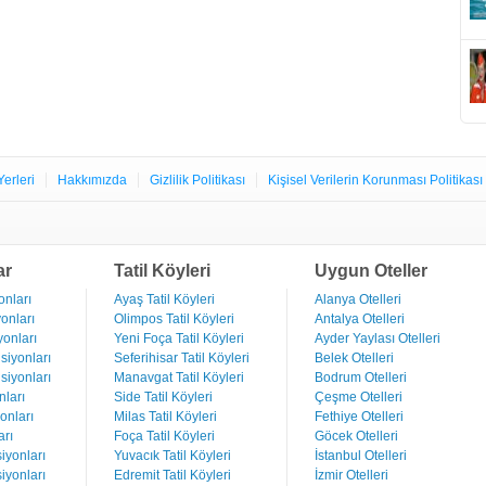
Yerleri
Hakkımızda
Gizlilik Politikası
Kişisel Verilerin Korunması Politikası
ar
Tatil Köyleri
Uygun Oteller
nları
Ayaş Tatil Köyleri
Alanya Otelleri
onları
Olimpos Tatil Köyleri
Antalya Otelleri
onları
Yeni Foça Tatil Köyleri
Ayder Yaylası Otelleri
iyonları
Seferihisar Tatil Köyleri
Belek Otelleri
iyonları
Manavgat Tatil Köyleri
Bodrum Otelleri
ları
Side Tatil Köyleri
Çeşme Otelleri
onları
Milas Tatil Köyleri
Fethiye Otelleri
rı
Foça Tatil Köyleri
Göcek Otelleri
iyonları
Yuvacık Tatil Köyleri
İstanbul Otelleri
iyonları
Edremit Tatil Köyleri
İzmir Otelleri