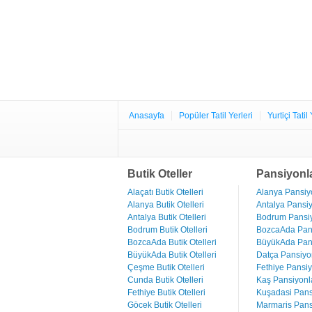
Anasayfa
Popüler Tatil Yerleri
Yurtiçi Tatil 
Butik Oteller
Pansiyonl
Alaçatı Butik Otelleri
Alanya Pansiyo
Alanya Butik Otelleri
Antalya Pansiy
Antalya Butik Otelleri
Bodrum Pansiy
Bodrum Butik Otelleri
BozcaAda Pans
BozcaAda Butik Otelleri
BüyükAda Pans
BüyükAda Butik Otelleri
Datça Pansiyon
Çeşme Butik Otelleri
Fethiye Pansiy
Cunda Butik Otelleri
Kaş Pansiyonla
Fethiye Butik Otelleri
Kuşadasi Pans
Göcek Butik Otelleri
Marmaris Pans