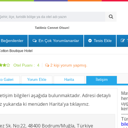
Tatiliniz Cennet Olsun!
Beğenilenler
En Çok Yorumlananlar
Tesis Ekle
T
otton Boutique Hotel
Otel Puanı :
4
2
kişi yorum yapmış.
to Galeri
Yorum Ekle
Harita
İletişim
Mav
iletişim bilgileri aşağıda bulunmaktadır. Adresi detaylı
he
z yukarıda ki menüden Harita'ya tıklayınız.
uyg
ken
----
Tüm
bile
ez Sk. No:22, 48400 Bodrum/Muğla, Türkiye