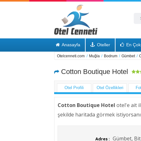
Anasayfa
Oteller
En Çok 
Otelcenneti.com
/
Muğla
/
Bodrum
/
Gümbet
/
C
Cotton Boutique Hotel
Otel Profili
Otel Özellikleri
Fo
Cotton Boutique Hotel
otel'e ait 
şekilde haritada görmek istiyorsanı
Gümbet, Bit
Adres :