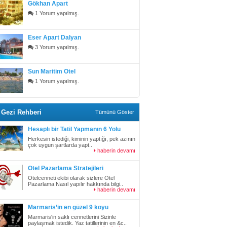
Gökhan Apart
1 Yorum yapılmış.
Eser Apart Dalyan
3 Yorum yapılmış.
Sun Maritim Otel
1 Yorum yapılmış.
Gezi Rehberi
Tümünü Göster
Hesaplı bir Tatil Yapmanın 6 Yolu
Herkesin istediği, kiminin yaptığı, pek azının
çok uygun şartlarda yapt..
haberin devamı
Otel Pazarlama Stratejileri
Otelcenneti ekibi olarak sizlere Otel
Pazarlama Nasıl yapılır hakkında bilgi..
haberin devamı
Marmaris’in en güzel 9 koyu
Marmaris'in saklı cennetlerini Sizinle
paylaşmak istedik. Yaz tatillerinin en &c..