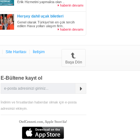
Erlik Hizmetini yapmakta olan ..
haberin devamı
Herşey dahil uçak biletleri
Genel olarak Türkiye'nin en çok tercih
edilen Hava yolları ulaşım firm..
haberin devamı
Site Haritası
İletişim
Başa Dön
E-Bültene kayıt ol
İndirim ve fırsatlardan haberdar olmak için e-posta
adresinizi ekleyin.
OtelCenneti.com, Apple Store'da!