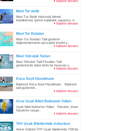
haberin devamı
Mavi Tur nedir
Mavi Tur Nedir hakkında bilmek
istedikleriniz Şehrin kalabalık yaşantısı, tr..
haberin devamı
Mavi Tur Rotaları
Mavi Tur Rotaları Tatil günlerini
değerlendirmenin ayrıcalıklı keyfini y..
haberin devamı
Mavi Yolculuk Turları
Mavi Yolculuk Tatil Firsatları Tatil
günlerinizde daha farklı bir heyecan y..
haberin devamı
Koca Seyit Havalimanı
Balıkesir Koca Seyit Havalimanı Balıkesir
tatil günlerinin..
haberin devamı
Ucuz Uçak Bileti Bulmanın Yolları
Uçak bileti bulma'nın Yolları Yolculuk, insan
hayatının vazge..
haberin devamı
THY Uçak Biletlerinde Askerlere
%25 İndirim
Asker İndirimi THY Uçak biletlerinde TSK'da