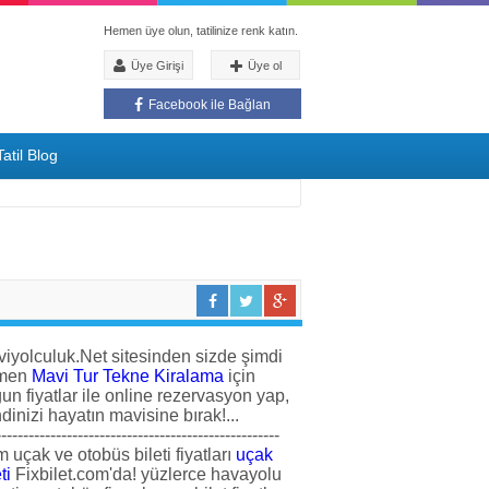
Hemen üye olun, tatilinize renk katın.
Üye Girişi
Üye ol
Facebook ile Bağlan
atil Blog
iyolculuk.Net sitesinden sizde şimdi
men
Mavi Tur Tekne Kiralama
için
un fiyatlar ile online rezervasyon yap,
dinizi hayatın mavisine bırak!...
----------------------------------------------------
 uçak ve otobüs bileti fiyatları
uçak
ti
Fixbilet.com'da! yüzlerce havayolu