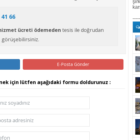
şir
kar
 41 66
----
hizmet ücreti ödemeden
tesis ile doğrudan
görüşebilirsiniz.
E-Posta Gönder
mek için lütfen aşağıdaki formu doldurunuz :