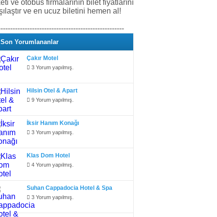
keti ve otobüs firmalarının bilet fiyatlarını
şılaştır ve en ucuz biletini hemen al!
----------------------------------------------------
Son Yorumlananlar
Çakır Motel
3 Yorum yapılmış.
Hilsin Otel & Apart
9 Yorum yapılmış.
İksir Hanım Konağı
3 Yorum yapılmış.
Klas Dom Hotel
4 Yorum yapılmış.
Suhan Cappadocia Hotel & Spa
3 Yorum yapılmış.