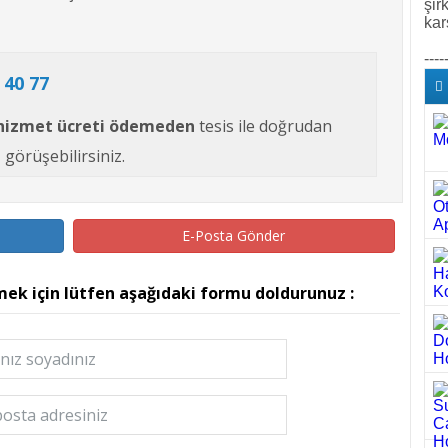
şir
kar
----
 40 77
hizmet ücreti ödemeden
tesis ile doğrudan
görüşebilirsiniz.
E-Posta Gönder
mek için lütfen aşağıdaki formu doldurunuz :