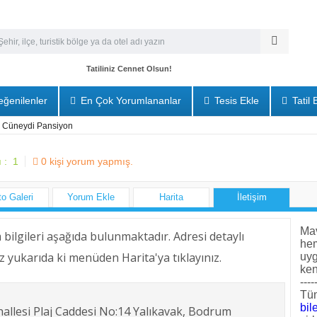
Tatiliniz Cennet Olsun!
ğenilenler
En Çok Yorumlananlar
Tesis Ekle
Tatil 
Cüneydi Pansiyon
ı :
1
0
kişi yorum yapmış.
to Galeri
Yorum Ekle
Harita
İletişim
Mav
im bilgileri aşağıda bulunmaktadır. Adresi detaylı
he
z yukarıda ki menüden Harita'ya tıklayınız.
uyg
ken
----
Tüm
bile
llesi Plaj Caddesi No:14 Yalıkavak, Bodrum