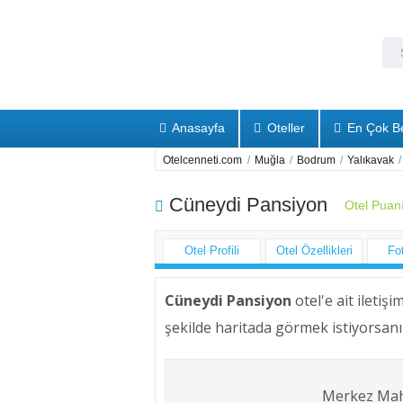
Anasayfa
Oteller
En Çok Be
Otelcenneti.com
/
Muğla
/
Bodrum
/
Yalıkavak
/
Cüneydi Pansiyon
Otel Puan
Otel Profili
Otel Özellikleri
Fo
Cüneydi Pansiyon
otel'e ait iletiş
şekilde haritada görmek istiyorsanı
Merkez Maha