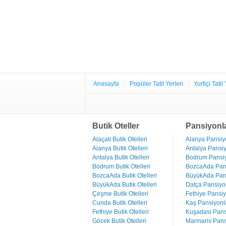
Anasayfa
Popüler Tatil Yerleri
Yurtiçi Tatil 
Butik Oteller
Pansiyonl
Alaçatı Butik Otelleri
Alanya Pansiyo
Alanya Butik Otelleri
Antalya Pansiy
Antalya Butik Otelleri
Bodrum Pansiy
Bodrum Butik Otelleri
BozcaAda Pans
BozcaAda Butik Otelleri
BüyükAda Pans
BüyükAda Butik Otelleri
Datça Pansiyon
Çeşme Butik Otelleri
Fethiye Pansiy
Cunda Butik Otelleri
Kaş Pansiyonla
Fethiye Butik Otelleri
Kuşadasi Pans
Göcek Butik Otelleri
Marmaris Pans