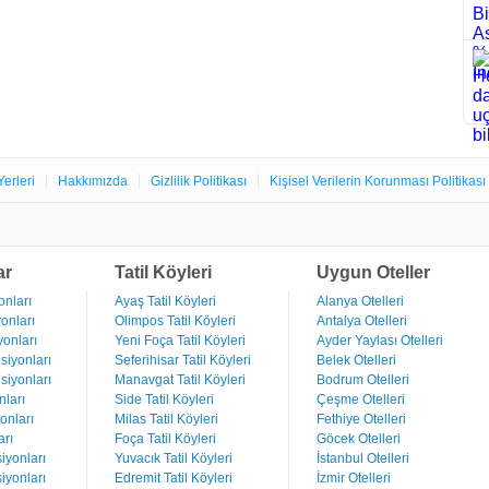
Yerleri
Hakkımızda
Gizlilik Politikası
Kişisel Verilerin Korunması Politikası
ar
Tatil Köyleri
Uygun Oteller
nları
Ayaş Tatil Köyleri
Alanya Otelleri
onları
Olimpos Tatil Köyleri
Antalya Otelleri
onları
Yeni Foça Tatil Köyleri
Ayder Yaylası Otelleri
iyonları
Seferihisar Tatil Köyleri
Belek Otelleri
iyonları
Manavgat Tatil Köyleri
Bodrum Otelleri
ları
Side Tatil Köyleri
Çeşme Otelleri
onları
Milas Tatil Köyleri
Fethiye Otelleri
rı
Foça Tatil Köyleri
Göcek Otelleri
iyonları
Yuvacık Tatil Köyleri
İstanbul Otelleri
iyonları
Edremit Tatil Köyleri
İzmir Otelleri