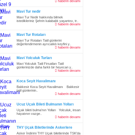
haberin devamı
Mavi Tur nedir
Mavi Tur Nedir hakkında bilmek
istedikleriniz Şehrin kalabalık yaşantısı, tr..
haberin devamı
Mavi Tur Rotaları
Mavi Tur Rotaları Tatil günlerini
değerlendirmenin ayrıcalıklı keyfini y..
haberin devamı
Mavi Yolculuk Turları
Mavi Yolculuk Tatil Firsatları Tatil
günlerinizde daha farklı bir heyecan y..
haberin devamı
Koca Seyit Havalimanı
Balıkesir Koca Seyit Havalimanı Balıkesir
tatil günlerinin..
haberin devamı
Ucuz Uçak Bileti Bulmanın Yolları
Uçak bileti bulma'nın Yolları Yolculuk, insan
hayatının vazge..
haberin devamı
THY Uçak Biletlerinde Askerlere
%25 İndirim
Asker İndirimi THY Uçak biletlerinde TSK'da