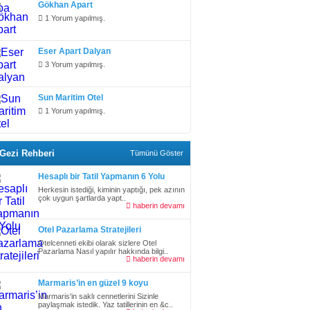
Gökhan Apart
1 Yorum yapılmış.
Eser Apart Dalyan
3 Yorum yapılmış.
Sun Maritim Otel
1 Yorum yapılmış.
Gezi Rehberi
Tümünü Göster
Hesaplı bir Tatil Yapmanın 6 Yolu
Herkesin istediği, kiminin yaptığı, pek azının
çok uygun şartlarda yapt..
haberin devamı
Otel Pazarlama Stratejileri
Otelcenneti ekibi olarak sizlere Otel
Pazarlama Nasıl yapılır hakkında bilgi..
haberin devamı
Marmaris’in en güzel 9 koyu
Marmaris'in saklı cennetlerini Sizinle
paylaşmak istedik. Yaz tatillerinin en &c..