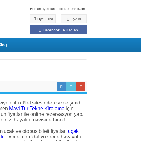
Hemen üye olun, tatilinize renk katın.
Üye Girişi
Üye ol
Facebook ile Bağlan
Blog
iyolculuk.Net sitesinden sizde şimdi
men
Mavi Tur Tekne Kiralama
için
un fiyatlar ile online rezervasyon yap,
dinizi hayatın mavisine bırak!...
----------------------------------------------------
 uçak ve otobüs bileti fiyatları
uçak
ti
Fixbilet.com'da! yüzlerce havayolu