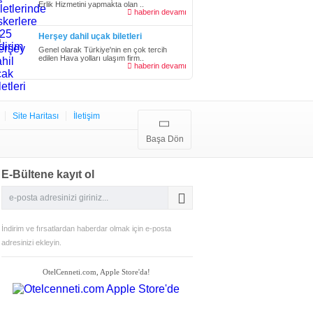
Erlik Hizmetini yapmakta olan ..
haberin devamı
Herşey dahil uçak biletleri
Genel olarak Türkiye'nin en çok tercih
edilen Hava yolları ulaşım firm..
haberin devamı
Site Haritası
İletişim
Başa Dön
E-Bültene kayıt ol
İndirim ve fırsatlardan haberdar olmak için e-posta
adresinizi ekleyin.
OtelCenneti.com, Apple Store'da!