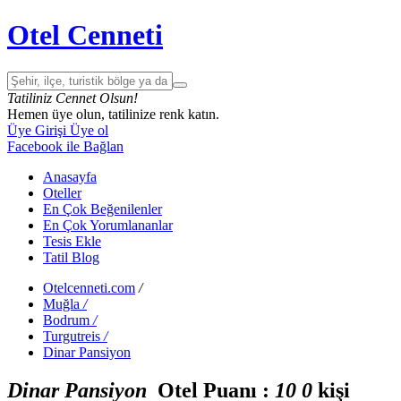
Otel Cenneti
Tatiliniz Cennet Olsun!
Hemen üye olun, tatilinize renk katın.
Üye Girişi
Üye ol
Facebook ile Bağlan
Anasayfa
Oteller
En Çok Beğenilenler
En Çok Yorumlananlar
Tesis Ekle
Tatil Blog
Otelcenneti.com
/
Muğla
/
Bodrum
/
Turgutreis
/
Dinar Pansiyon
Dinar Pansiyon
Otel Puanı :
1
0
0
kişi