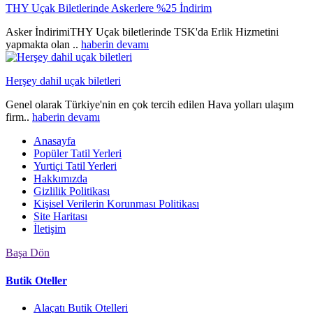
THY Uçak Biletlerinde Askerlere %25 İndirim
Asker İndirimiTHY Uçak biletlerinde TSK'da Erlik Hizmetini
yapmakta olan ..
haberin devamı
Herşey dahil uçak biletleri
Genel olarak Türkiye'nin en çok tercih edilen Hava yolları ulaşım
firm..
haberin devamı
Anasayfa
Popüler Tatil Yerleri
Yurtiçi Tatil Yerleri
Hakkımızda
Gizlilik Politikası
Kişisel Verilerin Korunması Politikası
Site Haritası
İletişim
Başa Dön
Butik Oteller
Alaçatı Butik Otelleri