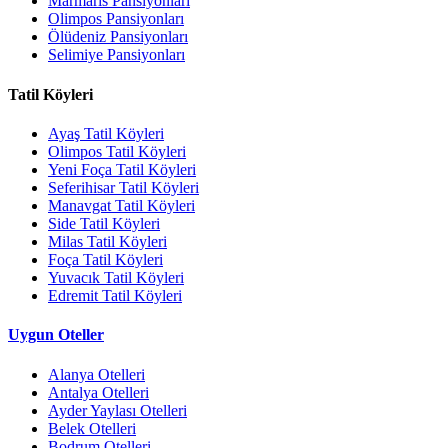
Marmaris Pansiyonları
Olimpos Pansiyonları
Ölüdeniz Pansiyonları
Selimiye Pansiyonları
Tatil Köyleri
Ayaş Tatil Köyleri
Olimpos Tatil Köyleri
Yeni Foça Tatil Köyleri
Seferihisar Tatil Köyleri
Manavgat Tatil Köyleri
Side Tatil Köyleri
Milas Tatil Köyleri
Foça Tatil Köyleri
Yuvacık Tatil Köyleri
Edremit Tatil Köyleri
Uygun Oteller
Alanya Otelleri
Antalya Otelleri
Ayder Yaylası Otelleri
Belek Otelleri
Bodrum Otelleri