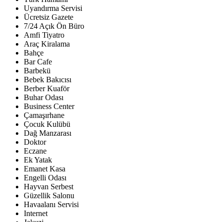
Uyandırma Servisi
Ücretsiz Gazete
7/24 Açık Ön Büro
Amfi Tiyatro
Araç Kiralama
Bahçe
Bar Cafe
Barbekü
Bebek Bakıcısı
Berber Kuaför
Buhar Odası
Business Center
Çamaşırhane
Çocuk Kulübü
Dağ Manzarası
Doktor
Eczane
Ek Yatak
Emanet Kasa
Engelli Odası
Hayvan Serbest
Güzellik Salonu
Havaalanı Servisi
Internet