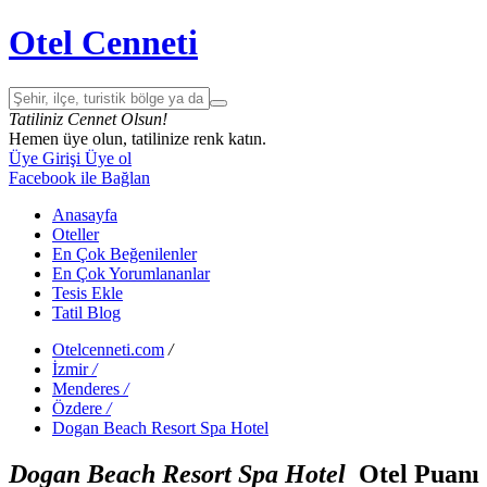
Otel Cenneti
Tatiliniz Cennet Olsun!
Hemen üye olun, tatilinize renk katın.
Üye Girişi
Üye ol
Facebook ile Bağlan
Anasayfa
Oteller
En Çok Beğenilenler
En Çok Yorumlananlar
Tesis Ekle
Tatil Blog
Otelcenneti.com
/
İzmir
/
Menderes
/
Özdere
/
Dogan Beach Resort Spa Hotel
Dogan Beach Resort Spa Hotel
Otel Puanı