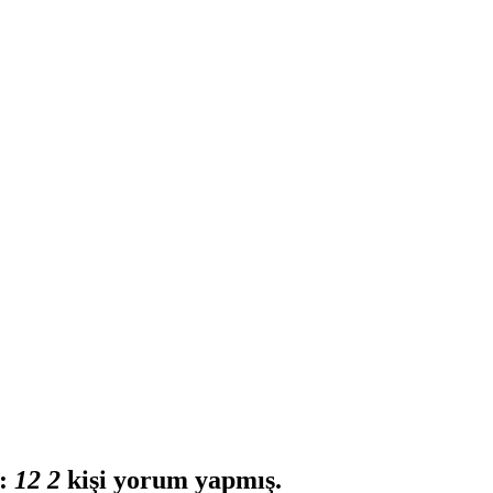
 :
1
2
2
kişi yorum yapmış.