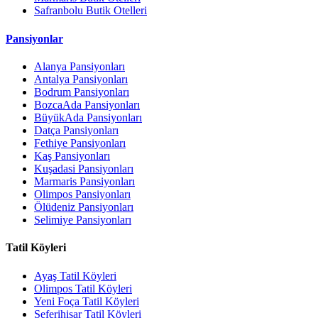
Safranbolu Butik Otelleri
Pansiyonlar
Alanya Pansiyonları
Antalya Pansiyonları
Bodrum Pansiyonları
BozcaAda Pansiyonları
BüyükAda Pansiyonları
Datça Pansiyonları
Fethiye Pansiyonları
Kaş Pansiyonları
Kuşadasi Pansiyonları
Marmaris Pansiyonları
Olimpos Pansiyonları
Ölüdeniz Pansiyonları
Selimiye Pansiyonları
Tatil Köyleri
Ayaş Tatil Köyleri
Olimpos Tatil Köyleri
Yeni Foça Tatil Köyleri
Seferihisar Tatil Köyleri