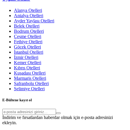
Alanya Otelleri
Antalya Otelleri
Ayder Yaylası Otelleri
Belek Otelleri
Bodrum Otelleri
Çeşme Otelleri
Fethiye Otelleri
Göcek Otelleri
İstanbul Otelleri
İzmir Otelleri
Kemer Otelleri
Kıbrıs Otelleri
Kuşadası Otelleri
Marmaris Otelleri
Safranbolu Otelleri
Selimiye Otelleri
E-Bültene kayıt ol
İndirim ve fırsatlardan haberdar olmak için e-posta adresinizi
ekleyin.