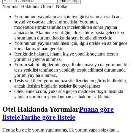
Yorum Yap
Yorumlar Hakkında Önemli Notlar
Yorumunun yayınlanması için üye girişi yapmalı yada ad,
soyad ve e-posta adresi girmelisin. Yorumun,
moderatörlerimiz tarafından incelendikten sonra yayına
alınacaktır. Akabinde verdiğin adrese bir e-posta gelecek ve
yorumunun durumu hakkında seni bilgilendirecektir.
Yorumunun yayınlanabilmesi için, ilgili otelde en az bir gece
konaklamış olman gerekir.
İçeriğinde hakaret, itham, kişiye yönelik suçlama içeren
yorumlar yayına alınmaz.
Yorum sahibi bilgilerinin geçerli olmaması ya da yorumun bir
tesis yetkilisi tarafından yapıldığı tespit edilmesi durumunda
yorum yayına alınmaz.
Tesis yetkilileri yorumunuza site üzerinden görüş bildirebilir,
ancak iletişim bilgilerin tesisler ile paylaşılmaz.
OtelCenneti.com, yukarıda geçen maddeler doğrultusunda
yapılan yorumun yayınlanmaması hakkını saklı tutar.
Otel Hakkında Yorumlar
Puana göre
listele
Tarihe göre listele
Henüz bu otele yorum yapılmamış, ilk yorum yapan siz olun...