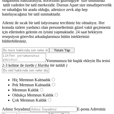
olağanüstü manzarasıyla, körfezinin güzelliğiyle size unutulmaz
tatili vadeden bir tatil merkezidir. Dursun Apart size misafirperverlik
ve rahatlığın bir arada olduğu, ailenizce zevk alıp hep
hatırlayacağınız bir tatil sunmaktadır.
Aileniz ile sıcak bir tatil istiyorsanız tercihiniz biz olmalıyız. Her
konuda sizlere yardımcı olan personellerimiz güzel vakit geçirmeniz
için ellerinden gelenin en iyisini yapmaktadır. 24 saat bekleyen
resepsiyon görevlisi arkadaşlarımıza bütün isteklerinizi
bildirebilirsiniz.
Yorum Yap
Yorumunuza bir başlık ekleyin Bu tesisi
2-3 kelime ile özetle
( Harika bir tatildi )
Hiç Memnun Kalmadık
Pek Memnun Kalmadık
Memnun Kaldık
Oldukça Memnun Kaldık
Çok Memnun Kaldık
Adınız Soyadınız
E-posta Adresiniz