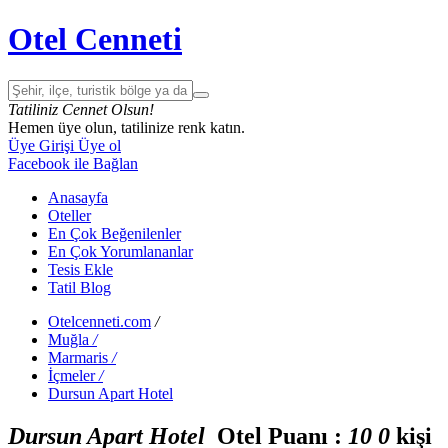
Otel Cenneti
Tatiliniz Cennet Olsun!
Hemen üye olun, tatilinize renk katın.
Üye Girişi
Üye ol
Facebook ile Bağlan
Anasayfa
Oteller
En Çok Beğenilenler
En Çok Yorumlananlar
Tesis Ekle
Tatil Blog
Otelcenneti.com
/
Muğla
/
Marmaris
/
İçmeler
/
Dursun Apart Hotel
Dursun Apart Hotel
Otel Puanı :
1
0
0
kişi