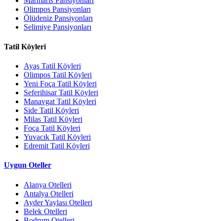
Marmaris Pansiyonları
Olimpos Pansiyonları
Ölüdeniz Pansiyonları
Selimiye Pansiyonları
Tatil Köyleri
Ayaş Tatil Köyleri
Olimpos Tatil Köyleri
Yeni Foça Tatil Köyleri
Seferihisar Tatil Köyleri
Manavgat Tatil Köyleri
Side Tatil Köyleri
Milas Tatil Köyleri
Foça Tatil Köyleri
Yuvacık Tatil Köyleri
Edremit Tatil Köyleri
Uygun Oteller
Alanya Otelleri
Antalya Otelleri
Ayder Yaylası Otelleri
Belek Otelleri
Bodrum Otelleri