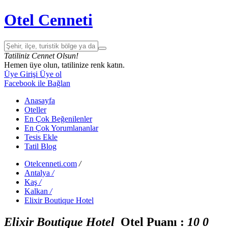
Otel Cenneti
Tatiliniz Cennet Olsun!
Hemen üye olun, tatilinize renk katın.
Üye Girişi
Üye ol
Facebook ile Bağlan
Anasayfa
Oteller
En Çok Beğenilenler
En Çok Yorumlananlar
Tesis Ekle
Tatil Blog
Otelcenneti.com
/
Antalya
/
Kaş
/
Kalkan
/
Elixir Boutique Hotel
Elixir Boutique Hotel
Otel Puanı :
1
0
0