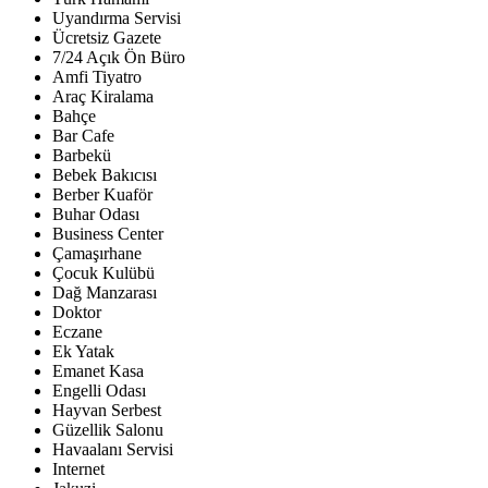
Uyandırma Servisi
Ücretsiz Gazete
7/24 Açık Ön Büro
Amfi Tiyatro
Araç Kiralama
Bahçe
Bar Cafe
Barbekü
Bebek Bakıcısı
Berber Kuaför
Buhar Odası
Business Center
Çamaşırhane
Çocuk Kulübü
Dağ Manzarası
Doktor
Eczane
Ek Yatak
Emanet Kasa
Engelli Odası
Hayvan Serbest
Güzellik Salonu
Havaalanı Servisi
Internet