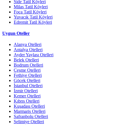
Side Tatil Köyleri
Milas Tatil Köyleri
Foça Tatil Köyleri
Yuvacık Tatil Köyleri
Edremit Tatil Köyleri
Uygun Oteller
Alanya Otelleri
Antalya Otelleri
Ayder Yaylası Otelleri
Belek Otelleri
Bodrum Otelleri
Çeşme Otelleri
Fethiye Otelleri
Göcek Otelleri
İstanbul Otelleri
İzmir Otelleri
Kemer Otelleri
Kıbrıs Otelleri
Kuşadası Otelleri
Marmaris Otelleri
Safranbolu Otelleri
Selimiye Otelleri