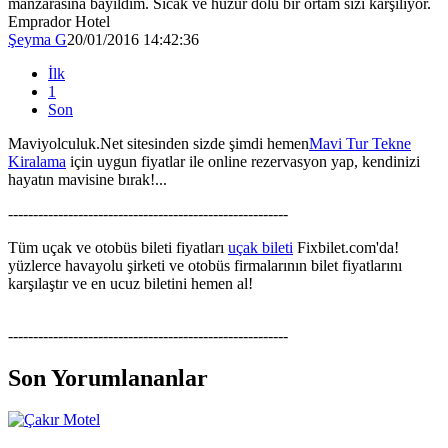
manzarasına bayıldım. Sıcak ve huzur dolu bir ortam sizi karşılıyor.
Emprador Hotel
Şeyma G
20/01/2016 14:42:36
İlk
1
Son
Maviyolculuk.Net sitesinden sizde şimdi hemen
Mavi Tur Tekne
Kiralama
için uygun fiyatlar ile online rezervasyon yap, kendinizi
hayatın mavisine bırak!...
--------------------------------------------------------
Tüm uçak ve otobüs bileti fiyatları
uçak bileti
Fixbilet.com'da!
yüzlerce havayolu şirketi ve otobüs firmalarının bilet fiyatlarını
karşılaştır ve en ucuz biletini hemen al!
--------------------------------------------------------
Son Yorumlananlar