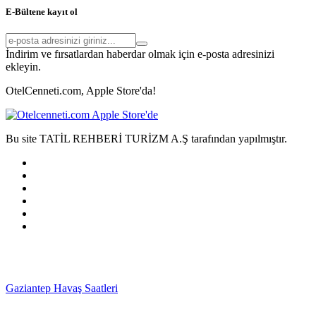
E-Bültene kayıt ol
İndirim ve fırsatlardan haberdar olmak için e-posta adresinizi
ekleyin.
OtelCenneti.com, Apple Store'da!
Bu site TATİL REHBERİ TURİZM A.Ş tarafından yapılmıştır.
Gaziantep Havaş Saatleri
Haartransplantatie Tilburg &
Turkije
Haartransplantatie Heerlen & Turkije
Haartransplantatie
Nijmegen & Turkije
Haartransplantatie Arnhem &