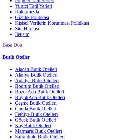
Popüler Tatil Yerleri
Yurtiçi Tatil Yerleri
Hakkımızda
Gizlilik Politikası
Kişisel Verilerin Korunması Politikası
Site Haritası
İletişim
Başa Dön
Butik Oteller
Alaçatı Butik Otelleri
Alanya Butik Otelleri
Antalya Butik Otelleri
Bodrum Butik Otelleri
BozcaAda Butik Otelleri
BüyükAda Butik Otelleri
Çeşme Butik Otelleri
Cunda Butik Otelleri
Fethiye Butik Otelleri
Göcek Butik Otelleri
Kaş Butik Otelleri
Marmaris Butik Otelleri
Safranbolu Butik Otelleri