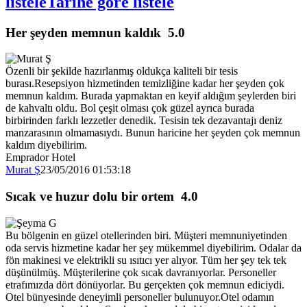
listele
Tarihe göre listele
Her şeyden memnun kaldık
5.0
Özenli bir şekilde hazırlanmış oldukça kaliteli bir tesis
burası.Resepsiyon hizmetinden temizliğine kadar her şeyden çok
memnun kaldım. Burada yapmaktan en keyif aldığım şeylerden biri
de kahvaltı oldu. Bol çeşit olması çok güzel ayrıca burada
birbirinden farklı lezzetler denedik. Tesisin tek dezavantajı deniz
manzarasının olmamasıydı. Bunun haricine her şeyden çok memnun
kaldım diyebilirim.
Emprador Hotel
Murat Ş
23/05/2016 01:53:18
Sıcak ve huzur dolu bir ortem
4.0
Bu bölgenin en güzel otellerinden biri. Müşteri memnuniyetinden
oda servis hizmetine kadar her şey mükemmel diyebilirim. Odalar da
fön makinesi ve elektrikli su ısıtıcı yer alıyor. Tüm her şey tek tek
düşünülmüş. Müşterilerine çok sıcak davranıyorlar. Personeller
etrafımızda dört dönüyorlar. Bu gerçekten çok memnun ediciydi.
Otel bünyesinde deneyimli personeller bulunuyor.Otel odamın