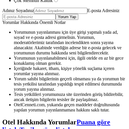
Çok Memnun Kaldık
Adınız Soyadınız
E-posta Adresiniz
Yorum Yap
Yorumlar Hakkında Önemli Notlar
Yorumunun yayınlanması için üye girişi yapmalı yada ad,
soyad ve e-posta adresi girmelisin. Yorumun,
moderatörlerimiz tarafından incelendikten sonra yayına
alınacaktır. Akabinde verdiğin adrese bir e-posta gelecek ve
yorumunun durumu hakkında seni bilgilendirecektir.
Yorumunun yayınlanabilmesi için, ilgili otelde en az bir gece
konaklamış olman gerekir.
İçeriğinde hakaret, itham, kişiye yönelik suçlama içeren
yorumlar yayına alınmaz.
Yorum sahibi bilgilerinin geçerli olmaması ya da yorumun bir
tesis yetkilisi tarafından yapıldığı tespit edilmesi durumunda
yorum yayına alınmaz.
Tesis yetkilileri yorumunuza site üzerinden görüş bildirebilir,
ancak iletişim bilgilerin tesisler ile paylaşılmaz.
OtelCenneti.com, yukarıda geçen maddeler doğrultusunda
yapılan yorumun yayınlanmaması hakkını saklı tutar.
Otel Hakkında Yorumlar
Puana göre