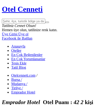
Otel Cenneti
Tatiliniz Cennet Olsun!
Hemen üye olun, tatilinize renk katın.
Üye Girişi
Üye ol
Facebook ile Bağlan
Anasayfa
Oteller
En Çok Beğenilenler
En Çok Yorumlananlar
Tesis Ekle
Tatil Blog
Otelcenneti.com
/
Bursa
/
Mudanya
/
Tirilye
/
Emprador Hotel
Emprador Hotel
Otel Puanı :
4
2
2
kişi