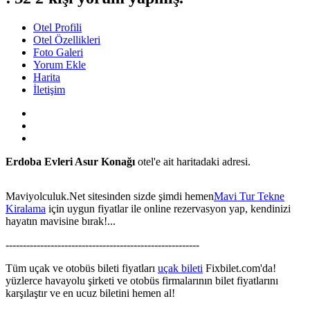
Otel Profili
Otel Özellikleri
Foto Galeri
Yorum Ekle
Harita
İletişim
Erdoba Evleri Asur Konağı
otel'e ait haritadaki adresi.
Maviyolculuk.Net sitesinden sizde şimdi hemen
Mavi Tur Tekne
Kiralama
için uygun fiyatlar ile online rezervasyon yap, kendinizi
hayatın mavisine bırak!...
This page can't load Google Maps correctly.
--------------------------------------------------------
OK
Do you own this website?
Tüm uçak ve otobüs bileti fiyatları
uçak bileti
Fixbilet.com'da!
yüzlerce havayolu şirketi ve otobüs firmalarının bilet fiyatlarını
karşılaştır ve en ucuz biletini hemen al!