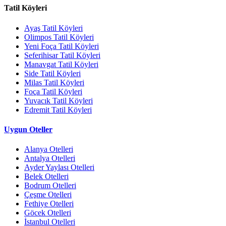
Tatil Köyleri
Ayaş Tatil Köyleri
Olimpos Tatil Köyleri
Yeni Foça Tatil Köyleri
Seferihisar Tatil Köyleri
Manavgat Tatil Köyleri
Side Tatil Köyleri
Milas Tatil Köyleri
Foça Tatil Köyleri
Yuvacık Tatil Köyleri
Edremit Tatil Köyleri
Uygun Oteller
Alanya Otelleri
Antalya Otelleri
Ayder Yaylası Otelleri
Belek Otelleri
Bodrum Otelleri
Çeşme Otelleri
Fethiye Otelleri
Göcek Otelleri
İstanbul Otelleri