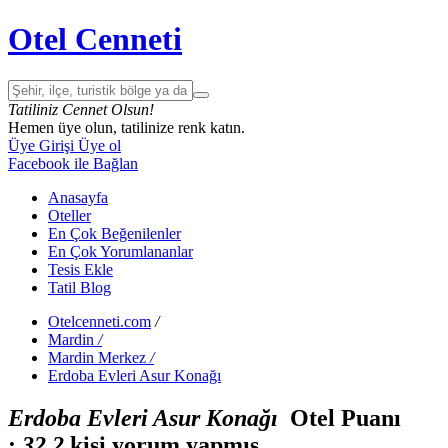
Otel Cenneti
Tatiliniz Cennet Olsun!
Hemen üye olun, tatilinize renk katın.
Üye Girişi
Üye ol
Facebook ile Bağlan
Anasayfa
Oteller
En Çok Beğenilenler
En Çok Yorumlananlar
Tesis Ekle
Tatil Blog
Otelcenneti.com
/
Mardin
/
Mardin Merkez
/
Erdoba Evleri Asur Konağı
Erdoba Evleri Asur Konağı
Otel Puanı
:
3
2
2
kişi yorum yapmış.