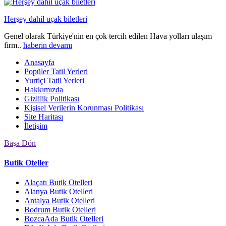
Herşey dahil uçak biletleri
Genel olarak Türkiye'nin en çok tercih edilen Hava yolları ulaşım
firm..
haberin devamı
Anasayfa
Popüler Tatil Yerleri
Yurtiçi Tatil Yerleri
Hakkımızda
Gizlilik Politikası
Kişisel Verilerin Korunması Politikası
Site Haritası
İletişim
Başa Dön
Butik Oteller
Alaçatı Butik Otelleri
Alanya Butik Otelleri
Antalya Butik Otelleri
Bodrum Butik Otelleri
BozcaAda Butik Otelleri