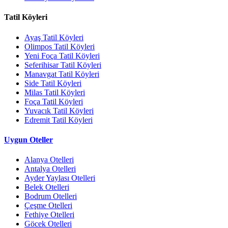
Tatil Köyleri
Ayaş Tatil Köyleri
Olimpos Tatil Köyleri
Yeni Foça Tatil Köyleri
Seferihisar Tatil Köyleri
Manavgat Tatil Köyleri
Side Tatil Köyleri
Milas Tatil Köyleri
Foça Tatil Köyleri
Yuvacık Tatil Köyleri
Edremit Tatil Köyleri
Uygun Oteller
Alanya Otelleri
Antalya Otelleri
Ayder Yaylası Otelleri
Belek Otelleri
Bodrum Otelleri
Çeşme Otelleri
Fethiye Otelleri
Göcek Otelleri