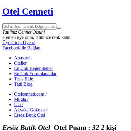
Otel Cenneti
Tatiliniz Cennet Olsun!
Hemen üye olun, tatilinize renk katın.
Üye Girişi
Üye ol
Facebook ile Bağlan
Anasayfa
Oteller
En Çok Beğenilenler
En Çok Yorumlananlar
Tesis Ekle
Tatil Blog
Otelcenneti.com
/
Muğla
/
Ula
/
Akyaka Gökova
/
Ersöz Butik Otel
Ersöz Butik Otel
Otel Puanı :
3
2
2
kişi