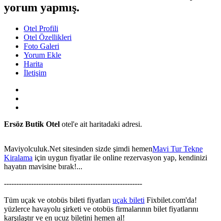
yorum yapmış.
Otel Profili
Otel Özellikleri
Foto Galeri
Yorum Ekle
Harita
İletişim
Ersöz Butik Otel
otel'e ait haritadaki adresi.
Maviyolculuk.Net sitesinden sizde şimdi hemen
Mavi Tur Tekne
Kiralama
için uygun fiyatlar ile online rezervasyon yap, kendinizi
hayatın mavisine bırak!...
This page can't load Google Maps correctly.
--------------------------------------------------------
OK
Do you own this website?
Tüm uçak ve otobüs bileti fiyatları
uçak bileti
Fixbilet.com'da!
yüzlerce havayolu şirketi ve otobüs firmalarının bilet fiyatlarını
karşılaştır ve en ucuz biletini hemen al!