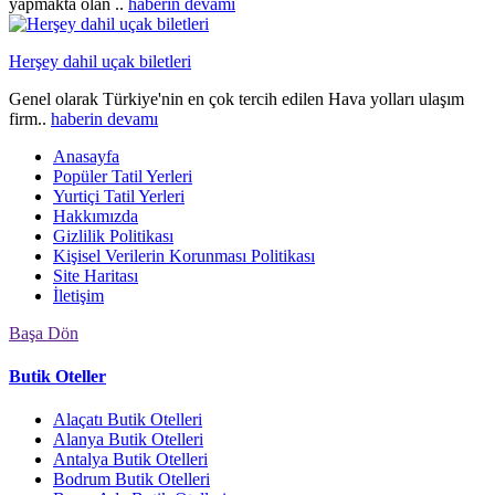
yapmakta olan ..
haberin devamı
Herşey dahil uçak biletleri
Genel olarak Türkiye'nin en çok tercih edilen Hava yolları ulaşım
firm..
haberin devamı
Anasayfa
Popüler Tatil Yerleri
Yurtiçi Tatil Yerleri
Hakkımızda
Gizlilik Politikası
Kişisel Verilerin Korunması Politikası
Site Haritası
İletişim
Başa Dön
Butik Oteller
Alaçatı Butik Otelleri
Alanya Butik Otelleri
Antalya Butik Otelleri
Bodrum Butik Otelleri