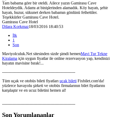
Tam babama göre bir oteldi. Ailece yazın Gamirasu Cave
Hoteldeydik. Adamı at binişlerinden alamadık. Köy hayatı, şehir
hayatı, huzur, sükunet derken babamın gönlünü fethettiler.
Teşekkürler Gamirasu Cave Hotel.
Gamirasu Cave Hotel
Dilara Korkmaz
18/03/2016 18:40:53
İlk
1
Son
Maviyolculuk.Net sitesinden sizde şimdi hemen
Mavi Tur Tekne
Kiralama
için uygun fiyatlar ile online rezervasyon yap, kendinizi
hayatın mavisine bırak!...
--------------------------------------------------------
Tüm uçak ve otobüs bileti fiyatları
uçak bileti
Fixbilet.com'da!
yüzlerce havayolu şirketi ve otobüs firmalarının bilet fiyatlarını
karşılaştır ve en ucuz biletini hemen al!
--------------------------------------------------------
Son Yorumlananlar