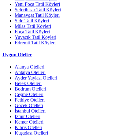
Yeni Foça Tatil Köyleri
Seferihisar Tatil Köyleri
Manavgat Tatil Köyleri
Side Tatil Köyleri
Milas Tatil Köyleri
Foça Tatil Köyleri
Yuvacık Tatil Köyleri
Edremit Tatil Köyleri
Uygun Oteller
Alanya Otelleri
Antalya Otelleri
Ayder Yaylası Otelleri
Belek Otelleri
Bodrum Otelleri
Çeşme Otelleri
Fethiye Otelleri
Göcek Otelleri
İstanbul Otelleri
İzmir Otelleri
Kemer Otelleri
Kıbrıs Otelleri
Kuşadası Otelleri