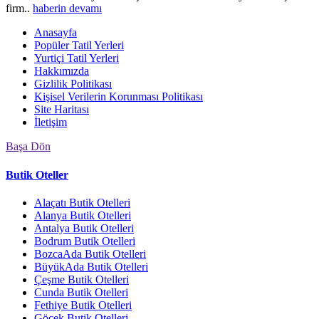
firm..
haberin devamı
Anasayfa
Popüler Tatil Yerleri
Yurtiçi Tatil Yerleri
Hakkımızda
Gizlilik Politikası
Kişisel Verilerin Korunması Politikası
Site Haritası
İletişim
Başa Dön
Butik Oteller
Alaçatı Butik Otelleri
Alanya Butik Otelleri
Antalya Butik Otelleri
Bodrum Butik Otelleri
BozcaAda Butik Otelleri
BüyükAda Butik Otelleri
Çeşme Butik Otelleri
Cunda Butik Otelleri
Fethiye Butik Otelleri
Göcek Butik Otelleri