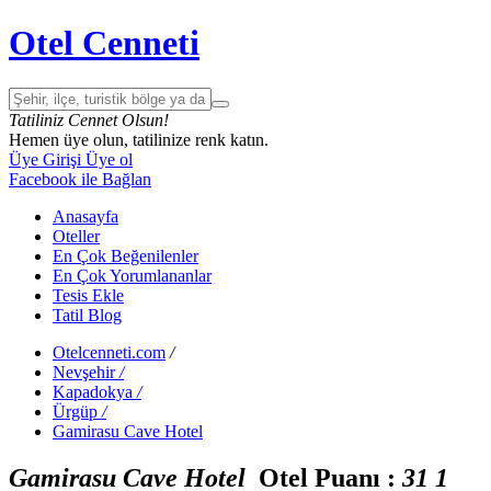
Otel Cenneti
Tatiliniz Cennet Olsun!
Hemen üye olun, tatilinize renk katın.
Üye Girişi
Üye ol
Facebook ile Bağlan
Anasayfa
Oteller
En Çok Beğenilenler
En Çok Yorumlananlar
Tesis Ekle
Tatil Blog
Otelcenneti.com
/
Nevşehir
/
Kapadokya
/
Ürgüp
/
Gamirasu Cave Hotel
Gamirasu Cave Hotel
Otel Puanı :
3
1
1