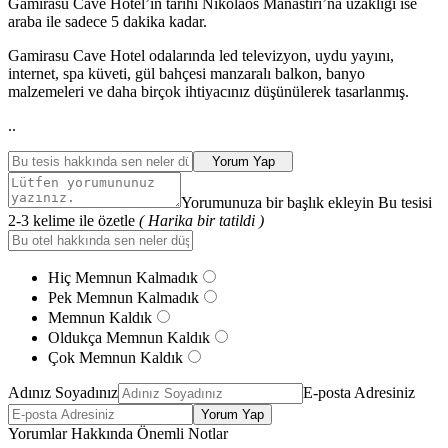
Gamirasu Cave Hotel’in tarihi Nikolaos Manastırı’na uzaklığı ise
araba ile sadece 5 dakika kadar.
Gamirasu Cave Hotel odalarında led televizyon, uydu yayını,
internet, spa küveti, gül bahçesi manzaralı balkon, banyo
malzemeleri ve daha birçok ihtiyacınız düşünülerek tasarlanmış.
..
Yorum Yap
Yorumunuza bir başlık ekleyin Bu tesisi
2-3 kelime ile özetle
( Harika bir tatildi )
Hiç Memnun Kalmadık
Pek Memnun Kalmadık
Memnun Kaldık
Oldukça Memnun Kaldık
Çok Memnun Kaldık
Adınız Soyadınız
E-posta Adresiniz
Yorum Yap
Yorumlar Hakkında Önemli Notlar