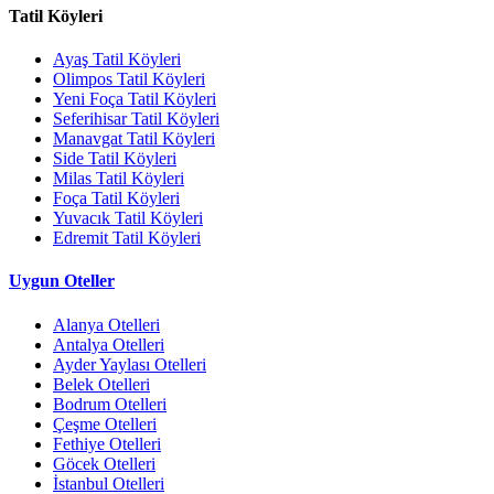
Tatil Köyleri
Ayaş Tatil Köyleri
Olimpos Tatil Köyleri
Yeni Foça Tatil Köyleri
Seferihisar Tatil Köyleri
Manavgat Tatil Köyleri
Side Tatil Köyleri
Milas Tatil Köyleri
Foça Tatil Köyleri
Yuvacık Tatil Köyleri
Edremit Tatil Köyleri
Uygun Oteller
Alanya Otelleri
Antalya Otelleri
Ayder Yaylası Otelleri
Belek Otelleri
Bodrum Otelleri
Çeşme Otelleri
Fethiye Otelleri
Göcek Otelleri
İstanbul Otelleri