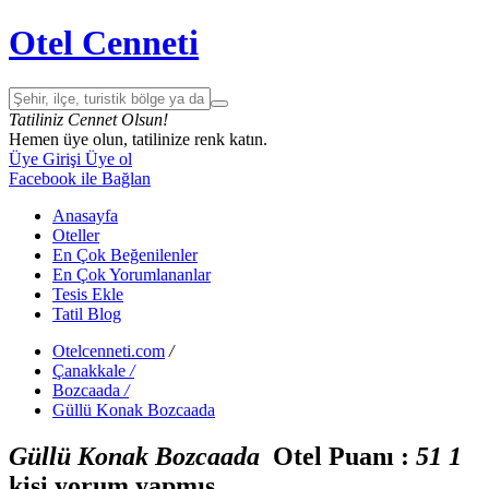
Otel Cenneti
Tatiliniz Cennet Olsun!
Hemen üye olun, tatilinize renk katın.
Üye Girişi
Üye ol
Facebook ile Bağlan
Anasayfa
Oteller
En Çok Beğenilenler
En Çok Yorumlananlar
Tesis Ekle
Tatil Blog
Otelcenneti.com
/
Çanakkale
/
Bozcaada
/
Güllü Konak Bozcaada
Güllü Konak Bozcaada
Otel Puanı :
5
1
1
kişi yorum yapmış.