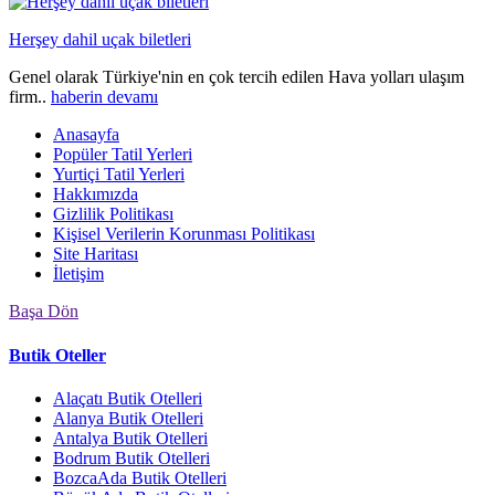
Herşey dahil uçak biletleri
Genel olarak Türkiye'nin en çok tercih edilen Hava yolları ulaşım
firm..
haberin devamı
Anasayfa
Popüler Tatil Yerleri
Yurtiçi Tatil Yerleri
Hakkımızda
Gizlilik Politikası
Kişisel Verilerin Korunması Politikası
Site Haritası
İletişim
Başa Dön
Butik Oteller
Alaçatı Butik Otelleri
Alanya Butik Otelleri
Antalya Butik Otelleri
Bodrum Butik Otelleri
BozcaAda Butik Otelleri