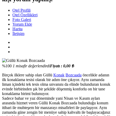
Otel Profili
Otel Özellikleri
Foto Galeri
Yorum Ekle
Harita
İletişim
%100
1 misafir değerlendirdi
Fiyatı : 0,00 ₺
Birçok ilklere sahip olan Güllü
Konak
Bozcaada
öncelikle adanın
ilk konaklama tesisi olarak bir adım öne çıkıyor. Aynı zamanda
liman içindeki tek tesis olma unvanını da elinde bulunduran konuk
evinde birbirinden şık bir şekilde döşenmiş konforlu on bir tane
konaklama birimi bulunuyor.
Sadece bahar ve yaz döneminde yani Nisan ve Kasım ayları
arasında hizmet veren Güllü Konak Bozcaada bulunduğu konum
itibari ile muhteşem bir manzarayı misafirleri ile paylaşıyor. Aynı
zamanda güne zengin bir menüye sahip kahvaltı ile başlayacağınız