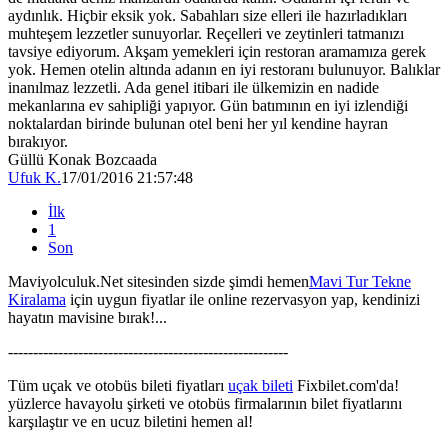
aydınlık. Hiçbir eksik yok. Sabahları size elleri ile hazırladıkları
muhteşem lezzetler sunuyorlar. Reçelleri ve zeytinleri tatmanızı
tavsiye ediyorum. Akşam yemekleri için restoran aramamıza gerek
yok. Hemen otelin altında adanın en iyi restoranı bulunuyor. Balıklar
inanılmaz lezzetli. Ada genel itibari ile ülkemizin en nadide
mekanlarına ev sahipliği yapıyor. Gün batımının en iyi izlendiği
noktalardan birinde bulunan otel beni her yıl kendine hayran
bırakıyor.
Güllü Konak Bozcaada
Ufuk K.
17/01/2016 21:57:48
İlk
1
Son
Maviyolculuk.Net sitesinden sizde şimdi hemen
Mavi Tur Tekne
Kiralama
için uygun fiyatlar ile online rezervasyon yap, kendinizi
hayatın mavisine bırak!...
--------------------------------------------------------
Tüm uçak ve otobüs bileti fiyatları
uçak bileti
Fixbilet.com'da!
yüzlerce havayolu şirketi ve otobüs firmalarının bilet fiyatlarını
karşılaştır ve en ucuz biletini hemen al!