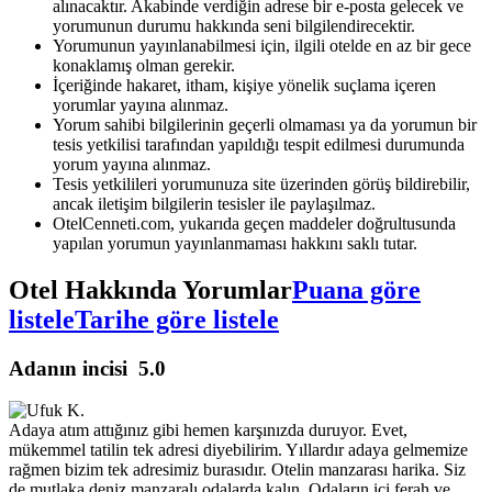
alınacaktır. Akabinde verdiğin adrese bir e-posta gelecek ve
yorumunun durumu hakkında seni bilgilendirecektir.
Yorumunun yayınlanabilmesi için, ilgili otelde en az bir gece
konaklamış olman gerekir.
İçeriğinde hakaret, itham, kişiye yönelik suçlama içeren
yorumlar yayına alınmaz.
Yorum sahibi bilgilerinin geçerli olmaması ya da yorumun bir
tesis yetkilisi tarafından yapıldığı tespit edilmesi durumunda
yorum yayına alınmaz.
Tesis yetkilileri yorumunuza site üzerinden görüş bildirebilir,
ancak iletişim bilgilerin tesisler ile paylaşılmaz.
OtelCenneti.com, yukarıda geçen maddeler doğrultusunda
yapılan yorumun yayınlanmaması hakkını saklı tutar.
Otel Hakkında Yorumlar
Puana göre
listele
Tarihe göre listele
Adanın incisi
5.0
Adaya atım attığınız gibi hemen karşınızda duruyor. Evet,
mükemmel tatilin tek adresi diyebilirim. Yıllardır adaya gelmemize
rağmen bizim tek adresimiz burasıdır. Otelin manzarası harika. Siz
de mutlaka deniz manzaralı odalarda kalın. Odaların içi ferah ve