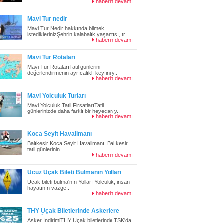
haberin devamı
Mavi Tur nedir
Mavi Tur Nedir hakkında bilmek
istediklerinizŞehrin kalabalık yaşantısı, tr..
haberin devamı
Mavi Tur Rotaları
Mavi Tur RotalarıTatil günlerini
değerlendirmenin ayrıcalıklı keyfini y..
haberin devamı
Mavi Yolculuk Turları
Mavi Yolculuk Tatil FirsatlarıTatil
günlerinizde daha farklı bir heyecan y..
haberin devamı
Koca Seyit Havalimanı
Balıkesir Koca Seyit Havalimanı Balıkesir
tatil günlerinin..
haberin devamı
Ucuz Uçak Bileti Bulmanın Yolları
Uçak bileti bulma'nın Yolları Yolculuk, insan
hayatının vazge..
haberin devamı
THY Uçak Biletlerinde Askerlere
%25 İndirim
Asker İndirimiTHY Uçak biletlerinde TSK'da