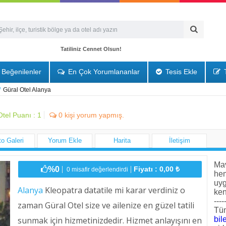
Tatiliniz Cennet Olsun!
Beğenilenler
En Çok Yorumlananlar
Tesis Ekle
T
/
Güral Otel Alanya
tel Puanı :
1
0
kişi yorum yapmış.
to Galeri
Yorum Ekle
Harita
İletişim
Mav
%0
Fiyatı : 0,00 ₺
0 misafir değerlendirdi
he
uyg
Alanya
Kleopatra datatile mi karar verdiniz o
ken
----
zaman Güral Otel size ve ailenize en güzel tatili
Tüm
sunmak için hizmetinizdedir. Hizmet anlayışını en
bile