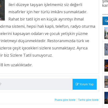
şir
ileri düzeye taşıyan işletmemiz siz değerli
kar
misafirler için her türlü imkânı sunmaktadır.
----
Rahat bir tatil için en küçük ayrıntıyı ihmal
dırma sistemi, hepsi halı kaplı, telefon, radyo oturma
telerini kapsayan odaları ve çocuk yetişkin yüzme
erinletmeyi düşünmektedir. Restoranımızda türk ve
lerce çeşit içecekleri sizlere sunmaktayız. Ayrıca
r biz Sizlere Tatil sunuyoruz.
8 km uzaklıktadır.
Yorum Yap
Puana göre listele
Tarihe göre listele