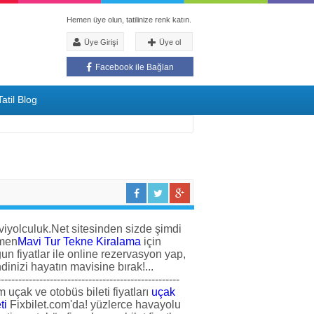
Hemen üye olun, tatilinize renk katın.
Üye Girişi
Üye ol
Facebook ile Bağlan
atil Blog
iyolculuk.Net sitesinden sizde şimdi
men
Mavi Tur Tekne Kiralama
için
un fiyatlar ile online rezervasyon yap,
dinizi hayatın mavisine bırak!...
----------------------------------------------------
 uçak ve otobüs bileti fiyatları
uçak
ti
Fixbilet.com'da! yüzlerce havayolu