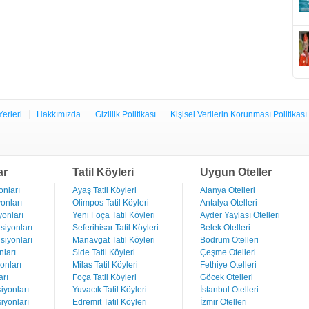
Yerleri
Hakkımızda
Gizlilik Politikası
Kişisel Verilerin Korunması Politikası
ar
Tatil Köyleri
Uygun Oteller
nları
Ayaş Tatil Köyleri
Alanya Otelleri
onları
Olimpos Tatil Köyleri
Antalya Otelleri
onları
Yeni Foça Tatil Köyleri
Ayder Yaylası Otelleri
iyonları
Seferihisar Tatil Köyleri
Belek Otelleri
iyonları
Manavgat Tatil Köyleri
Bodrum Otelleri
ları
Side Tatil Köyleri
Çeşme Otelleri
onları
Milas Tatil Köyleri
Fethiye Otelleri
rı
Foça Tatil Köyleri
Göcek Otelleri
iyonları
Yuvacık Tatil Köyleri
İstanbul Otelleri
iyonları
Edremit Tatil Köyleri
İzmir Otelleri