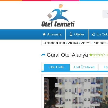
Anasayfa
Oteller
En Çok 
Otelcenneti.com
/
Antalya
/
Alanya
/
Kleopatra
Güral Otel Alanya
O
Otel Profili
Otel Özellikleri
Fo