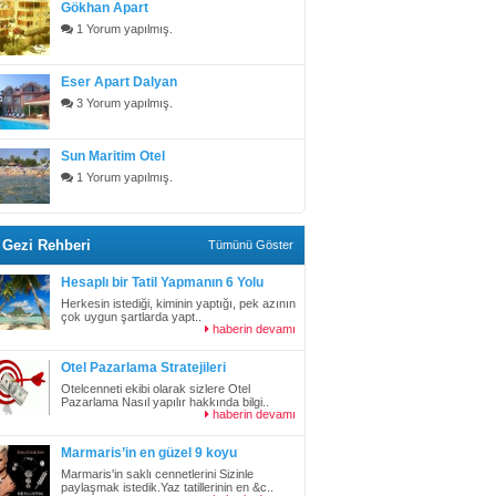
Gökhan Apart
1 Yorum yapılmış.
Eser Apart Dalyan
3 Yorum yapılmış.
Sun Maritim Otel
1 Yorum yapılmış.
Gezi Rehberi
Tümünü Göster
Hesaplı bir Tatil Yapmanın 6 Yolu
Herkesin istediği, kiminin yaptığı, pek azının
çok uygun şartlarda yapt..
haberin devamı
Otel Pazarlama Stratejileri
Otelcenneti ekibi olarak sizlere Otel
Pazarlama Nasıl yapılır hakkında bilgi..
haberin devamı
Marmaris’in en güzel 9 koyu
Marmaris'in saklı cennetlerini Sizinle
paylaşmak istedik.Yaz tatillerinin en &c..