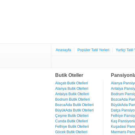
Anasayfa
Popüler Tatil Yerleri
Yurtiçi Tatil 
Butik Oteller
Pansiyonl
Alaçatı Butik Otelleri
Alanya Pansiyo
Alanya Butik Otelleri
Antalya Pansiy
Antalya Butik Otelleri
Bodrum Pansiy
Bodrum Butik Otelleri
BozcaAda Pans
BozcaAda Butik Otelleri
BüyükAda Pans
BüyükAda Butik Otelleri
Datça Pansiyon
Çeşme Butik Otelleri
Fethiye Pansiy
Cunda Butik Otelleri
Kaş Pansiyonla
Fethiye Butik Otelleri
Kuşadasi Pans
Göcek Butik Otelleri
Marmaris Pans