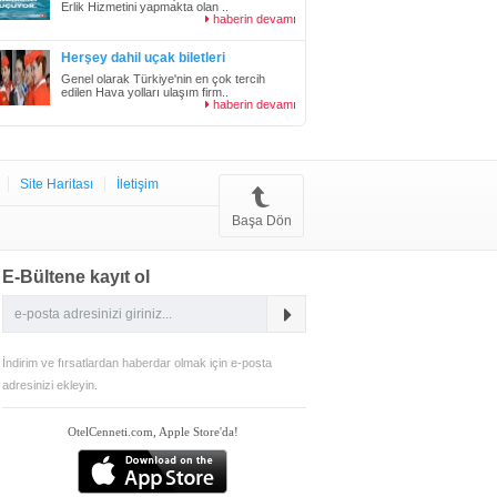
Erlik Hizmetini yapmakta olan ..
haberin devamı
Herşey dahil uçak biletleri
Genel olarak Türkiye'nin en çok tercih
edilen Hava yolları ulaşım firm..
haberin devamı
Site Haritası
İletişim
Başa Dön
E-Bültene kayıt ol
İndirim ve fırsatlardan haberdar olmak için e-posta
adresinizi ekleyin.
OtelCenneti.com, Apple Store'da!