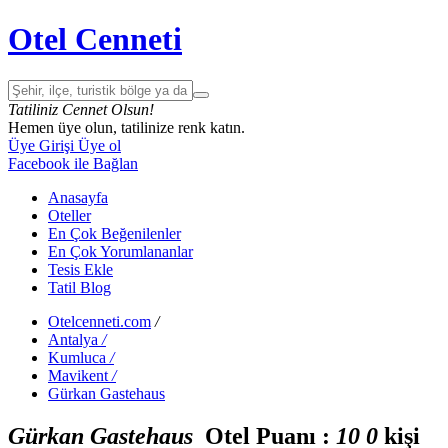
Otel Cenneti
Tatiliniz Cennet Olsun!
Hemen üye olun, tatilinize renk katın.
Üye Girişi
Üye ol
Facebook ile Bağlan
Anasayfa
Oteller
En Çok Beğenilenler
En Çok Yorumlananlar
Tesis Ekle
Tatil Blog
Otelcenneti.com
/
Antalya
/
Kumluca
/
Mavikent
/
Gürkan Gastehaus
Gürkan Gastehaus
Otel Puanı :
1
0
0
kişi