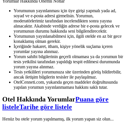
Yorumlar Hakkında Önemli Notlar
Yorumunun yayınlanması için üye girişi yapmalı yada ad,
soyad ve e-posta adresi girmelisin. Yorumun,
moderatörlerimiz tarafından incelendikten sonra yayına
alınacaktır. Akabinde verdiğin adrese bir e-posta gelecek ve
yorumunun durumu hakkında seni bilgilendirecektir.
Yorumunun yayınlanabilmesi için, ilgili otelde en az bir gece
konaklamış olman gerekir.
İçeriğinde hakaret, itham, kişiye yönelik suçlama içeren
yorumlar yayına alınmaz.
Yorum sahibi bilgilerinin geçerli olmaması ya da yorumun bir
tesis yetkilisi tarafından yapıldığı tespit edilmesi durumunda
yorum yayına alınmaz.
Tesis yetkilileri yorumunuza site üzerinden görüş bildirebilir,
ancak iletişim bilgilerin tesisler ile paylaşılmaz.
OtelCenneti.com, yukarıda geçen maddeler doğrultusunda
yapılan yorumun yayınlanmaması hakkını saklı tutar.
Otel Hakkında Yorumlar
Puana göre
listele
Tarihe göre listele
Henüz bu otele yorum yapılmamış, ilk yorum yapan siz olun...