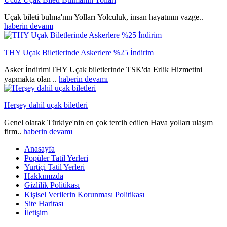
Uçak bileti bulma'nın Yolları Yolculuk, insan hayatının vazge..
haberin devamı
THY Uçak Biletlerinde Askerlere %25 İndirim
Asker İndirimiTHY Uçak biletlerinde TSK'da Erlik Hizmetini
yapmakta olan ..
haberin devamı
Herşey dahil uçak biletleri
Genel olarak Türkiye'nin en çok tercih edilen Hava yolları ulaşım
firm..
haberin devamı
Anasayfa
Popüler Tatil Yerleri
Yurtiçi Tatil Yerleri
Hakkımızda
Gizlilik Politikası
Kişisel Verilerin Korunması Politikası
Site Haritası
İletişim