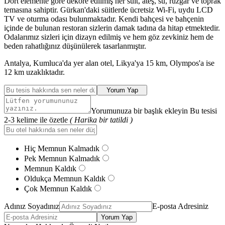
Dört elemente göre dekore edilmiş her süit, ateş, su, rüzgâr ve toprak
temasına sahiptir. Gürkan'daki süitlerde ücretsiz Wi-Fi, uydu LCD
TV ve oturma odası bulunmaktadır. Kendi bahçesi ve bahçenin
içinde de bulunan restoran sizlerin damak tadına da hitap etmektedir.
Odalarımız sizleri için dizayn edilmiş ve hem göz zevkiniz hem de
beden rahatlığınız düşünülerek tasarlanmıştır.
Antalya, Kumluca'da yer alan otel, Likya'ya 15 km, Olympos'a ise
12 km uzaklıktadır.
Yorum Yap
Yorumunuza bir başlık ekleyin Bu tesisi
2-3 kelime ile özetle
( Harika bir tatildi )
Hiç Memnun Kalmadık
Pek Memnun Kalmadık
Memnun Kaldık
Oldukça Memnun Kaldık
Çok Memnun Kaldık
Adınız Soyadınız
E-posta Adresiniz
Yorum Yap