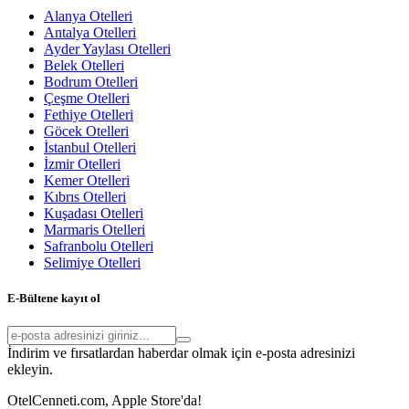
Alanya Otelleri
Antalya Otelleri
Ayder Yaylası Otelleri
Belek Otelleri
Bodrum Otelleri
Çeşme Otelleri
Fethiye Otelleri
Göcek Otelleri
İstanbul Otelleri
İzmir Otelleri
Kemer Otelleri
Kıbrıs Otelleri
Kuşadası Otelleri
Marmaris Otelleri
Safranbolu Otelleri
Selimiye Otelleri
E-Bültene kayıt ol
İndirim ve fırsatlardan haberdar olmak için e-posta adresinizi
ekleyin.
OtelCenneti.com, Apple Store'da!