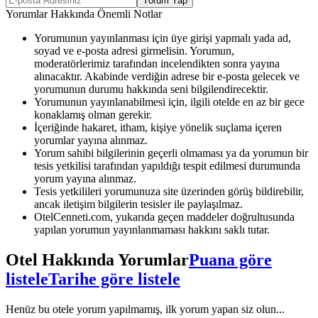
Yorum Yap
Yorumlar Hakkında Önemli Notlar
Yorumunun yayınlanması için üye girişi yapmalı yada ad,
soyad ve e-posta adresi girmelisin. Yorumun,
moderatörlerimiz tarafından incelendikten sonra yayına
alınacaktır. Akabinde verdiğin adrese bir e-posta gelecek ve
yorumunun durumu hakkında seni bilgilendirecektir.
Yorumunun yayınlanabilmesi için, ilgili otelde en az bir gece
konaklamış olman gerekir.
İçeriğinde hakaret, itham, kişiye yönelik suçlama içeren
yorumlar yayına alınmaz.
Yorum sahibi bilgilerinin geçerli olmaması ya da yorumun bir
tesis yetkilisi tarafından yapıldığı tespit edilmesi durumunda
yorum yayına alınmaz.
Tesis yetkilileri yorumunuza site üzerinden görüş bildirebilir,
ancak iletişim bilgilerin tesisler ile paylaşılmaz.
OtelCenneti.com, yukarıda geçen maddeler doğrultusunda
yapılan yorumun yayınlanmaması hakkını saklı tutar.
Otel Hakkında Yorumlar
Puana göre
listele
Tarihe göre listele
Henüz bu otele yorum yapılmamış, ilk yorum yapan siz olun...