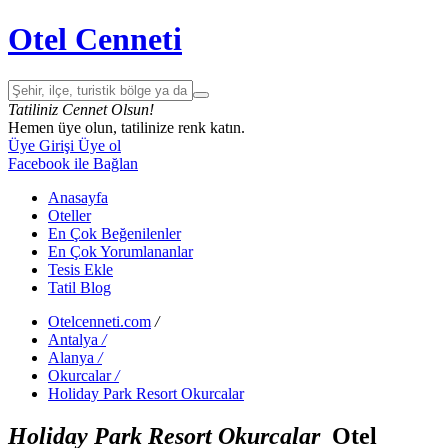
Otel Cenneti
Tatiliniz Cennet Olsun!
Hemen üye olun, tatilinize renk katın.
Üye Girişi
Üye ol
Facebook ile Bağlan
Anasayfa
Oteller
En Çok Beğenilenler
En Çok Yorumlananlar
Tesis Ekle
Tatil Blog
Otelcenneti.com
/
Antalya
/
Alanya
/
Okurcalar
/
Holiday Park Resort Okurcalar
Holiday Park Resort Okurcalar
Otel