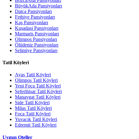
BozcaAda Pansiyonları
BüyükAda Pansiyonları
Datça Pansiyonları
Fethiye Pansiyonları
Kaş Pansiyonları
Kuşadasi Pansiyonları
Marmaris Pansiyonları
Olimpos Pansiyonları
Ölüdeniz Pansiyonları
Selimiye Pansiyonları
Tatil Köyleri
Ayaş Tatil Köyleri
Olimpos Tatil Köyleri
Yeni Foça Tatil Köyleri
Seferihisar Tatil Köyleri
Manavgat Tatil Köyleri
Side Tatil Köyleri
Milas Tatil Köyleri
Foça Tatil Köyleri
Yuvacık Tatil Köyleri
Edremit Tatil Köyleri
Uygun Oteller