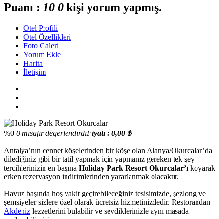
Puanı :
1
0
0
kişi yorum yapmış.
Otel Profili
Otel Özellikleri
Foto Galeri
Yorum Ekle
Harita
İletişim
%0
0 misafir değerlendirdi
Fiyatı : 0,00 ₺
Antalya’nın cennet köşelerinden bir köşe olan Alanya/Okurcalar’da
dilediğiniz gibi bir tatil yapmak için yapmanız gereken tek şey
tercihlerinizin en başına
Holiday Park Resort Okurcalar’ı
koyarak
erken rezervasyon indirimlerinden yararlanmak olacaktır.
Havuz başında hoş vakit geçirebileceğiniz tesisimizde, şezlong ve
şemsiyeler sizlere özel olarak ücretsiz hizmetinizdedir. Restorandan
Akdeniz
lezzetlerini bulabilir ve sevdiklerinizle aynı masada