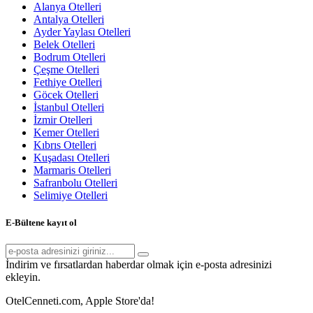
Alanya Otelleri
Antalya Otelleri
Ayder Yaylası Otelleri
Belek Otelleri
Bodrum Otelleri
Çeşme Otelleri
Fethiye Otelleri
Göcek Otelleri
İstanbul Otelleri
İzmir Otelleri
Kemer Otelleri
Kıbrıs Otelleri
Kuşadası Otelleri
Marmaris Otelleri
Safranbolu Otelleri
Selimiye Otelleri
E-Bültene kayıt ol
İndirim ve fırsatlardan haberdar olmak için e-posta adresinizi
ekleyin.
OtelCenneti.com, Apple Store'da!