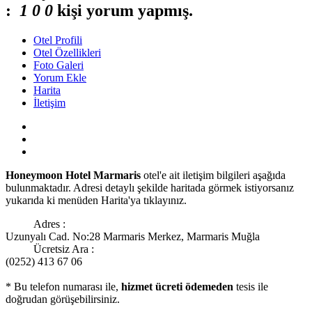
:
1
0
0
kişi yorum yapmış.
Otel Profili
Otel Özellikleri
Foto Galeri
Yorum Ekle
Harita
İletişim
Honeymoon Hotel Marmaris
otel'e ait iletişim bilgileri aşağıda
bulunmaktadır. Adresi detaylı şekilde haritada görmek istiyorsanız
yukarıda ki menüden Harita'ya tıklayınız.
Adres :
Uzunyalı Cad. No:28 Marmaris Merkez, Marmaris Muğla
Ücretsiz Ara :
(0252) 413 67 06
* Bu telefon numarası ile,
hizmet ücreti ödemeden
tesis ile
doğrudan görüşebilirsiniz.