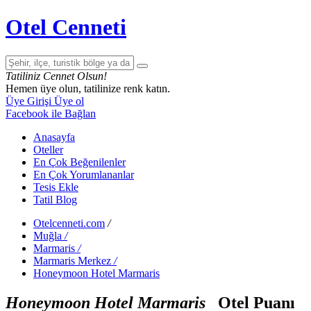
Otel Cenneti
Tatiliniz Cennet Olsun!
Hemen üye olun, tatilinize renk katın.
Üye Girişi
Üye ol
Facebook ile Bağlan
Anasayfa
Oteller
En Çok Beğenilenler
En Çok Yorumlananlar
Tesis Ekle
Tatil Blog
Otelcenneti.com
/
Muğla
/
Marmaris
/
Marmaris Merkez
/
Honeymoon Hotel Marmaris
Honeymoon Hotel Marmaris
Otel Puanı