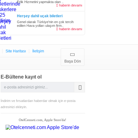
Erlik Hizmetini yapmakta olan ..
haberin devamı
Herşey dahil uçak biletleri
Genel olarak Türkiye'nin en çok tercih
edilen Hava yolları ulaşım firm..
haberin devamı
Site Haritası
İletişim
Başa Dön
E-Bültene kayıt ol
İndirim ve fırsatlardan haberdar olmak için e-posta
adresinizi ekleyin.
OtelCenneti.com, Apple Store'da!