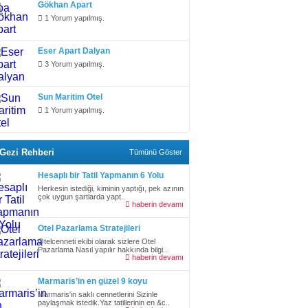
Gökhan Apart
1 Yorum yapılmış.
Eser Apart Dalyan
3 Yorum yapılmış.
Sun Maritim Otel
1 Yorum yapılmış.
Gezi Rehberi
Tümünü Göster
Hesaplı bir Tatil Yapmanın 6 Yolu
Herkesin istediği, kiminin yaptığı, pek azının
çok uygun şartlarda yapt..
haberin devamı
Otel Pazarlama Stratejileri
Otelcenneti ekibi olarak sizlere Otel
Pazarlama Nasıl yapılır hakkında bilgi..
haberin devamı
Marmaris’in en güzel 9 koyu
Marmaris'in saklı cennetlerini Sizinle
paylaşmak istedik.Yaz tatillerinin en &c..