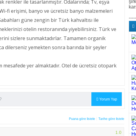
ak renkler ile tasarlanmıştır. Odalarında; Tv, eşya
şir
kar
z Wi-fi erişimi, banyo ve ücretsiz banyo malzemeleri
----
bahları güne zengin bir Türk kahvaltısı ile
eklerinizi otelin restoranında yiyebilirsiniz. Türk ve
erini sizlere sunmaktadırlar. Tamamen organik
ıca dilerseniz yemekten sonra barında bir şeyler
 mesafede yer almaktadır. Otel de ücretsiz otopark
Yorum Yap
Puana göre listele
Tarihe göre listele
1.0