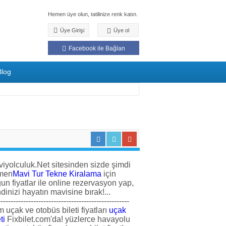
Hemen üye olun, tatilinize renk katın.
Üye Girişi
Üye ol
Facebook ile Bağlan
Blog
iyolculuk.Net sitesinden sizde şimdi
men
Mavi Tur Tekne Kiralama
için
un fiyatlar ile online rezervasyon yap,
dinizi hayatın mavisine bırak!...
----------------------------------------------------
 uçak ve otobüs bileti fiyatları
uçak
ti
Fixbilet.com'da! yüzlerce havayolu