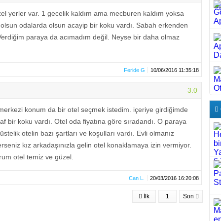
el yerler var. 1 gecelik kaldım ama mecburen kaldım yoksa
olsun odalarda olsun acayip bir koku vardı. Sabah erkenden
Verdiğim paraya da acımadım değil. Neyse bir daha olmaz
Feride G
10/06/2016 11:35:18
3.0
merkezi konum da bir otel seçmek istedim. içeriye girdiğimde
af bir koku vardı. Otel oda fiyatına göre sıradandı. O paraya
üstelik otelin bazı şartları ve koşulları vardı. Evli olmanız
sterseniz kız arkadaşınızla gelin otel konaklamaya izin vermiyor.
um otel temiz ve güzel.
Can L.
20/03/2016 16:20:08
İlk
1
Son