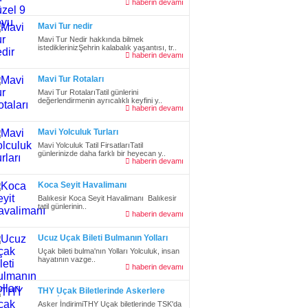
haberin devamı
Mavi Tur nedir
Mavi Tur Nedir hakkında bilmek
istediklerinizŞehrin kalabalık yaşantısı, tr..
haberin devamı
Mavi Tur Rotaları
Mavi Tur RotalarıTatil günlerini
değerlendirmenin ayrıcalıklı keyfini y..
haberin devamı
Mavi Yolculuk Turları
Mavi Yolculuk Tatil FirsatlarıTatil
günlerinizde daha farklı bir heyecan y..
haberin devamı
Koca Seyit Havalimanı
Balıkesir Koca Seyit Havalimanı Balıkesir
tatil günlerinin..
haberin devamı
Ucuz Uçak Bileti Bulmanın Yolları
Uçak bileti bulma'nın Yolları Yolculuk, insan
hayatının vazge..
haberin devamı
THY Uçak Biletlerinde Askerlere
%25 İndirim
Asker İndirimiTHY Uçak biletlerinde TSK'da