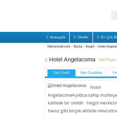
Anasayfa
Oteller
En Çok Be
Otelcenneti.com
/
Bursa
/
İnegöl
/
Hotel Angel
Hotel Angelacoma
Otel Puanı
Otel Profili
Otel Özellikleri
Fo
Hotel
Angelacoma4 yıldıza sahip muhteş
kalitede bir oteldir. İnegöl merkez
havuz gibi birçok aktivite mevcuttur