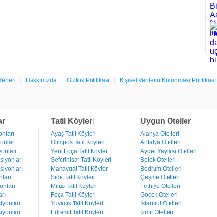
Yerleri
Hakkımızda
Gizlilik Politikası
Kişisel Verilerin Korunması Politikası
ar
Tatil Köyleri
Uygun Oteller
nları
Ayaş Tatil Köyleri
Alanya Otelleri
onları
Olimpos Tatil Köyleri
Antalya Otelleri
onları
Yeni Foça Tatil Köyleri
Ayder Yaylası Otelleri
iyonları
Seferihisar Tatil Köyleri
Belek Otelleri
iyonları
Manavgat Tatil Köyleri
Bodrum Otelleri
ları
Side Tatil Köyleri
Çeşme Otelleri
onları
Milas Tatil Köyleri
Fethiye Otelleri
rı
Foça Tatil Köyleri
Göcek Otelleri
iyonları
Yuvacık Tatil Köyleri
İstanbul Otelleri
iyonları
Edremit Tatil Köyleri
İzmir Otelleri