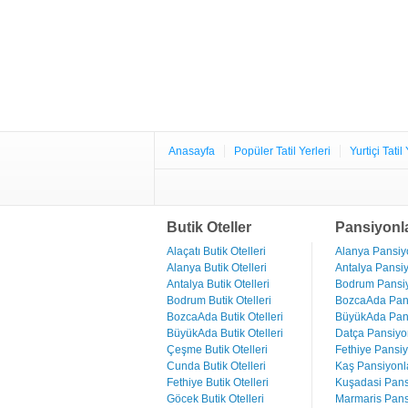
Anasayfa
Popüler Tatil Yerleri
Yurtiçi Tatil 
Butik Oteller
Pansiyonl
Alaçatı Butik Otelleri
Alanya Pansiyo
Alanya Butik Otelleri
Antalya Pansiy
Antalya Butik Otelleri
Bodrum Pansiy
Bodrum Butik Otelleri
BozcaAda Pans
BozcaAda Butik Otelleri
BüyükAda Pans
BüyükAda Butik Otelleri
Datça Pansiyon
Çeşme Butik Otelleri
Fethiye Pansiy
Cunda Butik Otelleri
Kaş Pansiyonla
Fethiye Butik Otelleri
Kuşadasi Pans
Göcek Butik Otelleri
Marmaris Pans