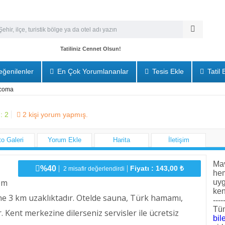
Tatiliniz Cennet Olsun!
ğenilenler
En Çok Yorumlananlar
Tesis Ekle
Tatil 
acoma
 :
2
2
kişi yorum yapmış.
to Galeri
Yorum Ekle
Harita
İletişim
Mav
%40
Fiyatı : 143,00 ₺
2 misafir değerlendirdi
he
em
uyg
ken
ine 3 km uzaklıktadır. Otelde sauna, Türk hamamı,
----
Tüm
. Kent merkezine dilerseniz servisler ile ücretsiz
bile