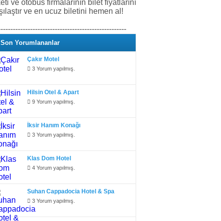
keti ve otobüs firmalarının bilet fiyatlarını
şılaştır ve en ucuz biletini hemen al!
----------------------------------------------------
Son Yorumlananlar
Çakır Motel
3 Yorum yapılmış.
Hilsin Otel & Apart
9 Yorum yapılmış.
İksir Hanım Konağı
3 Yorum yapılmış.
Klas Dom Hotel
4 Yorum yapılmış.
Suhan Cappadocia Hotel & Spa
3 Yorum yapılmış.