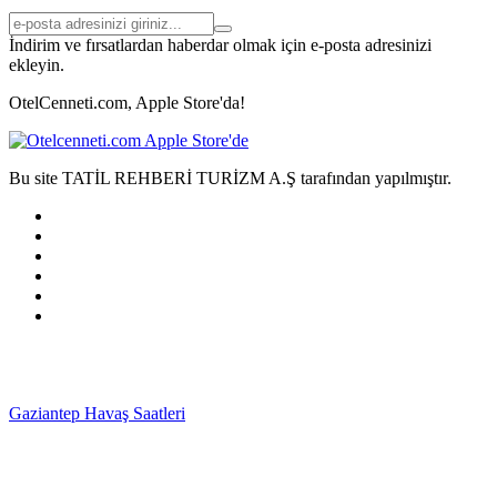
İndirim ve fırsatlardan haberdar olmak için e-posta adresinizi
ekleyin.
OtelCenneti.com, Apple Store'da!
Bu site TATİL REHBERİ TURİZM A.Ş tarafından yapılmıştır.
Gaziantep Havaş Saatleri
Haartransplantatie Tilburg &
Turkije
Haartransplantatie Heerlen & Turkije
Haartransplantatie
Nijmegen & Turkije
Haartransplantatie Arnhem &
Turkije
Haartransplantatie Amersfoort & Turkije
Haartransplantatie
Zoetermeer & Turkije
Haartransplantatie Zwolle &