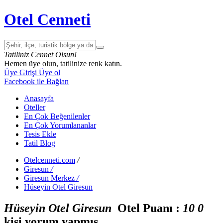
Otel Cenneti
Tatiliniz Cennet Olsun!
Hemen üye olun, tatilinize renk katın.
Üye Girişi
Üye ol
Facebook ile Bağlan
Anasayfa
Oteller
En Çok Beğenilenler
En Çok Yorumlananlar
Tesis Ekle
Tatil Blog
Otelcenneti.com
/
Giresun
/
Giresun Merkez
/
Hüseyin Otel Giresun
Hüseyin Otel Giresun
Otel Puanı :
1
0
0
kişi yorum yapmış.