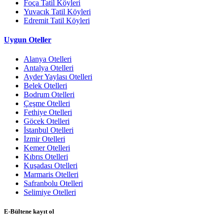
Foça Tatil Köyleri
Yuvacık Tatil Köyleri
Edremit Tatil Köyleri
Uygun Oteller
Alanya Otelleri
Antalya Otelleri
Ayder Yaylası Otelleri
Belek Otelleri
Bodrum Otelleri
Çeşme Otelleri
Fethiye Otelleri
Göcek Otelleri
İstanbul Otelleri
İzmir Otelleri
Kemer Otelleri
Kıbrıs Otelleri
Kuşadası Otelleri
Marmaris Otelleri
Safranbolu Otelleri
Selimiye Otelleri
E-Bültene kayıt ol