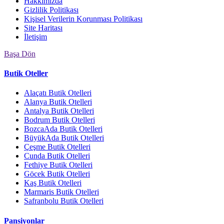
Hakkımızda
Gizlilik Politikası
Kişisel Verilerin Korunması Politikası
Site Haritası
İletişim
Başa Dön
Butik Oteller
Alaçatı Butik Otelleri
Alanya Butik Otelleri
Antalya Butik Otelleri
Bodrum Butik Otelleri
BozcaAda Butik Otelleri
BüyükAda Butik Otelleri
Çeşme Butik Otelleri
Cunda Butik Otelleri
Fethiye Butik Otelleri
Göcek Butik Otelleri
Kaş Butik Otelleri
Marmaris Butik Otelleri
Safranbolu Butik Otelleri
Pansiyonlar