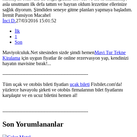
asla unutmam ilk defa tattım ve hayran oldum lezzetine ellerinize
sağlık diyorum. Şimdiden seneye gitme planları yapmaya başladım.
İremit Pansiyon Macahel
İnci D.
27/03/2016 15:01:52
İlk
1
Son
Maviyolculuk.Net sitesinden sizde şimdi hemen
Mavi Tur Tekne
Kiralama
için uygun fiyatlar ile online rezervasyon yap, kendinizi
hayatın mavisine bırak!...
--------------------------------------------------------
Tüm uçak ve otobüs bileti fiyatları
uçak bileti
Fixbilet.com'da!
yüzlerce havayolu şirketi ve otobüs firmalarının bilet fiyatlarını
karşılaştır ve en ucuz biletini hemen al!
--------------------------------------------------------
Son Yorumlananlar