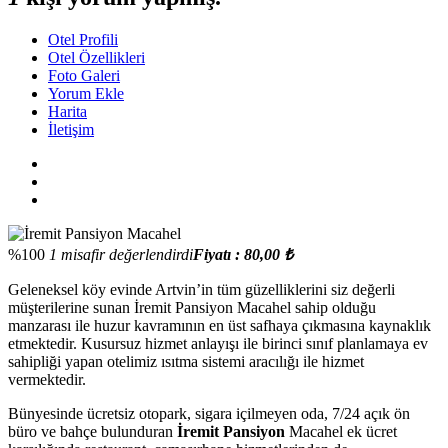
Otel Profili
Otel Özellikleri
Foto Galeri
Yorum Ekle
Harita
İletişim
%100
1 misafir değerlendirdi
Fiyatı : 80,00 ₺
Geleneksel köy evinde Artvin’in tüm güzelliklerini siz değerli
müşterilerine sunan İremit Pansiyon Macahel sahip olduğu
manzarası ile huzur kavramının en üst safhaya çıkmasına kaynaklık
etmektedir. Kusursuz hizmet anlayışı ile birinci sınıf planlamaya ev
sahipliği yapan otelimiz ısıtma sistemi aracılığı ile hizmet
vermektedir.
Bünyesinde ücretsiz otopark, sigara içilmeyen oda, 7/24 açık ön
büro ve bahçe bulunduran
İremit
Pansiyon
Macahel ek ücret