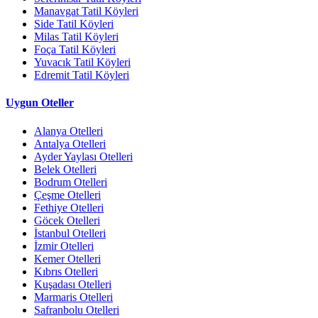
Manavgat Tatil Köyleri
Side Tatil Köyleri
Milas Tatil Köyleri
Foça Tatil Köyleri
Yuvacık Tatil Köyleri
Edremit Tatil Köyleri
Uygun Oteller
Alanya Otelleri
Antalya Otelleri
Ayder Yaylası Otelleri
Belek Otelleri
Bodrum Otelleri
Çeşme Otelleri
Fethiye Otelleri
Göcek Otelleri
İstanbul Otelleri
İzmir Otelleri
Kemer Otelleri
Kıbrıs Otelleri
Kuşadası Otelleri
Marmaris Otelleri
Safranbolu Otelleri