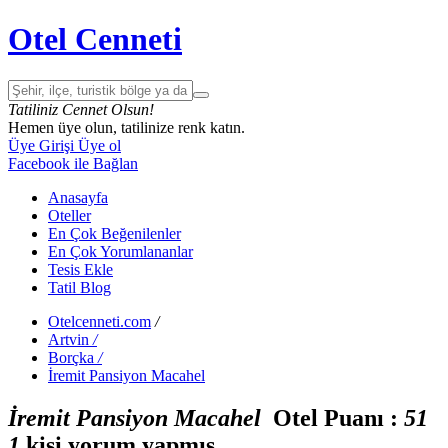
Otel Cenneti
Tatiliniz Cennet Olsun!
Hemen üye olun, tatilinize renk katın.
Üye Girişi
Üye ol
Facebook ile Bağlan
Anasayfa
Oteller
En Çok Beğenilenler
En Çok Yorumlananlar
Tesis Ekle
Tatil Blog
Otelcenneti.com
/
Artvin
/
Borçka
/
İremit Pansiyon Macahel
İremit Pansiyon Macahel
Otel Puanı :
5
1
1
kişi yorum yapmış.