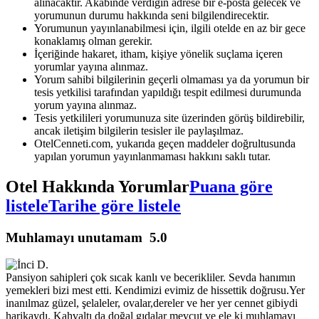
alınacaktır. Akabinde verdiğin adrese bir e-posta gelecek ve
yorumunun durumu hakkında seni bilgilendirecektir.
Yorumunun yayınlanabilmesi için, ilgili otelde en az bir gece
konaklamış olman gerekir.
İçeriğinde hakaret, itham, kişiye yönelik suçlama içeren
yorumlar yayına alınmaz.
Yorum sahibi bilgilerinin geçerli olmaması ya da yorumun bir
tesis yetkilisi tarafından yapıldığı tespit edilmesi durumunda
yorum yayına alınmaz.
Tesis yetkilileri yorumunuza site üzerinden görüş bildirebilir,
ancak iletişim bilgilerin tesisler ile paylaşılmaz.
OtelCenneti.com, yukarıda geçen maddeler doğrultusunda
yapılan yorumun yayınlanmaması hakkını saklı tutar.
Otel Hakkında Yorumlar
Puana göre
listele
Tarihe göre listele
Muhlamayı unutamam
5.0
Pansiyon sahipleri çok sıcak kanlı ve becerikliler. Sevda hanımın
yemekleri bizi mest etti. Kendimizi evimiz de hissettik doğrusu.Yer
inanılmaz güzel, şelaleler, ovalar,dereler ve her yer cennet gibiydi
harikaydı. Kahvaltı da doğal gıdalar mevcut ve ele ki muhlamayı