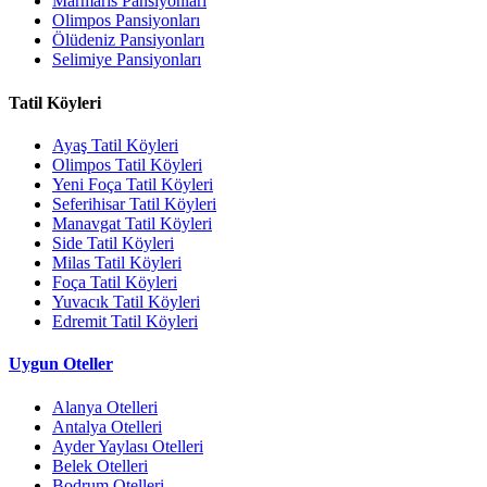
Marmaris Pansiyonları
Olimpos Pansiyonları
Ölüdeniz Pansiyonları
Selimiye Pansiyonları
Tatil Köyleri
Ayaş Tatil Köyleri
Olimpos Tatil Köyleri
Yeni Foça Tatil Köyleri
Seferihisar Tatil Köyleri
Manavgat Tatil Köyleri
Side Tatil Köyleri
Milas Tatil Köyleri
Foça Tatil Köyleri
Yuvacık Tatil Köyleri
Edremit Tatil Köyleri
Uygun Oteller
Alanya Otelleri
Antalya Otelleri
Ayder Yaylası Otelleri
Belek Otelleri
Bodrum Otelleri