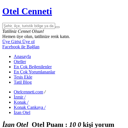
Otel Cenneti
Tatiliniz Cennet Olsun!
Hemen üye olun, tatilinize renk katın.
Üye Girişi
Üye ol
Facebook ile Bağlan
Anasayfa
Oteller
En Çok Beğenilenler
En Çok Yorumlananlar
Tesis Ekle
Tatil Blog
Otelcenneti.com
/
İzmir
/
Konak
/
Konak Çankaya
/
İzan Otel
İzan Otel
Otel Puanı :
1
0
0
kişi yorum