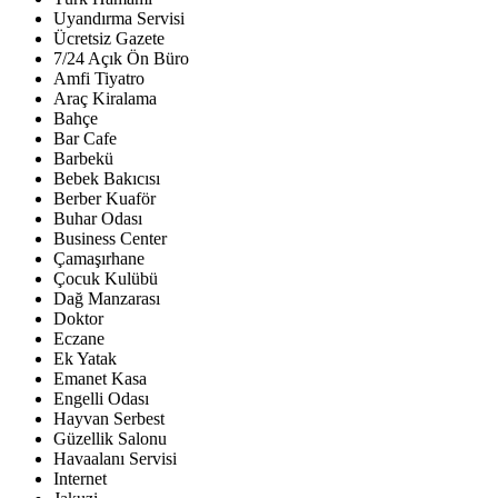
Uyandırma Servisi
Ücretsiz Gazete
7/24 Açık Ön Büro
Amfi Tiyatro
Araç Kiralama
Bahçe
Bar Cafe
Barbekü
Bebek Bakıcısı
Berber Kuaför
Buhar Odası
Business Center
Çamaşırhane
Çocuk Kulübü
Dağ Manzarası
Doktor
Eczane
Ek Yatak
Emanet Kasa
Engelli Odası
Hayvan Serbest
Güzellik Salonu
Havaalanı Servisi
Internet