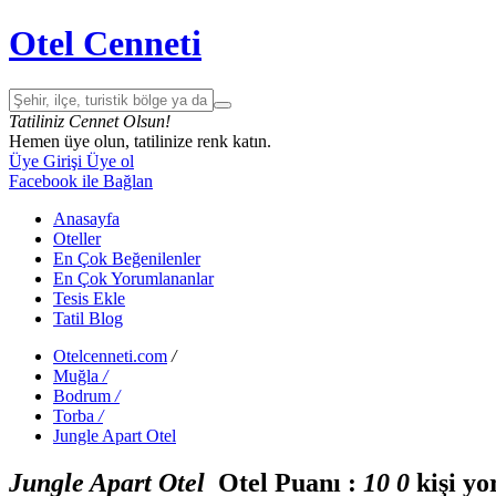
Otel Cenneti
Tatiliniz Cennet Olsun!
Hemen üye olun, tatilinize renk katın.
Üye Girişi
Üye ol
Facebook ile Bağlan
Anasayfa
Oteller
En Çok Beğenilenler
En Çok Yorumlananlar
Tesis Ekle
Tatil Blog
Otelcenneti.com
/
Muğla
/
Bodrum
/
Torba
/
Jungle Apart Otel
Jungle Apart Otel
Otel Puanı :
1
0
0
kişi y