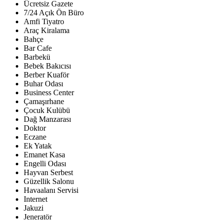
Ücretsiz Gazete
7/24 Açık Ön Büro
Amfi Tiyatro
Araç Kiralama
Bahçe
Bar Cafe
Barbekü
Bebek Bakıcısı
Berber Kuaför
Buhar Odası
Business Center
Çamaşırhane
Çocuk Kulübü
Dağ Manzarası
Doktor
Eczane
Ek Yatak
Emanet Kasa
Engelli Odası
Hayvan Serbest
Güzellik Salonu
Havaalanı Servisi
Internet
Jakuzi
Jeneratör