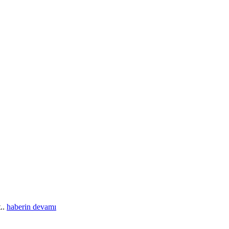
t..
haberin devamı