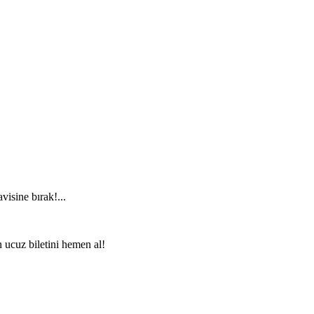
visine bırak!...
n ucuz biletini hemen al!