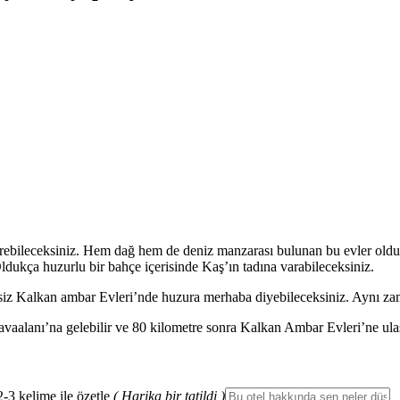
çirebileceksiniz. Hem dağ hem de deniz manzarası bulunan bu evler oldu
 Oldukça huzurlu bir bahçe içerisinde Kaş’ın tadına varabileceksiniz.
şsiz Kalkan ambar Evleri’nde huzura merhaba diyebileceksiniz. Aynı za
vaalanı’na gelebilir ve 80 kilometre sonra Kalkan Ambar Evleri’ne ulaşa
2-3 kelime ile özetle
( Harika bir tatildi )