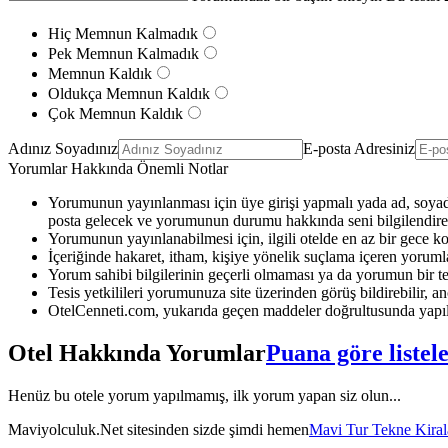
Hiç Memnun Kalmadık
Pek Memnun Kalmadık
Memnun Kaldık
Oldukça Memnun Kaldık
Çok Memnun Kaldık
Adınız Soyadınız
E-posta Adresiniz
Yorumlar Hakkında Önemli Notlar
Yorumunun yayınlanması için üye girişi yapmalı yada ad, soyad 
posta gelecek ve yorumunun durumu hakkında seni bilgilendirec
Yorumunun yayınlanabilmesi için, ilgili otelde en az bir gece k
İçeriğinde hakaret, itham, kişiye yönelik suçlama içeren yoruml
Yorum sahibi bilgilerinin geçerli olmaması ya da yorumun bir te
Tesis yetkilileri yorumunuza site üzerinden görüş bildirebilir, anc
OtelCenneti.com, yukarıda geçen maddeler doğrultusunda yapıl
Otel Hakkında Yorumlar
Puana göre listel
Henüz bu otele yorum yapılmamış, ilk yorum yapan siz olun...
Maviyolculuk.Net sitesinden sizde şimdi hemen
Mavi Tur Tekne Kira