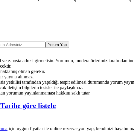
Yorum Yap
ve e-posta adresi girmelisin. Yorumun, moderatörlerimiz tarafından ince
ektir.
onaklamış olman gerekir.
ar yayına alınmaz.
sis yetkilisi tarafından yapıldığı tespit edilmesi durumunda yorum yayı
ak iletişim bilgilerin tesisler ile paylaşılmaz.
an yorumun yayınlanmaması hakkını saklı tutar.
e
Tarihe göre listele
lama
için uygun fiyatlar ile online rezervasyon yap, kendinizi hayatın ma