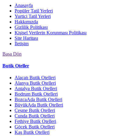
Anasayfa
Popüler Tatil Yerleri
Yurtiçi Tatil Yerleri
Hakkımızda
Gizlilik Politikası
Kişisel Verilerin Korunması Politikası
Site Haritası
İletişim
Başa Dön
Butik Oteller
Alaçatı Butik Otelleri
Alanya Butik Otelleri
Antalya Butik Otelleri
Bodrum Butik Otelleri
BozcaAda Butik Otelleri
BüyükAda Butik Otelleri
Çeşme Butik Otelleri
Cunda Butik Otelleri
Fethiye Butik Otelleri
Göcek Butik Otelleri
Kaş Butik Otelleri