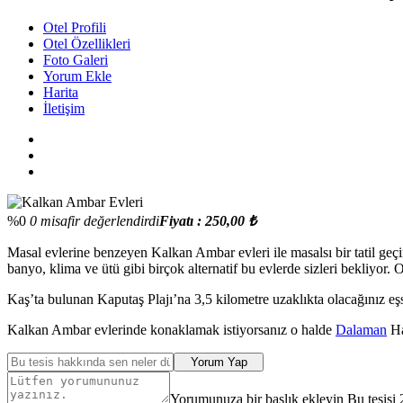
Otel Profili
Otel Özellikleri
Foto Galeri
Yorum Ekle
Harita
İletişim
%0
0 misafir değerlendirdi
Fiyatı : 250,00 ₺
Masal evlerine benzeyen Kalkan Ambar evleri ile masalsı bir tatil ge
banyo, klima ve ütü gibi birçok alternatif bu evlerde sizleri bekliyor.
Kaş’ta bulunan Kaputaş Plajı’na 3,5 kilometre uzaklıkta olacağınız e
Kalkan Ambar evlerinde konaklamak istiyorsanız o halde
Dalaman
Ha
Yorum Yap
Yorumunuza bir başlık ekleyin Bu tesisi 