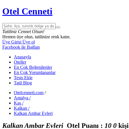
Otel Cenneti
Tatiliniz Cennet Olsun!
Hemen üye olun, tatilinize renk katın.
Üye Girişi
Üye ol
Facebook ile Bağlan
Anasayfa
Oteller
En Çok Beğenilenler
En Çok Yorumlananlar
Tesis Ekle
Tatil Blog
Otelcenneti.com
/
Antalya
/
Kaş
/
Kalkan
/
Kalkan Ambar Evleri
Kalkan Ambar Evleri
Otel Puanı :
1
0
0
kiş