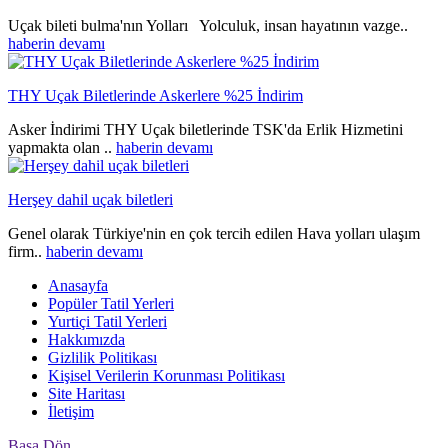
Uçak bileti bulma'nın Yolları Yolculuk, insan hayatının vazge..
haberin devamı
THY Uçak Biletlerinde Askerlere %25 İndirim
Asker İndirimi THY Uçak biletlerinde TSK'da Erlik Hizmetini
yapmakta olan ..
haberin devamı
Herşey dahil uçak biletleri
Genel olarak Türkiye'nin en çok tercih edilen Hava yolları ulaşım
firm..
haberin devamı
Anasayfa
Popüler Tatil Yerleri
Yurtiçi Tatil Yerleri
Hakkımızda
Gizlilik Politikası
Kişisel Verilerin Korunması Politikası
Site Haritası
İletişim
Başa Dön