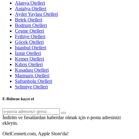
Alanya Otelleri
Antalya Otelleri
Ayder Yaylası Otelleri
Belek Otelleri
Bodrum Otelleri
Çeşme Otelleri
Fethiye Otelleri
Göcek Otelleri
İstanbul Otelleri
İzmir Otelleri
Kemer Otelleri
Kıbrıs Otelleri
Kuşadası Otelleri
Marmaris Otelleri
Safranbolu Otelleri
Selimiye Otelleri
E-Bültene kayıt ol
İndirim ve fırsatlardan haberdar olmak için e-posta adresinizi
ekleyin.
OtelCenneti.com, Apple Store'da!