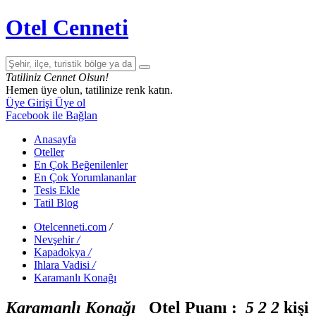
Otel Cenneti
Tatiliniz Cennet Olsun!
Hemen üye olun, tatilinize renk katın.
Üye Girişi
Üye ol
Facebook ile Bağlan
Anasayfa
Oteller
En Çok Beğenilenler
En Çok Yorumlananlar
Tesis Ekle
Tatil Blog
Otelcenneti.com
/
Nevşehir
/
Kapadokya
/
Ihlara Vadisi
/
Karamanlı Konağı
Karamanlı Konağı
Otel Puanı :
5
2
2
kişi