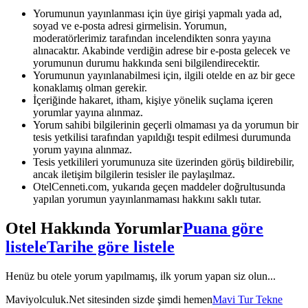
Yorumunun yayınlanması için üye girişi yapmalı yada ad,
soyad ve e-posta adresi girmelisin. Yorumun,
moderatörlerimiz tarafından incelendikten sonra yayına
alınacaktır. Akabinde verdiğin adrese bir e-posta gelecek ve
yorumunun durumu hakkında seni bilgilendirecektir.
Yorumunun yayınlanabilmesi için, ilgili otelde en az bir gece
konaklamış olman gerekir.
İçeriğinde hakaret, itham, kişiye yönelik suçlama içeren
yorumlar yayına alınmaz.
Yorum sahibi bilgilerinin geçerli olmaması ya da yorumun bir
tesis yetkilisi tarafından yapıldığı tespit edilmesi durumunda
yorum yayına alınmaz.
Tesis yetkilileri yorumunuza site üzerinden görüş bildirebilir,
ancak iletişim bilgilerin tesisler ile paylaşılmaz.
OtelCenneti.com, yukarıda geçen maddeler doğrultusunda
yapılan yorumun yayınlanmaması hakkını saklı tutar.
Otel Hakkında Yorumlar
Puana göre
listele
Tarihe göre listele
Henüz bu otele yorum yapılmamış, ilk yorum yapan siz olun...
Maviyolculuk.Net sitesinden sizde şimdi hemen
Mavi Tur Tekne