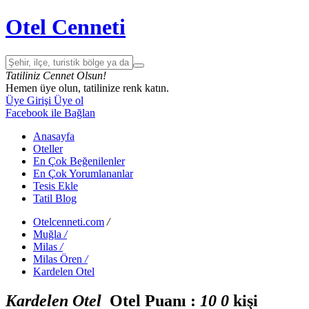
Otel Cenneti
Tatiliniz Cennet Olsun!
Hemen üye olun, tatilinize renk katın.
Üye Girişi
Üye ol
Facebook ile Bağlan
Anasayfa
Oteller
En Çok Beğenilenler
En Çok Yorumlananlar
Tesis Ekle
Tatil Blog
Otelcenneti.com
/
Muğla
/
Milas
/
Milas Ören
/
Kardelen Otel
Kardelen Otel
Otel Puanı :
1
0
0
kişi