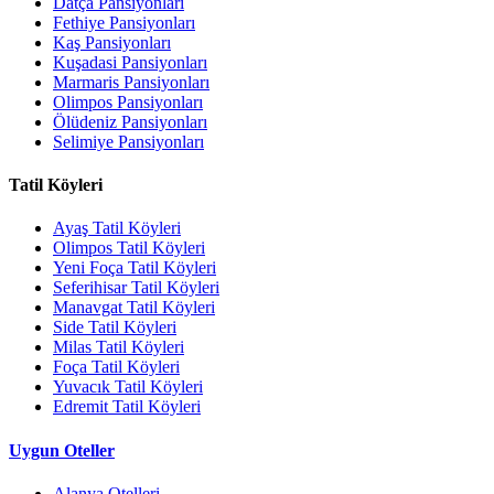
Datça Pansiyonları
Fethiye Pansiyonları
Kaş Pansiyonları
Kuşadasi Pansiyonları
Marmaris Pansiyonları
Olimpos Pansiyonları
Ölüdeniz Pansiyonları
Selimiye Pansiyonları
Tatil Köyleri
Ayaş Tatil Köyleri
Olimpos Tatil Köyleri
Yeni Foça Tatil Köyleri
Seferihisar Tatil Köyleri
Manavgat Tatil Köyleri
Side Tatil Köyleri
Milas Tatil Köyleri
Foça Tatil Köyleri
Yuvacık Tatil Köyleri
Edremit Tatil Köyleri
Uygun Oteller
Alanya Otelleri