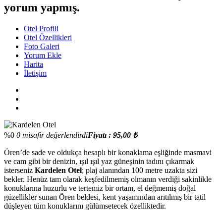
yorum yapmış.
Otel Profili
Otel Özellikleri
Foto Galeri
Yorum Ekle
Harita
İletişim
%0
0 misafir değerlendirdi
Fiyatı : 95,00 ₺
Ören’de sade ve oldukça hesaplı bir konaklama eşliğinde masmavi
ve cam gibi bir denizin, ışıl ışıl yaz güneşinin tadını çıkarmak
isterseniz
Kardelen Otel
; plaj alanından 100 metre uzakta sizi
bekler. Henüz tam olarak keşfedilmemiş olmanın verdiği sakinlikle
konuklarına huzurlu ve tertemiz bir ortam, el değmemiş doğal
güzellikler sunan Ören beldesi, kent yaşamından arıtılmış bir tatil
düşleyen tüm konuklarını gülümsetecek özelliktedir.