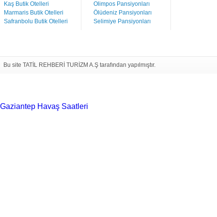
Kaş Butik Otelleri
Olimpos Pansiyonları
Marmaris Butik Otelleri
Ölüdeniz Pansiyonları
Safranbolu Butik Otelleri
Selimiye Pansiyonları
Bu site TATİL REHBERİ TURİZM A.Ş tarafından yapılmıştır.
Gaziantep Havaş Saatleri
Haartransplantatie Tilburg &
Turkije
Haartransplantatie Heerlen & Turkije
Haartransplantatie
Nijmegen & Turkije
Haartransplantatie Arnhem &
Turkije
Haartransplantatie Amersfoort &
Turkije
Haartransplantatie Zoetermeer &
Turkije
Haartransplantatie Zwolle & Turkije
Haartransplantatie
Maastricht & Turkije
Haartransplantatie Emmen &
Turkije
Haartransplantatie Ede & Turkije