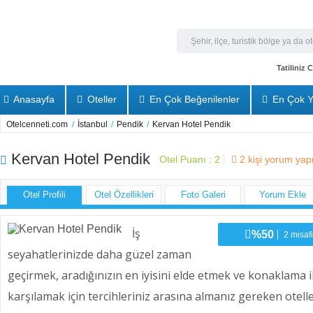
Tatiliniz
Anasayfa
Oteller
En Çok Beğenilenler
En Çok Y
Otelcenneti.com
/
İstanbul
/
Pendik
/
Kervan Hotel Pendik
Kervan Hotel Pendik
Otel Puanı :
2
2
kişi yorum yap
Otel Profili
Otel Özellikleri
Foto Galeri
Yorum Ekle
İş
%50
2 misafi
seyahatlerinizde daha güzel zaman
geçirmek, aradığınızın en iyisini elde etmek ve konaklama iht
karşılamak için tercihleriniz arasına almanız gereken otell