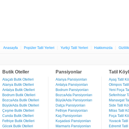
Anasayfa
Popüler Tatil Yerleri
Yurtiçi Tatil Yerleri
Hakkımızda
Gizlili
Butik Oteller
Pansiyonlar
Tatil Köyl
Alaçatı Butik Otelleri
Alanya Pansiyonları
Ayaş Tatil Kö
Alanya Butik Otelleri
Antalya Pansiyonları
Olimpos Tatil
Antalya Butik Otelleri
Bodrum Pansiyonları
Yeni Foça Tat
Bodrum Butik Otelleri
BozcaAda Pansiyonları
Seferihisar Ta
BozcaAda Butik Otelleri
BüyükAda Pansiyonları
Manavgat Tat
BüyükAda Butik Otelleri
Datça Pansiyonları
Side Tatil Kö
Çeşme Butik Otelleri
Fethiye Pansiyonları
Milas Tatil Kö
Cunda Butik Otelleri
Kaş Pansiyonları
Foça Tatil Kö
Fethiye Butik Otelleri
Kuşadasi Pansiyonları
Yuvacık Tatil
Göcek Butik Otelleri
Marmaris Pansiyonları
Edremit Tatil