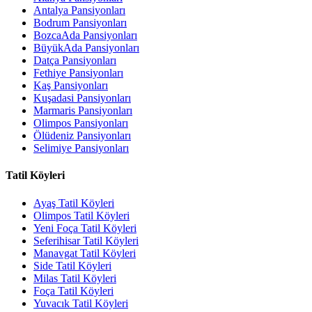
Antalya Pansiyonları
Bodrum Pansiyonları
BozcaAda Pansiyonları
BüyükAda Pansiyonları
Datça Pansiyonları
Fethiye Pansiyonları
Kaş Pansiyonları
Kuşadasi Pansiyonları
Marmaris Pansiyonları
Olimpos Pansiyonları
Ölüdeniz Pansiyonları
Selimiye Pansiyonları
Tatil Köyleri
Ayaş Tatil Köyleri
Olimpos Tatil Köyleri
Yeni Foça Tatil Köyleri
Seferihisar Tatil Köyleri
Manavgat Tatil Köyleri
Side Tatil Köyleri
Milas Tatil Köyleri
Foça Tatil Köyleri
Yuvacık Tatil Köyleri