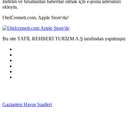
İndirim ve fırsatlardan haberdar olmak için e-posta adresinizi
ekleyin.
OtelCenneti.com, Apple Store'da!
Bu site TATİL REHBERİ TURİZM A.Ş tarafından yapılmıştır.
Gaziantep Havaş Saatleri
Haartransplantatie Tilburg &
Turkije
Haartransplantatie Heerlen & Turkije
Haartransplantatie
Nijmegen & Turkije
Haartransplantatie Arnhem &
Turkije
Haartransplantatie Amersfoort & Turkije
Haartransplantatie
Zoetermeer & Turkije
Haartransplantatie Zwolle &
Turkije
Haartransplantatie Maastricht & Turkije
Haartransplantatie
Emmen & Turkije
Haartransplantatie Ede & Turkije