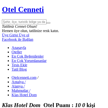
Otel Cenneti
Tatiliniz Cennet Olsun!
Hemen üye olun, tatilinize renk katın.
Üye Girişi
Üye ol
Facebook ile Bağlan
Anasayfa
Oteller
En Çok Beğenilenler
En Çok Yorumlananlar
Tesis Ekle
Tatil Blog
Otelcenneti.com
/
Antalya
/
Alanya
/
Mahmutlar
/
Klas Hotel Dom
Klas Hotel Dom
Otel Puanı :
1
0
0
kişi