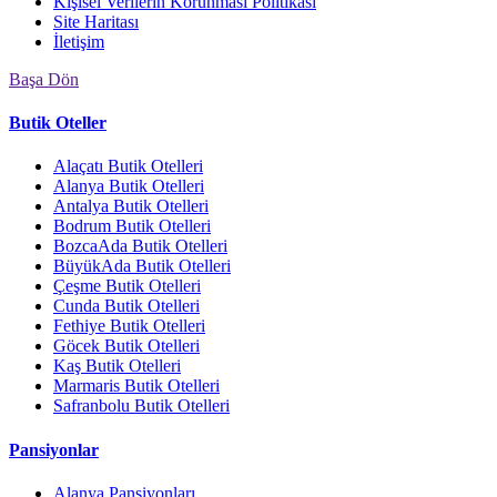
Kişisel Verilerin Korunması Politikası
Site Haritası
İletişim
Başa Dön
Butik Oteller
Alaçatı Butik Otelleri
Alanya Butik Otelleri
Antalya Butik Otelleri
Bodrum Butik Otelleri
BozcaAda Butik Otelleri
BüyükAda Butik Otelleri
Çeşme Butik Otelleri
Cunda Butik Otelleri
Fethiye Butik Otelleri
Göcek Butik Otelleri
Kaş Butik Otelleri
Marmaris Butik Otelleri
Safranbolu Butik Otelleri
Pansiyonlar
Alanya Pansiyonları