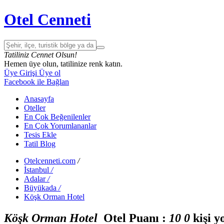
Otel Cenneti
Tatiliniz Cennet Olsun!
Hemen üye olun, tatilinize renk katın.
Üye Girişi
Üye ol
Facebook ile Bağlan
Anasayfa
Oteller
En Çok Beğenilenler
En Çok Yorumlananlar
Tesis Ekle
Tatil Blog
Otelcenneti.com
/
İstanbul
/
Adalar
/
Büyükada
/
Köşk Orman Hotel
Köşk Orman Hotel
Otel Puanı :
1
0
0
kişi y