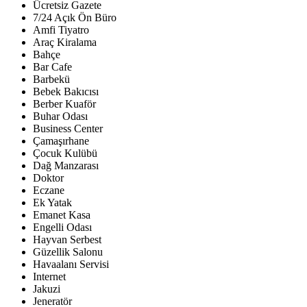
Ücretsiz Gazete
7/24 Açık Ön Büro
Amfi Tiyatro
Araç Kiralama
Bahçe
Bar Cafe
Barbekü
Bebek Bakıcısı
Berber Kuaför
Buhar Odası
Business Center
Çamaşırhane
Çocuk Kulübü
Dağ Manzarası
Doktor
Eczane
Ek Yatak
Emanet Kasa
Engelli Odası
Hayvan Serbest
Güzellik Salonu
Havaalanı Servisi
Internet
Jakuzi
Jeneratör