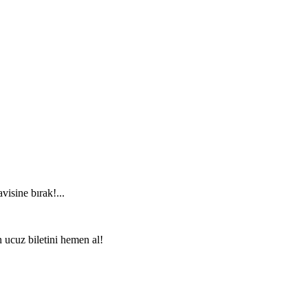
visine bırak!...
n ucuz biletini hemen al!