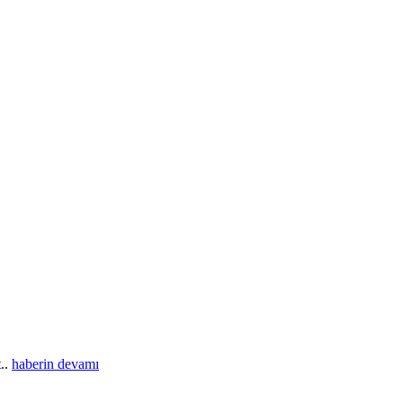
t..
haberin devamı