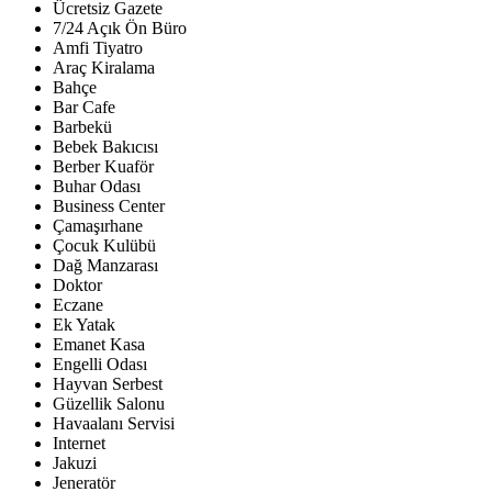
Ücretsiz Gazete
7/24 Açık Ön Büro
Amfi Tiyatro
Araç Kiralama
Bahçe
Bar Cafe
Barbekü
Bebek Bakıcısı
Berber Kuaför
Buhar Odası
Business Center
Çamaşırhane
Çocuk Kulübü
Dağ Manzarası
Doktor
Eczane
Ek Yatak
Emanet Kasa
Engelli Odası
Hayvan Serbest
Güzellik Salonu
Havaalanı Servisi
Internet
Jakuzi
Jeneratör