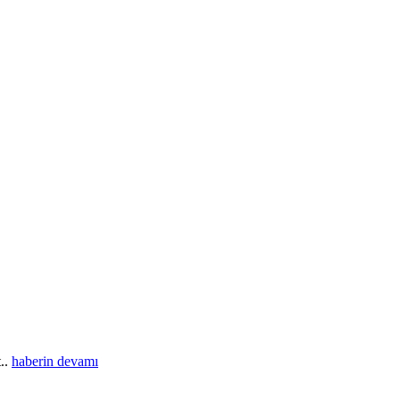
t..
haberin devamı