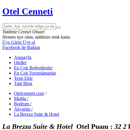
Otel Cenneti
Tatiliniz Cennet Olsun!
Hemen üye olun, tatilinize renk katın.
Üye Girişi
Üye ol
Facebook ile Bağlan
Anasayfa
Oteller
En Çok Beğenilenler
En Çok Yorumlananlar
Tesis Ekle
Tatil Blog
Otelcenneti.com
/
Muğla
/
Bodrum
/
Akyarlar
/
La Brezza Suite & Hotel
La Brezza Suite & Hotel
Otel Puanı :
3
2
2
k