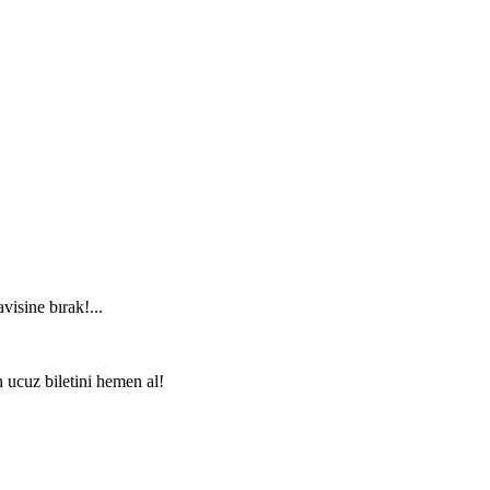
visine bırak!...
n ucuz biletini hemen al!