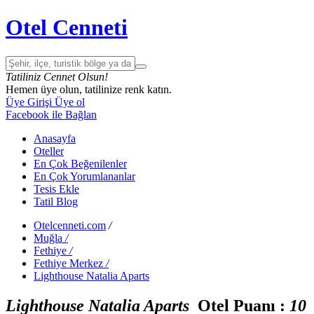
Otel Cenneti
Tatiliniz Cennet Olsun!
Hemen üye olun, tatilinize renk katın.
Üye Girişi
Üye ol
Facebook ile Bağlan
Anasayfa
Oteller
En Çok Beğenilenler
En Çok Yorumlananlar
Tesis Ekle
Tatil Blog
Otelcenneti.com
/
Muğla
/
Fethiye
/
Fethiye Merkez
/
Lighthouse Natalia Aparts
Lighthouse Natalia Aparts
Otel Puanı :
1
0