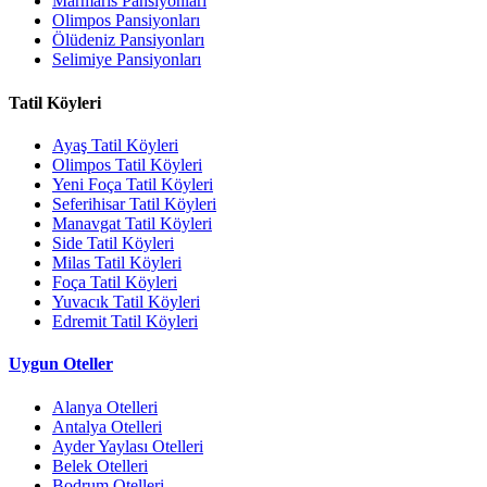
Marmaris Pansiyonları
Olimpos Pansiyonları
Ölüdeniz Pansiyonları
Selimiye Pansiyonları
Tatil Köyleri
Ayaş Tatil Köyleri
Olimpos Tatil Köyleri
Yeni Foça Tatil Köyleri
Seferihisar Tatil Köyleri
Manavgat Tatil Köyleri
Side Tatil Köyleri
Milas Tatil Köyleri
Foça Tatil Köyleri
Yuvacık Tatil Köyleri
Edremit Tatil Köyleri
Uygun Oteller
Alanya Otelleri
Antalya Otelleri
Ayder Yaylası Otelleri
Belek Otelleri
Bodrum Otelleri