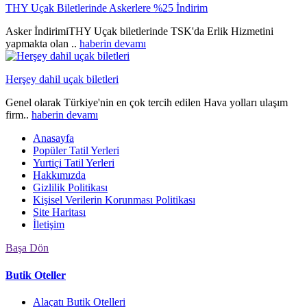
THY Uçak Biletlerinde Askerlere %25 İndirim
Asker İndirimiTHY Uçak biletlerinde TSK'da Erlik Hizmetini
yapmakta olan ..
haberin devamı
Herşey dahil uçak biletleri
Genel olarak Türkiye'nin en çok tercih edilen Hava yolları ulaşım
firm..
haberin devamı
Anasayfa
Popüler Tatil Yerleri
Yurtiçi Tatil Yerleri
Hakkımızda
Gizlilik Politikası
Kişisel Verilerin Korunması Politikası
Site Haritası
İletişim
Başa Dön
Butik Oteller
Alaçatı Butik Otelleri