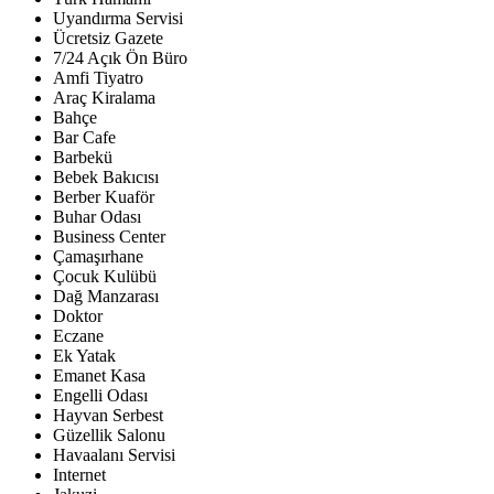
Uyandırma Servisi
Ücretsiz Gazete
7/24 Açık Ön Büro
Amfi Tiyatro
Araç Kiralama
Bahçe
Bar Cafe
Barbekü
Bebek Bakıcısı
Berber Kuaför
Buhar Odası
Business Center
Çamaşırhane
Çocuk Kulübü
Dağ Manzarası
Doktor
Eczane
Ek Yatak
Emanet Kasa
Engelli Odası
Hayvan Serbest
Güzellik Salonu
Havaalanı Servisi
Internet