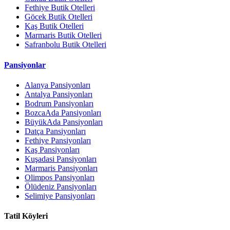
Fethiye Butik Otelleri
Göcek Butik Otelleri
Kaş Butik Otelleri
Marmaris Butik Otelleri
Safranbolu Butik Otelleri
Pansiyonlar
Alanya Pansiyonları
Antalya Pansiyonları
Bodrum Pansiyonları
BozcaAda Pansiyonları
BüyükAda Pansiyonları
Datça Pansiyonları
Fethiye Pansiyonları
Kaş Pansiyonları
Kuşadasi Pansiyonları
Marmaris Pansiyonları
Olimpos Pansiyonları
Ölüdeniz Pansiyonları
Selimiye Pansiyonları
Tatil Köyleri