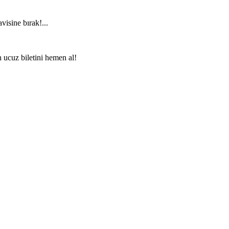
visine bırak!...
n ucuz biletini hemen al!