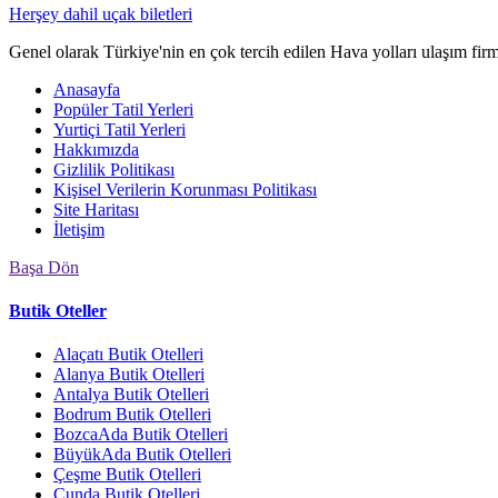
Herşey dahil uçak biletleri
Genel olarak Türkiye'nin en çok tercih edilen Hava yolları ulaşım fir
Anasayfa
Popüler Tatil Yerleri
Yurtiçi Tatil Yerleri
Hakkımızda
Gizlilik Politikası
Kişisel Verilerin Korunması Politikası
Site Haritası
İletişim
Başa Dön
Butik Oteller
Alaçatı Butik Otelleri
Alanya Butik Otelleri
Antalya Butik Otelleri
Bodrum Butik Otelleri
BozcaAda Butik Otelleri
BüyükAda Butik Otelleri
Çeşme Butik Otelleri
Cunda Butik Otelleri