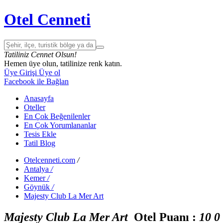
Otel Cenneti
Tatiliniz Cennet Olsun!
Hemen üye olun, tatilinize renk katın.
Üye Girişi
Üye ol
Facebook ile Bağlan
Anasayfa
Oteller
En Çok Beğenilenler
En Çok Yorumlananlar
Tesis Ekle
Tatil Blog
Otelcenneti.com
/
Antalya
/
Kemer
/
Göynük
/
Majesty Club La Mer Art
Majesty Club La Mer Art
Otel Puanı :
1
0
0