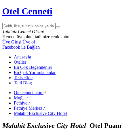
Otel Cenneti
Tatiliniz Cennet Olsun!
Hemen üye olun, tatilinize renk katın.
Üye Girişi
Üye ol
Facebook ile Bağlan
Anasayfa
Oteller
En Çok Beğenilenler
En Çok Yorumlananlar
Tesis Ekle
Tatil Blog
Otelcenneti.com
/
Muğla
/
Fethiye
/
Fethiye Merkez
/
Malahit Exclusive City Hotel
Malahit Exclusive City Hotel
Otel Puanı