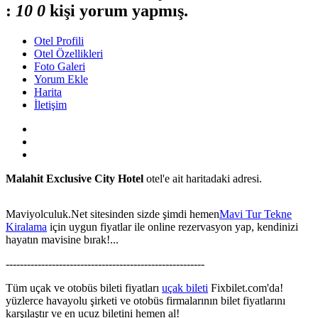
:
1
0
0
kişi yorum yapmış.
Otel Profili
Otel Özellikleri
Foto Galeri
Yorum Ekle
Harita
İletişim
Malahit Exclusive City Hotel
otel'e ait haritadaki adresi.
Maviyolculuk.Net sitesinden sizde şimdi hemen
Mavi Tur Tekne
Kiralama
için uygun fiyatlar ile online rezervasyon yap, kendinizi
hayatın mavisine bırak!...
This page can't load Google Maps correctly.
--------------------------------------------------------
OK
Do you own this website?
Tüm uçak ve otobüs bileti fiyatları
uçak bileti
Fixbilet.com'da!
yüzlerce havayolu şirketi ve otobüs firmalarının bilet fiyatlarını
karşılaştır ve en ucuz biletini hemen al!