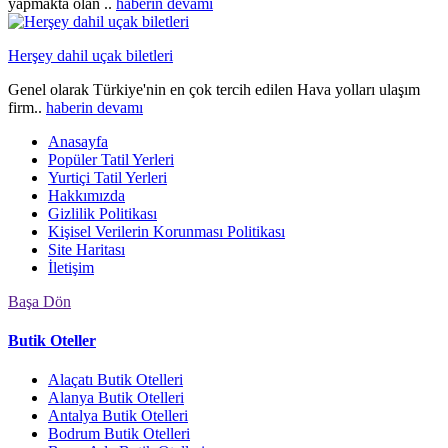
yapmakta olan ..
haberin devamı
Herşey dahil uçak biletleri
Genel olarak Türkiye'nin en çok tercih edilen Hava yolları ulaşım
firm..
haberin devamı
Anasayfa
Popüler Tatil Yerleri
Yurtiçi Tatil Yerleri
Hakkımızda
Gizlilik Politikası
Kişisel Verilerin Korunması Politikası
Site Haritası
İletişim
Başa Dön
Butik Oteller
Alaçatı Butik Otelleri
Alanya Butik Otelleri
Antalya Butik Otelleri
Bodrum Butik Otelleri