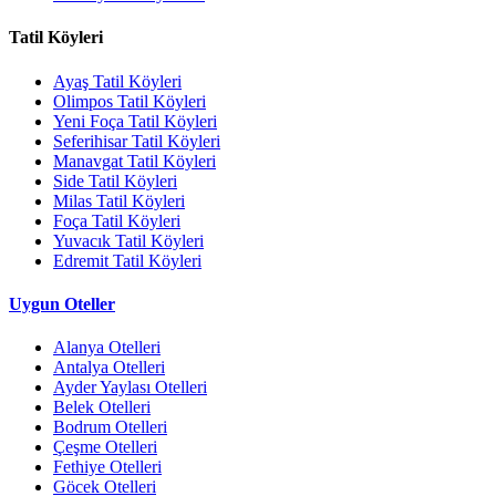
Tatil Köyleri
Ayaş Tatil Köyleri
Olimpos Tatil Köyleri
Yeni Foça Tatil Köyleri
Seferihisar Tatil Köyleri
Manavgat Tatil Köyleri
Side Tatil Köyleri
Milas Tatil Köyleri
Foça Tatil Köyleri
Yuvacık Tatil Köyleri
Edremit Tatil Köyleri
Uygun Oteller
Alanya Otelleri
Antalya Otelleri
Ayder Yaylası Otelleri
Belek Otelleri
Bodrum Otelleri
Çeşme Otelleri
Fethiye Otelleri
Göcek Otelleri