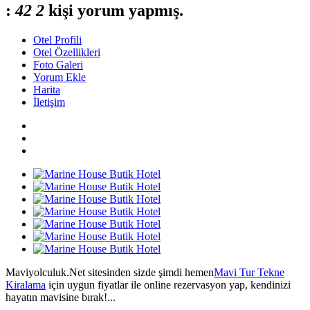
:
4
2
2
kişi yorum yapmış.
Otel Profili
Otel Özellikleri
Foto Galeri
Yorum Ekle
Harita
İletişim
Maviyolculuk.Net sitesinden sizde şimdi hemen
Mavi Tur Tekne
Kiralama
için uygun fiyatlar ile online rezervasyon yap, kendinizi
hayatın mavisine bırak!...