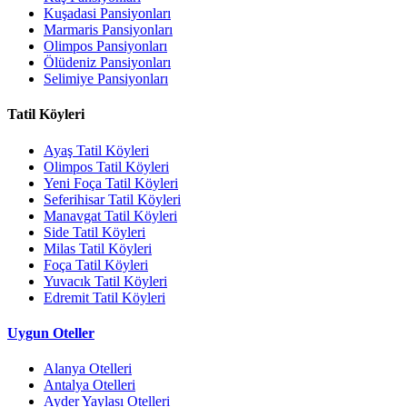
Kuşadasi Pansiyonları
Marmaris Pansiyonları
Olimpos Pansiyonları
Ölüdeniz Pansiyonları
Selimiye Pansiyonları
Tatil Köyleri
Ayaş Tatil Köyleri
Olimpos Tatil Köyleri
Yeni Foça Tatil Köyleri
Seferihisar Tatil Köyleri
Manavgat Tatil Köyleri
Side Tatil Köyleri
Milas Tatil Köyleri
Foça Tatil Köyleri
Yuvacık Tatil Köyleri
Edremit Tatil Köyleri
Uygun Oteller
Alanya Otelleri
Antalya Otelleri
Ayder Yaylası Otelleri