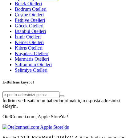
Belek Otelleri
Bodrum Otelleri
Çeşme Otelleri
Fethiye Otelleri
Göcek Otelleri
İstanbul Otelleri
İzmir Otelleri
Kemer Otelleri
Kıbrıs Otelleri
Kuşadası Otelleri
Marmaris Otelleri
Safranbolu Otelleri
Selimiye Otelleri
E-Bültene kayıt ol
İndirim ve fırsatlardan haberdar olmak için e-posta adresinizi
ekleyin.
OtelCenneti.com, Apple Store'da!
Bu site TATİL REHBERİ TURİZM A.Ş tarafından yapılmıştır.