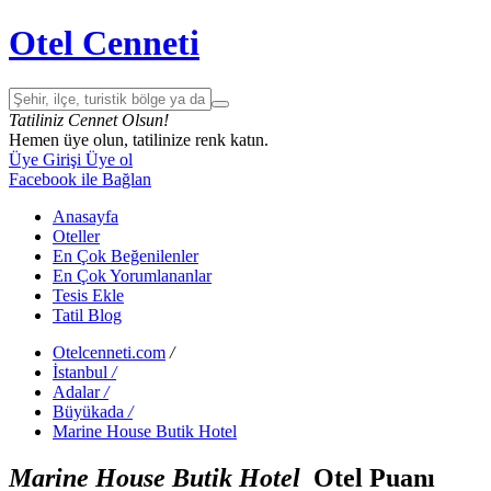
Otel Cenneti
Tatiliniz Cennet Olsun!
Hemen üye olun, tatilinize renk katın.
Üye Girişi
Üye ol
Facebook ile Bağlan
Anasayfa
Oteller
En Çok Beğenilenler
En Çok Yorumlananlar
Tesis Ekle
Tatil Blog
Otelcenneti.com
/
İstanbul
/
Adalar
/
Büyükada
/
Marine House Butik Hotel
Marine House Butik Hotel
Otel Puanı