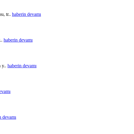
ı, tr..
haberin devamı
..
haberin devamı
n y..
haberin devamı
devamı
n devamı