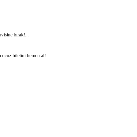
visine bırak!...
n ucuz biletini hemen al!