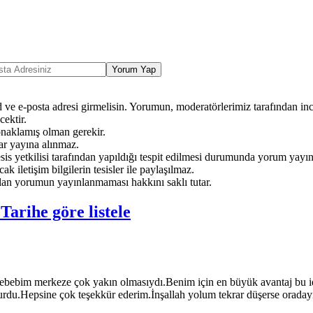
Yorum Yap
ve e-posta adresi girmelisin. Yorumun, moderatörlerimiz tarafından ince
ektir.
onaklamış olman gerekir.
ar yayına alınmaz.
sis yetkilisi tarafından yapıldığı tespit edilmesi durumunda yorum yayı
ak iletişim bilgilerin tesisler ile paylaşılmaz.
an yorumun yayınlanmaması hakkını saklı tutar.
e
Tarihe göre listele
sebebim merkeze çok yakın olmasıydı.Benim için en büyük avantaj bu 
turdu.Hepsine çok teşekkür ederim.İnşallah yolum tekrar düşerse oraday