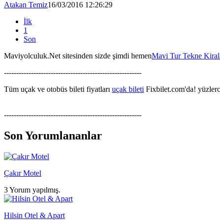
Atakan Temiz
16/03/2016 12:26:29
İlk
1
Son
Maviyolculuk.Net sitesinden sizde şimdi hemen
Mavi Tur Tekne Kira
--------------------------------------------------------
Tüm uçak ve otobüs bileti fiyatları
uçak bileti
Fixbilet.com'da! yüzlerce
--------------------------------------------------------
Son Yorumlananlar
Çakır Motel
3 Yorum yapılmış.
Hilsin Otel & Apart