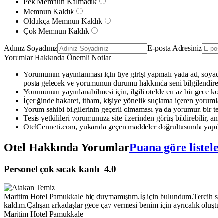
Pek Memnun Kalmadık
Memnun Kaldık
Oldukça Memnun Kaldık
Çok Memnun Kaldık
Adınız Soyadınız
E-posta Adresiniz
Yorumlar Hakkında Önemli Notlar
Yorumunun yayınlanması için üye girişi yapmalı yada ad, soyad 
posta gelecek ve yorumunun durumu hakkında seni bilgilendirec
Yorumunun yayınlanabilmesi için, ilgili otelde en az bir gece k
İçeriğinde hakaret, itham, kişiye yönelik suçlama içeren yoruml
Yorum sahibi bilgilerinin geçerli olmaması ya da yorumun bir te
Tesis yetkilileri yorumunuza site üzerinden görüş bildirebilir, anc
OtelCenneti.com, yukarıda geçen maddeler doğrultusunda yapıl
Otel Hakkında Yorumlar
Puana göre listel
Personel çok sıcak kanlı
4.0
Maritim Hotel Pamukkale hiç duymamıştım.İş için bulundum.Tercih 
kaldım.Çalışan arkadaşlar gece çay vermesi benim için ayrıcalık oluş
Maritim Hotel Pamukkale