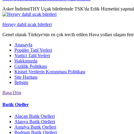
Asker İndirimiTHY Uçak biletlerinde TSK'da Erlik Hizmetini yapmak
Herşey dahil uçak biletleri
Genel olarak Türkiye'nin en çok tercih edilen Hava yolları ulaşım fir
Anasayfa
Popüler Tatil Yerleri
Yurtiçi Tatil Yerleri
Hakkımızda
Gizlilik Politikası
Kişisel Verilerin Korunması Politikası
Site Haritası
İletişim
Başa Dön
Butik Oteller
Alaçatı Butik Otelleri
Alanya Butik Otelleri
Antalya Butik Otelleri
Bodrum Butik Otelleri