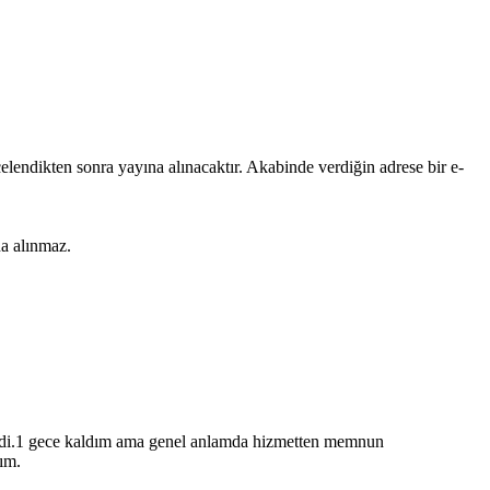
lendikten sonra yayına alınacaktır. Akabinde verdiğin adrese bir e-
na alınmaz.
idi.1 gece kaldım ama genel anlamda hizmetten memnun
ım.