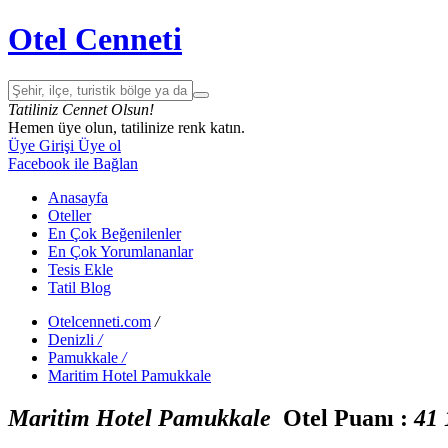
Otel Cenneti
Tatiliniz Cennet Olsun!
Hemen üye olun, tatilinize renk katın.
Üye Girişi
Üye ol
Facebook ile Bağlan
Anasayfa
Oteller
En Çok Beğenilenler
En Çok Yorumlananlar
Tesis Ekle
Tatil Blog
Otelcenneti.com
/
Denizli
/
Pamukkale
/
Maritim Hotel Pamukkale
Maritim Hotel Pamukkale
Otel Puanı :
4
1