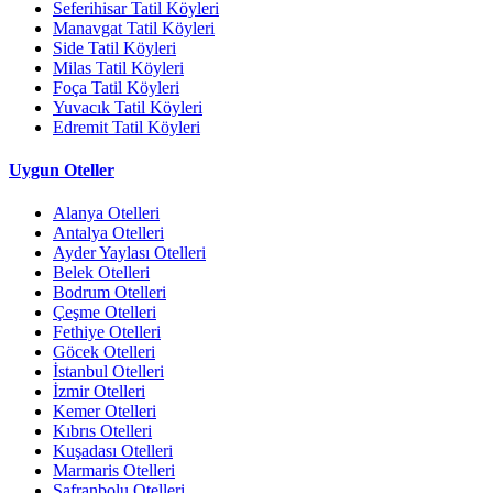
Seferihisar Tatil Köyleri
Manavgat Tatil Köyleri
Side Tatil Köyleri
Milas Tatil Köyleri
Foça Tatil Köyleri
Yuvacık Tatil Köyleri
Edremit Tatil Köyleri
Uygun Oteller
Alanya Otelleri
Antalya Otelleri
Ayder Yaylası Otelleri
Belek Otelleri
Bodrum Otelleri
Çeşme Otelleri
Fethiye Otelleri
Göcek Otelleri
İstanbul Otelleri
İzmir Otelleri
Kemer Otelleri
Kıbrıs Otelleri
Kuşadası Otelleri
Marmaris Otelleri
Safranbolu Otelleri