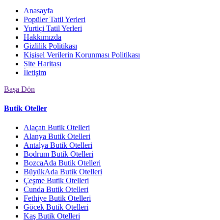
Anasayfa
Popüler Tatil Yerleri
Yurtiçi Tatil Yerleri
Hakkımızda
Gizlilik Politikası
Kişisel Verilerin Korunması Politikası
Site Haritası
İletişim
Başa Dön
Butik Oteller
Alaçatı Butik Otelleri
Alanya Butik Otelleri
Antalya Butik Otelleri
Bodrum Butik Otelleri
BozcaAda Butik Otelleri
BüyükAda Butik Otelleri
Çeşme Butik Otelleri
Cunda Butik Otelleri
Fethiye Butik Otelleri
Göcek Butik Otelleri
Kaş Butik Otelleri