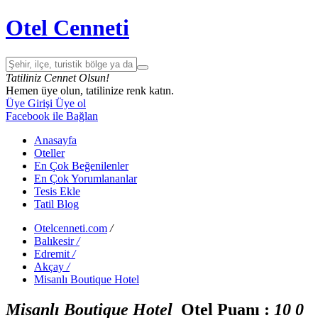
Otel Cenneti
Tatiliniz Cennet Olsun!
Hemen üye olun, tatilinize renk katın.
Üye Girişi
Üye ol
Facebook ile Bağlan
Anasayfa
Oteller
En Çok Beğenilenler
En Çok Yorumlananlar
Tesis Ekle
Tatil Blog
Otelcenneti.com
/
Balıkesir
/
Edremit
/
Akçay
/
Misanlı Boutique Hotel
Misanlı Boutique Hotel
Otel Puanı :
1
0
0