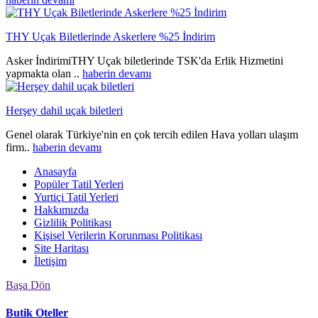
THY Uçak Biletlerinde Askerlere %25 İndirim
Asker İndirimiTHY Uçak biletlerinde TSK'da Erlik Hizmetini
yapmakta olan ..
haberin devamı
Herşey dahil uçak biletleri
Genel olarak Türkiye'nin en çok tercih edilen Hava yolları ulaşım
firm..
haberin devamı
Anasayfa
Popüler Tatil Yerleri
Yurtiçi Tatil Yerleri
Hakkımızda
Gizlilik Politikası
Kişisel Verilerin Korunması Politikası
Site Haritası
İletişim
Başa Dön
Butik Oteller