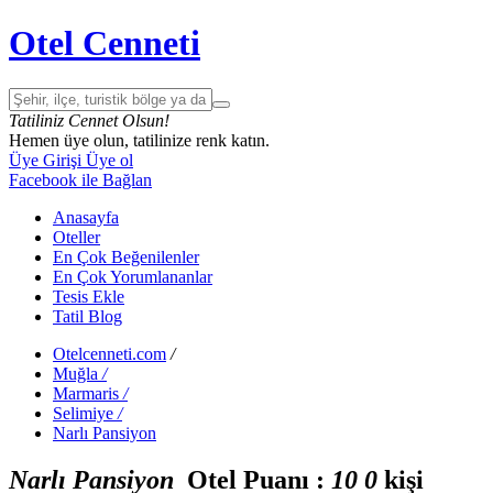
Otel Cenneti
Tatiliniz Cennet Olsun!
Hemen üye olun, tatilinize renk katın.
Üye Girişi
Üye ol
Facebook ile Bağlan
Anasayfa
Oteller
En Çok Beğenilenler
En Çok Yorumlananlar
Tesis Ekle
Tatil Blog
Otelcenneti.com
/
Muğla
/
Marmaris
/
Selimiye
/
Narlı Pansiyon
Narlı Pansiyon
Otel Puanı :
1
0
0
kişi