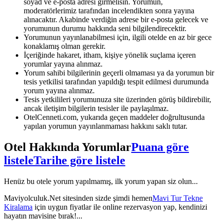
soyad ve e-posta adresi girmelisin. Yorumun,
moderatörlerimiz tarafından incelendikten sonra yayına
alınacaktır. Akabinde verdiğin adrese bir e-posta gelecek ve
yorumunun durumu hakkında seni bilgilendirecektir.
Yorumunun yayınlanabilmesi için, ilgili otelde en az bir gece
konaklamış olman gerekir.
İçeriğinde hakaret, itham, kişiye yönelik suçlama içeren
yorumlar yayına alınmaz.
Yorum sahibi bilgilerinin geçerli olmaması ya da yorumun bir
tesis yetkilisi tarafından yapıldığı tespit edilmesi durumunda
yorum yayına alınmaz.
Tesis yetkilileri yorumunuza site üzerinden görüş bildirebilir,
ancak iletişim bilgilerin tesisler ile paylaşılmaz.
OtelCenneti.com, yukarıda geçen maddeler doğrultusunda
yapılan yorumun yayınlanmaması hakkını saklı tutar.
Otel Hakkında Yorumlar
Puana göre
listele
Tarihe göre listele
Henüz bu otele yorum yapılmamış, ilk yorum yapan siz olun...
Maviyolculuk.Net sitesinden sizde şimdi hemen
Mavi Tur Tekne
Kiralama
için uygun fiyatlar ile online rezervasyon yap, kendinizi
hayatın mavisine bırak!...