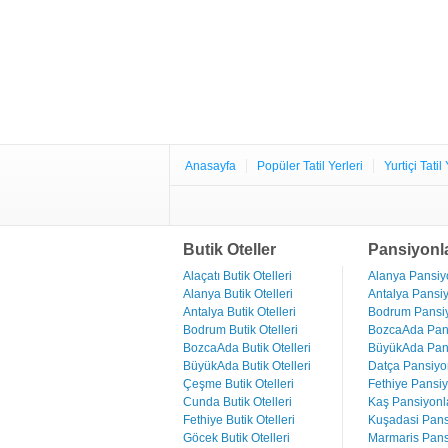
Anasayfa
Popüler Tatil Yerleri
Yurtiçi Tatil 
Butik Oteller
Pansiyonl
Alaçatı Butik Otelleri
Alanya Pansiyo
Alanya Butik Otelleri
Antalya Pansiy
Antalya Butik Otelleri
Bodrum Pansiy
Bodrum Butik Otelleri
BozcaAda Pans
BozcaAda Butik Otelleri
BüyükAda Pans
BüyükAda Butik Otelleri
Datça Pansiyon
Çeşme Butik Otelleri
Fethiye Pansiy
Cunda Butik Otelleri
Kaş Pansiyonla
Fethiye Butik Otelleri
Kuşadasi Pans
Göcek Butik Otelleri
Marmaris Pans