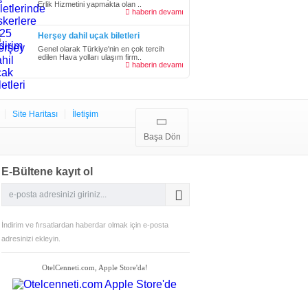
Erlik Hizmetini yapmakta olan ..
haberin devamı
Herşey dahil uçak biletleri
Genel olarak Türkiye'nin en çok tercih
edilen Hava yolları ulaşım firm..
haberin devamı
Site Haritası
İletişim
Başa Dön
E-Bültene kayıt ol
İndirim ve fırsatlardan haberdar olmak için e-posta
adresinizi ekleyin.
OtelCenneti.com, Apple Store'da!