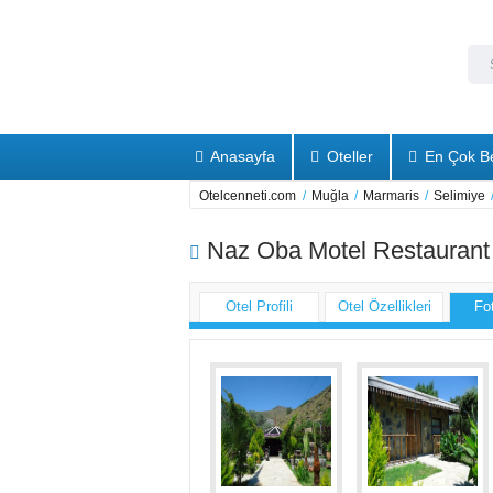
Anasayfa
Oteller
En Çok Be
Otelcenneti.com
/
Muğla
/
Marmaris
/
Selimiye
Naz Oba Motel Restaurant
Otel Profili
Otel Özellikleri
Fo