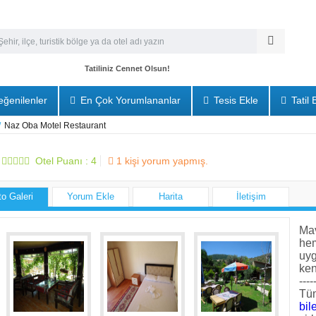
Tatiliniz Cennet Olsun!
ğenilenler
En Çok Yorumlananlar
Tesis Ekle
Tatil 
/
Naz Oba Motel Restaurant
Otel Puanı :
4
1
kişi yorum yapmış.
to Galeri
Yorum Ekle
Harita
İletişim
Mav
he
uyg
ken
----
Tüm
bile