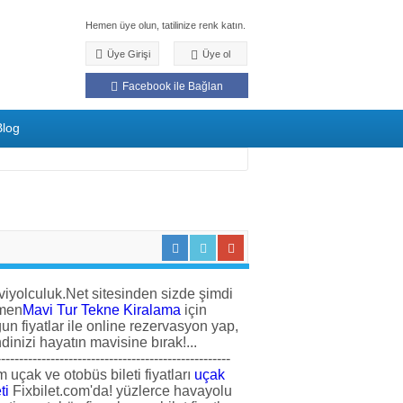
Hemen üye olun, tatilinize renk katın.
Üye Girişi
Üye ol
Facebook ile Bağlan
Blog
iyolculuk.Net sitesinden sizde şimdi
men
Mavi Tur Tekne Kiralama
için
un fiyatlar ile online rezervasyon yap,
dinizi hayatın mavisine bırak!...
----------------------------------------------------
 uçak ve otobüs bileti fiyatları
uçak
ti
Fixbilet.com'da! yüzlerce havayolu