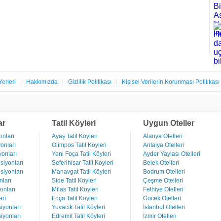
Yerleri
Hakkımızda
Gizlilik Politikası
Kişisel Verilerin Korunması Politikası
ar
Tatil Köyleri
Uygun Oteller
nları
Ayaş Tatil Köyleri
Alanya Otelleri
onları
Olimpos Tatil Köyleri
Antalya Otelleri
onları
Yeni Foça Tatil Köyleri
Ayder Yaylası Otelleri
iyonları
Seferihisar Tatil Köyleri
Belek Otelleri
iyonları
Manavgat Tatil Köyleri
Bodrum Otelleri
ları
Side Tatil Köyleri
Çeşme Otelleri
onları
Milas Tatil Köyleri
Fethiye Otelleri
rı
Foça Tatil Köyleri
Göcek Otelleri
iyonları
Yuvacık Tatil Köyleri
İstanbul Otelleri
iyonları
Edremit Tatil Köyleri
İzmir Otelleri