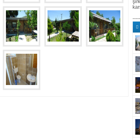
şir
kar
----