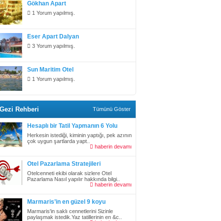
Gökhan Apart
1 Yorum yapılmış.
Eser Apart Dalyan
3 Yorum yapılmış.
Sun Maritim Otel
1 Yorum yapılmış.
Gezi Rehberi
Tümünü Göster
Hesaplı bir Tatil Yapmanın 6 Yolu
Herkesin istediği, kiminin yaptığı, pek azının
çok uygun şartlarda yapt..
haberin devamı
Otel Pazarlama Stratejileri
Otelcenneti ekibi olarak sizlere Otel
Pazarlama Nasıl yapılır hakkında bilgi..
haberin devamı
Marmaris’in en güzel 9 koyu
Marmaris'in saklı cennetlerini Sizinle
paylaşmak istedik.Yaz tatillerinin en &c..