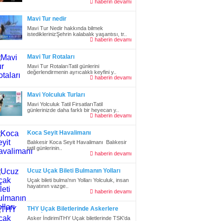
haberin devamı
Mavi Tur nedir
Mavi Tur Nedir hakkında bilmek
istediklerinizŞehrin kalabalık yaşantısı, tr..
haberin devamı
Mavi Tur Rotaları
Mavi Tur RotalarıTatil günlerini
değerlendirmenin ayrıcalıklı keyfini y..
haberin devamı
Mavi Yolculuk Turları
Mavi Yolculuk Tatil FirsatlarıTatil
günlerinizde daha farklı bir heyecan y..
haberin devamı
Koca Seyit Havalimanı
Balıkesir Koca Seyit Havalimanı Balıkesir
tatil günlerinin..
haberin devamı
Ucuz Uçak Bileti Bulmanın Yolları
Uçak bileti bulma'nın Yolları Yolculuk, insan
hayatının vazge..
haberin devamı
THY Uçak Biletlerinde Askerlere
%25 İndirim
Asker İndirimiTHY Uçak biletlerinde TSK'da