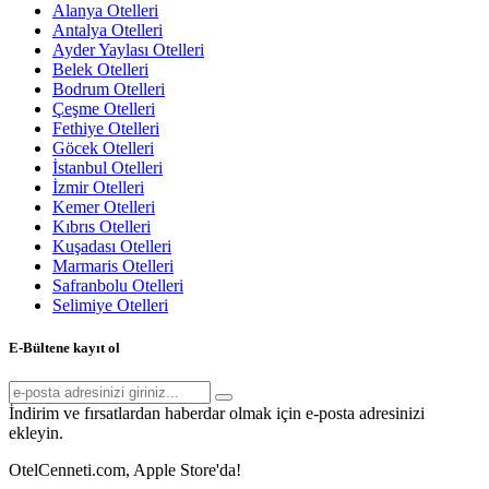
Alanya Otelleri
Antalya Otelleri
Ayder Yaylası Otelleri
Belek Otelleri
Bodrum Otelleri
Çeşme Otelleri
Fethiye Otelleri
Göcek Otelleri
İstanbul Otelleri
İzmir Otelleri
Kemer Otelleri
Kıbrıs Otelleri
Kuşadası Otelleri
Marmaris Otelleri
Safranbolu Otelleri
Selimiye Otelleri
E-Bültene kayıt ol
İndirim ve fırsatlardan haberdar olmak için e-posta adresinizi
ekleyin.
OtelCenneti.com, Apple Store'da!