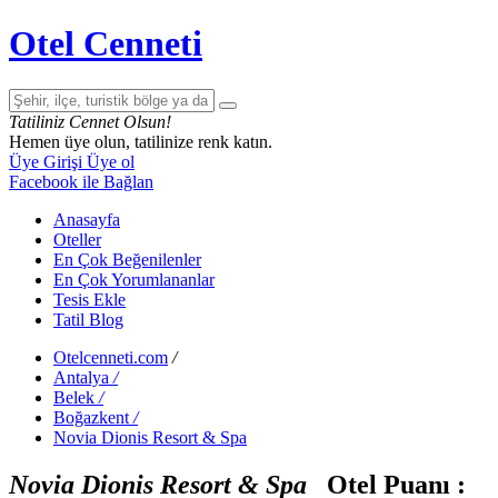
Otel Cenneti
Tatiliniz Cennet Olsun!
Hemen üye olun, tatilinize renk katın.
Üye Girişi
Üye ol
Facebook ile Bağlan
Anasayfa
Oteller
En Çok Beğenilenler
En Çok Yorumlananlar
Tesis Ekle
Tatil Blog
Otelcenneti.com
/
Antalya
/
Belek
/
Boğazkent
/
Novia Dionis Resort & Spa
Novia Dionis Resort & Spa
Otel Puanı :