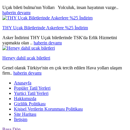
Uçak bileti bulma'nın Yolları Yolculuk, insan hayatının vazge..
haberin devamı
THY Uçak Biletlerinde Askerlere %25 İndirim
Asker İndirimi THY Uçak biletlerinde TSK'da Erlik Hizmetini
yapmakta olan ..
haberin devamı
Herşey dahil uçak biletleri
Genel olarak Türkiye'nin en çok tercih edilen Hava yolları ulaşım
firm..
haberin devamı
Anasayfa
Popüler Tatil Yerleri
Yurtiçi Tatil Yerleri
Hakkımızda
Gizlilik Politikası
Kişisel Verilerin Korunması Politikası
Site Haritası
İletişim
Başa Dön