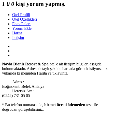
1
0
0
kişi yorum yapmış.
Otel Profili
Otel Özellikleri
Foto Galeri
Yorum Ekle
Harita
İletişim
Novia Dionis Resort & Spa
otel'e ait iletişim bilgileri aşağıda
bulunmaktadır. Adresi detaylı şekilde haritada görmek istiyorsanız
yukarıda ki menüden Harita'ya tıklayınız.
Adres :
Boğazkent, Belek Antalya
Ücretsiz Ara :
(0242) 731 05 05
* Bu telefon numarası ile,
hizmet ücreti ödemeden
tesis ile
doğrudan görüşebilirsiniz.