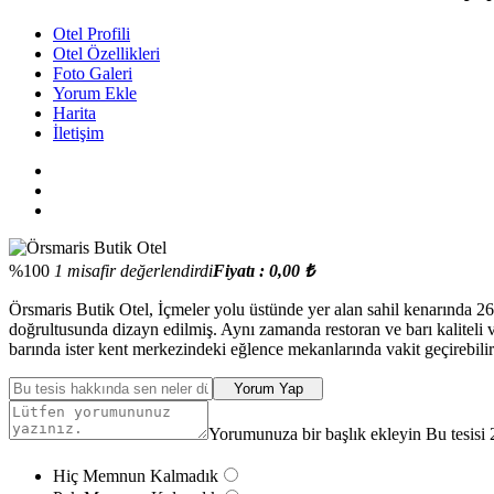
Otel Profili
Otel Özellikleri
Foto Galeri
Yorum Ekle
Harita
İletişim
%100
1 misafir değerlendirdi
Fiyatı : 0,00 ₺
Örsmaris Butik Otel, İçmeler yolu üstünde yer alan sahil kenarında 26 
doğrultusunda dizayn edilmiş. Aynı zamanda restoran ve barı kaliteli ve
barında ister kent merkezindeki eğlence mekanlarında vakit geçirebilir
Yorum Yap
Yorumunuza bir başlık ekleyin Bu tesisi 
Hiç Memnun Kalmadık