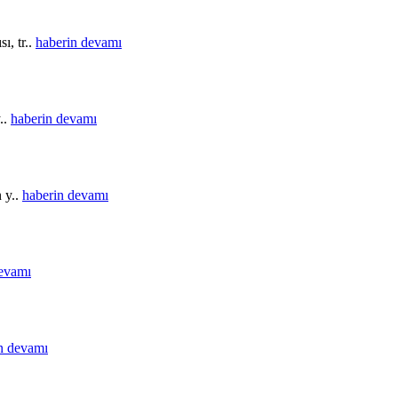
ı, tr..
haberin devamı
..
haberin devamı
n y..
haberin devamı
devamı
n devamı