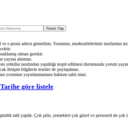
Yorum Yap
ve e-posta adresi girmelisin. Yorumun, moderatörlerimiz tarafından ince
ektir.
onaklamış olman gerekir.
ar yayına alınmaz.
sis yetkilisi tarafından yapıldığı tespit edilmesi durumunda yorum yayı
ak iletişim bilgilerin tesisler ile paylaşılmaz.
an yorumun yayınlanmaması hakkını saklı tutar.
e
Tarihe göre listele
günlük tatil yaptık. Çok şirin, yemekleri çok güzel ve personeli de çok 