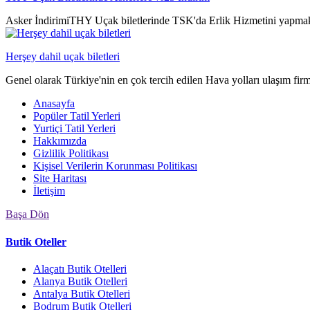
Asker İndirimiTHY Uçak biletlerinde TSK'da Erlik Hizmetini yapmak
Herşey dahil uçak biletleri
Genel olarak Türkiye'nin en çok tercih edilen Hava yolları ulaşım fir
Anasayfa
Popüler Tatil Yerleri
Yurtiçi Tatil Yerleri
Hakkımızda
Gizlilik Politikası
Kişisel Verilerin Korunması Politikası
Site Haritası
İletişim
Başa Dön
Butik Oteller
Alaçatı Butik Otelleri
Alanya Butik Otelleri
Antalya Butik Otelleri
Bodrum Butik Otelleri