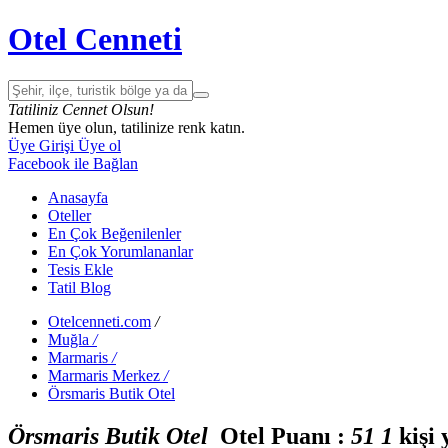
Otel Cenneti
Tatiliniz Cennet Olsun!
Hemen üye olun, tatilinize renk katın.
Üye Girişi
Üye ol
Facebook ile Bağlan
Anasayfa
Oteller
En Çok Beğenilenler
En Çok Yorumlananlar
Tesis Ekle
Tatil Blog
Otelcenneti.com
/
Muğla
/
Marmaris
/
Marmaris Merkez
/
Örsmaris Butik Otel
Örsmaris Butik Otel
Otel Puanı :
5
1
1
kişi