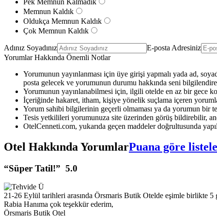
Pek Memnun Kalmadık
Memnun Kaldık
Oldukça Memnun Kaldık
Çok Memnun Kaldık
Adınız Soyadınız
E-posta Adresiniz
Yorumlar Hakkında Önemli Notlar
Yorumunun yayınlanması için üye girişi yapmalı yada ad, soyad 
posta gelecek ve yorumunun durumu hakkında seni bilgilendirec
Yorumunun yayınlanabilmesi için, ilgili otelde en az bir gece k
İçeriğinde hakaret, itham, kişiye yönelik suçlama içeren yoruml
Yorum sahibi bilgilerinin geçerli olmaması ya da yorumun bir te
Tesis yetkilileri yorumunuza site üzerinden görüş bildirebilir, anc
OtelCenneti.com, yukarıda geçen maddeler doğrultusunda yapıl
Otel Hakkında Yorumlar
Puana göre listel
“Süper Tatil!”
5.0
21-26 Eylül tarihleri arasında Örsmaris Butik Otelde eşimle birlikte 5 
Rabia Hanıma çok teşekkür ederim,
Örsmaris Butik Otel