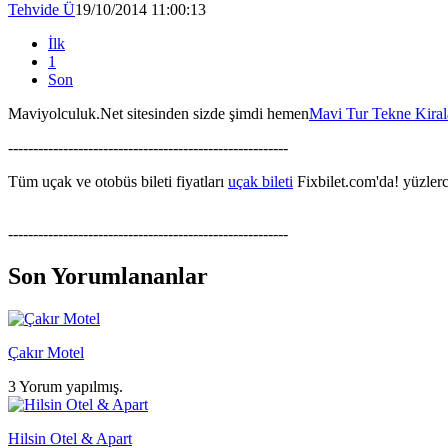
Tehvide Ü
19/10/2014 11:00:13
İlk
1
Son
Maviyolculuk.Net sitesinden sizde şimdi hemen
Mavi Tur Tekne Kira
--------------------------------------------------------
Tüm uçak ve otobüs bileti fiyatları
uçak bileti
Fixbilet.com'da! yüzlerce
--------------------------------------------------------
Son Yorumlananlar
Çakır Motel
3 Yorum yapılmış.
Hilsin Otel & Apart