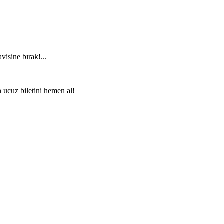
visine bırak!...
n ucuz biletini hemen al!