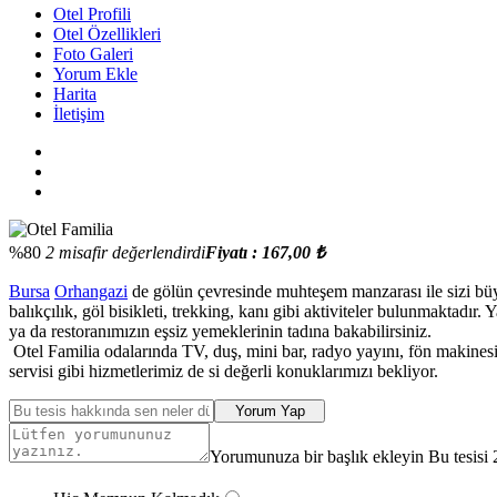
Otel Profili
Otel Özellikleri
Foto Galeri
Yorum Ekle
Harita
İletişim
%80
2 misafir değerlendirdi
Fiyatı : 167,00 ₺
Bursa
Orhangazi
de gölün çevresinde muhteşem manzarası ile sizi büy
balıkçılık, göl bisikleti, trekking, kanı gibi aktiviteler bulunmaktad
ya da restoranımızın eşsiz yemeklerinin tadına bakabilirsiniz.
Otel Familia odalarında TV, duş, mini bar, radyo yayını, fön makinesi,
servisi gibi hizmetlerimiz de si değerli konuklarımızı bekliyor.
Yorum Yap
Yorumunuza bir başlık ekleyin Bu tesisi 