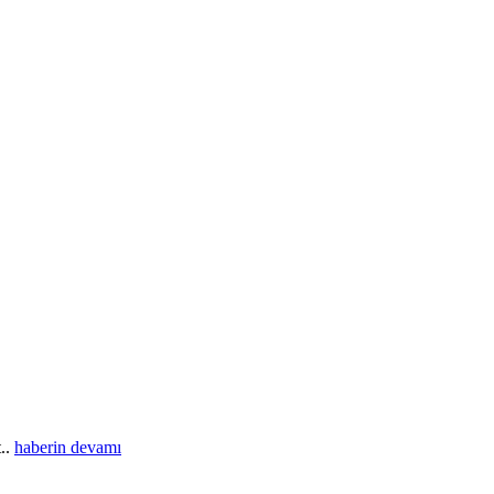
t..
haberin devamı