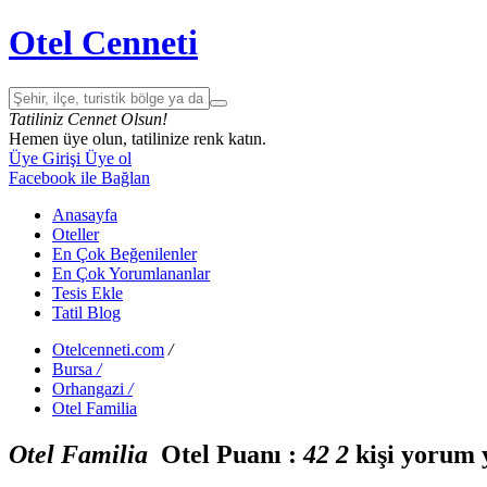
Otel Cenneti
Tatiliniz Cennet Olsun!
Hemen üye olun, tatilinize renk katın.
Üye Girişi
Üye ol
Facebook ile Bağlan
Anasayfa
Oteller
En Çok Beğenilenler
En Çok Yorumlananlar
Tesis Ekle
Tatil Blog
Otelcenneti.com
/
Bursa
/
Orhangazi
/
Otel Familia
Otel Familia
Otel Puanı :
4
2
2
kişi yorum 