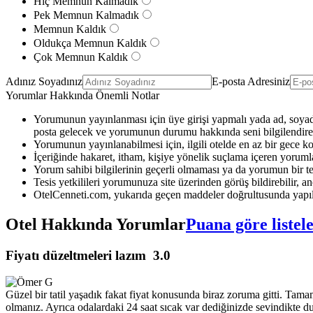
Hiç Memnun Kalmadık
Pek Memnun Kalmadık
Memnun Kaldık
Oldukça Memnun Kaldık
Çok Memnun Kaldık
Adınız Soyadınız
E-posta Adresiniz
Yorumlar Hakkında Önemli Notlar
Yorumunun yayınlanması için üye girişi yapmalı yada ad, soyad 
posta gelecek ve yorumunun durumu hakkında seni bilgilendirec
Yorumunun yayınlanabilmesi için, ilgili otelde en az bir gece k
İçeriğinde hakaret, itham, kişiye yönelik suçlama içeren yoruml
Yorum sahibi bilgilerinin geçerli olmaması ya da yorumun bir te
Tesis yetkilileri yorumunuza site üzerinden görüş bildirebilir, anc
OtelCenneti.com, yukarıda geçen maddeler doğrultusunda yapıl
Otel Hakkında Yorumlar
Puana göre listel
Fiyatı düzeltmeleri lazım
3.0
Güzel bir tatil yaşadık fakat fiyat konusunda biraz zoruma gitti. Tam
olmanız. Ayrıca odalardaki 24 saat sıcak var dediğinizde sevindikte du