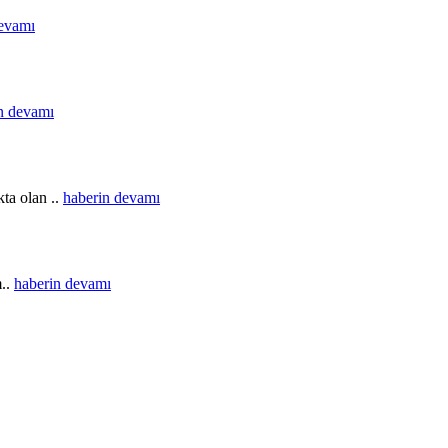
devamı
n devamı
ta olan ..
haberin devamı
m..
haberin devamı