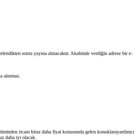
lendikten sonra yayına alınacaktır. Akabinde verdiğin adrese bir e-
na alınmaz.
önetiminden ricam biraz daha fiyat konusunda gelen konuklarayardımcı
ız daha iyi olacak.