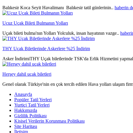
Balıkesir Koca Seyit Havalimanı Balıkesir tatil günlerinin..
haberin 
Ucuz Uçak Bileti Bulmanın Yolları
Uçak bileti bulma'nın Yolları Yolculuk, insan hayatının vazge..
haberi
THY Uçak Biletlerinde Askerlere %25 İndirim
Asker İndirimiTHY Uçak biletlerinde TSK'da Erlik Hizmetini yapmak
Herşey dahil uçak biletleri
Genel olarak Türkiye'nin en çok tercih edilen Hava yolları ulaşım fir
Anasayfa
Popüler Tatil Yerleri
Yurtiçi Tatil Yerleri
Hakkımızda
Gizlilik Politikası
Kişisel Verilerin Korunması Politikası
Site Haritası
İletişim