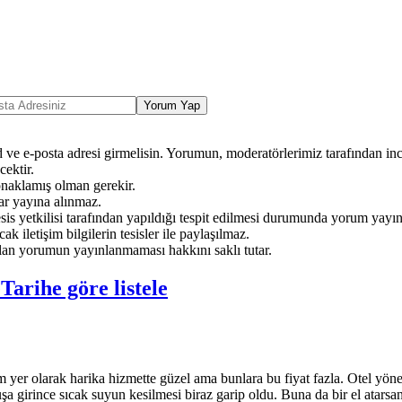
Yorum Yap
ve e-posta adresi girmelisin. Yorumun, moderatörlerimiz tarafından ince
ektir.
onaklamış olman gerekir.
ar yayına alınmaz.
sis yetkilisi tarafından yapıldığı tespit edilmesi durumunda yorum yayı
ak iletişim bilgilerin tesisler ile paylaşılmaz.
an yorumun yayınlanmaması hakkını saklı tutar.
e
Tarihe göre listele
am yer olarak harika hizmette güzel ama bunlara bu fiyat fazla. Otel y
şa girince sıcak suyun kesilmesi biraz garip oldu. Buna da bir el atarsan