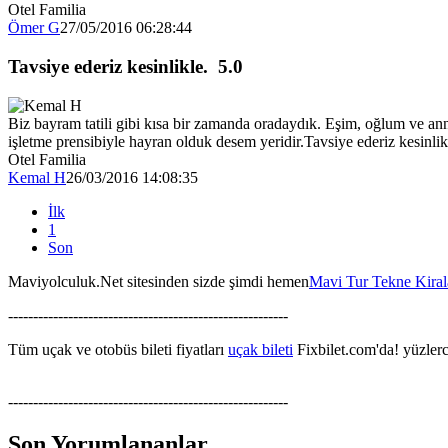
Otel Familia
Ömer G
27/05/2016 06:28:44
Tavsiye ederiz kesinlikle.
5.0
Biz bayram tatili gibi kısa bir zamanda oradaydık. Eşim, oğlum ve ann
işletme prensibiyle hayran olduk desem yeridir.Tavsiye ederiz kesinlik
Otel Familia
Kemal H
26/03/2016 14:08:35
İlk
1
Son
Maviyolculuk.Net sitesinden sizde şimdi hemen
Mavi Tur Tekne Kira
--------------------------------------------------------
Tüm uçak ve otobüs bileti fiyatları
uçak bileti
Fixbilet.com'da! yüzlerce
--------------------------------------------------------
Son Yorumlananlar